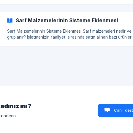
Envanter → Üretim bölümüne gidin. Ardından Oluştur butonuna tıkla
(https://storage.crisp.chat/users/helpdesk/website/-/9/3/b/9
cc
Sarf Malzemelerinin Sisteme Eklenmesi
Sarf Malzemelerinin Sisteme Eklenmesi Sarf malzemeleri nedir ve neden ayrı
gruplanır? İşletmenizin faaliyeti sırasında satın alınan bazı ürünler doğrudan
satış için değil, dahili temizlik ve ikmal ihtiyaçları için kullanılır. 
peçete, tek kullanımlık eldiven, deterjan ve benzeri ürünler genel 
malzemeleri olarak adlandırılır. Bu satış dışı ürünlerin sistemde ayrı
altında doğru şekilde gruplanması iş sürecini düzenler, depo raporl
sadeleştir
madınız mı?
Canlı des
gönderin