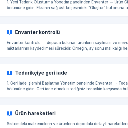
1. Yeni Tedarik Oluşturma Yönetim panelinden Envanter → Ürün Girişi (Tedarik)
bölümüne gidin. Ekranın sağ üst köşesindeki “Oluştur” butonuna tıklayın. 2.
Teslimat Formunu Doldurma Açılan sayfada teslimat için ş
Envanter kontrolü
Envanter kontrolü — depoda bulunan ürünlerin sayılması ve mev
miktarlarının kaydedilmesi sürecidir. Örneğin, ay sonu mal kalığı h
veya yeni sisteme geçiş yapıldığında, depodaki mallar envanter yo
sayılır ve kaydedilir. Bu süreç, deponun doğru durumunu belirlemey
ortadan kaldırmaya ve stokların doğru yönetilmesine yardımcı olur. Envant
kontrolü Bölümü – Genel Bilgilendirme Envanter sürecini takip etmek için
Tedarikçiye geri iade
****Envanter → Envanter kontro
1. Geri İade İşlemini Başlatma Yönetim panelinde Envanter → Tedarikler
bölümüne gidin. Geri iade etmek istediğiniz tedarikin karşısında bulunan üç
noktaya (…) tıklayın ve “Ürün iadesi” seçeneğini tıklayın. ​
Ürün hareketleri
Sistemdeki malzemelerin ve ürünlerin depodaki detaylı hareketlerin