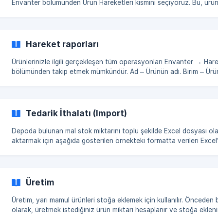
Envanter bölümünden Ürün Hareketleri kısmını seçiyoruz. Bu, ürün
(malzeme, yarı mamul, hazır ürün, reçeteli yemek) depodaki duru
hareketini seçilen tarih aralığında izlememize olanak tanır. []
(https://storage.crisp.ch
Hareket raporları
Ürünlerinizle ilgili gerçekleşen tüm operasyonları Envanter → Hare
bölümünden takip etmek mümkündür. Ad – Ürünün adı. Birim – Ürünün birim
ölçüsü. Maliyet değeri – Bir adet veya bir kilogramın maliyet
Tedarik İthalatı (Import)
Depoda bulunan mal stok miktarını toplu şekilde Excel dosyası ol
aktarmak için aşağıda gösterilen örnekteki formatta verileri Excel
giriyorsunuz. 1. Excel Dosyasını Hazırlama ID - Tedarik edeceğiniz ürünün veya
malzemenin ID
Üretim
Üretim, yarı mamul ürünleri stoğa eklemek için kullanılır. Önceden b
olarak, üretmek istediğiniz ürün miktarı hesaplanır ve stoğa eklenir. Yarı mamul üretmek i