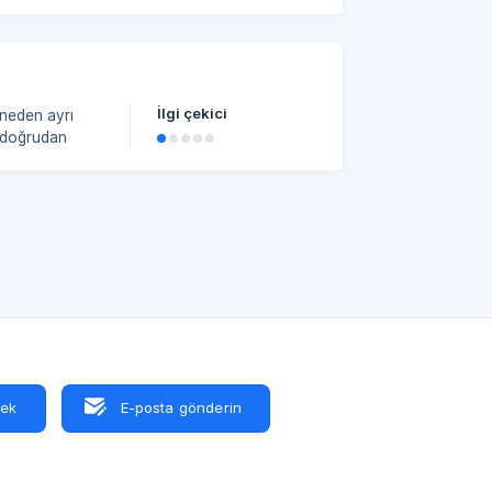
yın. []
/93b9aa4130a62800/3b444d71-
İlgi çekici
Şampuan, paspas,
adıyla sarf
 bir kategori
arını
tek
E-posta gönderin