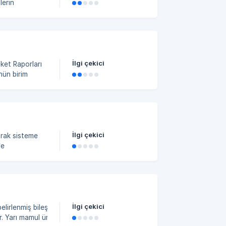
lerin
munu ve
İlgi çekici
ket Raporları
İlgi çekici
arak sisteme
’e
İlgi çekici
elirlenmiş bileşime dayalı
çin