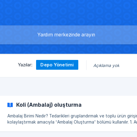
Depo Yönetimi
Yazılar:
Açıklama yok
Koli (Ambalaj) oluşturma
Ambalaj Birimi Nedir? Tedarikleri gruplandırmak ve toplu ürün girişini
kolaylaştırmak amacıyla “Ambalaj Oluşturma” bölümü kullanılır. 1. Ambalaj
Oluşturma Adımları Yönetim panelinde Envanter → Ambalajlar bölümüne gidin.
Sağ üst köşedeki “Oluştur” butonuna tıklayın. Açılan pencerede gerekli bilgileri