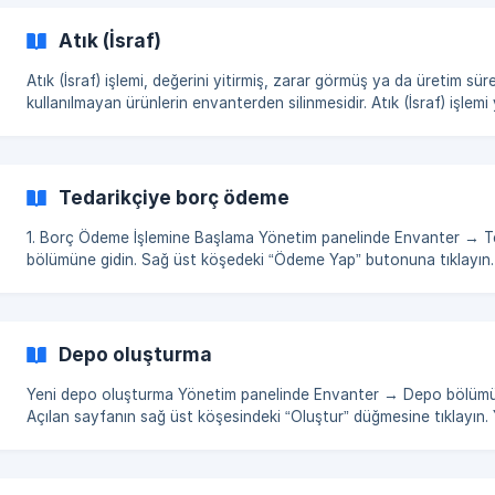
doldurun. [](https://storage.crisp.cha
Atık (İsraf)
Atık (İsraf) işlemi, değerini yitirmiş, zarar görmüş ya da üretim sü
kullanılmayan ürünlerin envanterden silinmesidir. Atık (İsraf) işlemi yapmak için
önce atık (israf) sebebi oluşturulmalıdır. Bunun için Envanter → Atı
bölümüne gidin ve Sebepler sekmesini açın. Açılan pencerede “Olu
butonuna tıklayın ve atık (israf) sebebini belirtin. Bu sebepler, atık 
yapılırken kullanılacak ve sistemde kaydedi
Tedarikçiye borç ödeme
1. Borç Ödeme İşlemine Başlama Yönetim panelinde Envanter → Tedarikçiler
bölümüne gidin. Sağ üst köşedeki “Ödeme Yap” butonuna tıklayın. 2. Ödem
Bilgilerini Girme Açılan pencerede aşağ
Depo oluşturma
Yeni depo oluşturma Yönetim panelinde Envanter → Depo bölümüne gidin.
Açılan sayfanın sağ üst köşesindeki “Oluştur” düğmesine tıklayın. 
gerekli bilgileri girin (örneğin: depo adı, depo durumu). Girdiğiniz bilgileri
tamamladıktan sonra “Kaydet” düğmesine tıklayın. []
(https://storage.crisp.chat/users/helpdesk/website/-/8/4