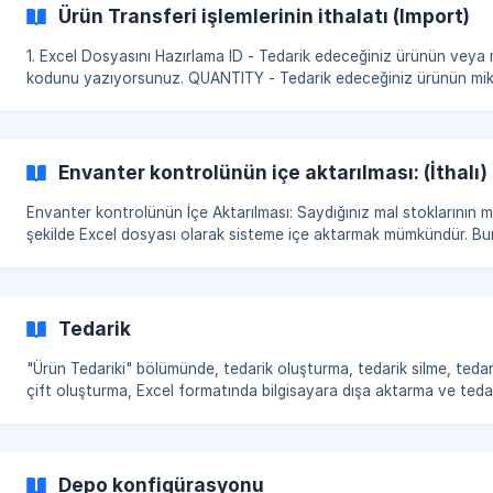
Ürün Transferi işlemlerinin ithalatı (Import)
1. Excel Dosyasını Hazırlama ID - Tedarik edeceğiniz ürünün veya malzemenin ID
kodunu yazıyorsunuz. QUANTITY - Tedarik edeceğiniz ürünün mikt
yazıyorsunuz. Transfer işleminin içe aktarılması için arka pane
Envanter kontrolünün içe aktarılması: (İthalı)
Envanter kontrolünün İçe Aktarılması: Saydığınız mal stoklarının miktarını toplu
şekilde Excel dosyası olarak sisteme içe aktarmak mümkündür. Bu
aşağıdaki adımları izliyoruz: Arka panel → Envanter → Envanter kontolü
bölümüne giriyoruz ve Oluştur düğmesine tıklıyoruz. Depo seçip,
kontrolü yapacağımız ürünleri sayfaya ekliyoruz. Eklendikten sonr
dışa aktararak bilgisayara yüklüyoruz. Yüklenen Excel dosyasında bazı bölümler
Tedarik
dışında
"Ürün Tedariki" bölümünde, tedarik oluşturma, tedarik silme, tedar
çift oluşturma, Excel formatında bilgisayara dışa aktarma ve teda
herhangi bir ürünü iade etme işlemleri yapılabilir. Bu bölümde detaylı analiz için
aşağıdaki araçlar mevcuttur: Ürün - Bu araç, tedarik edilen ürünler üzerinde
arama yapmanıza olanak tanır. [![](https://storage.crisp.chat
Depo konfigürasyonu