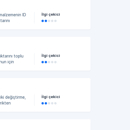
İlgi çekici
arını
lden ****“Enva
İlgi çekici
nun için
 envanter
a, belgeyi
İlgi çekici
iki değiştirme,
rikten