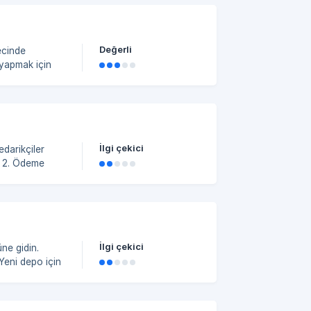
Değerli
recinde
k (İsraf)
ştur”
(israf) işlemi
İlgi çekici
e
ıdaki alanları doldurun: ****Tu
İlgi çekici
Yeni depo için