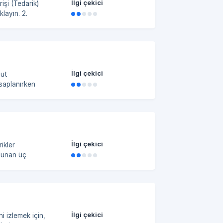
İlgi çekici
İlgi çekici
cut
esaplanırken
lu ile yeniden
e, hataları
er
İlgi çekici
 2. Geri İad
İlgi çekici
i izlemek için,