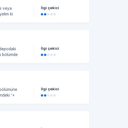
İlgi çekici
mlere karşılık
İlgi çekici
Bu bölümde
nünün genel
, hangi
bilgiler
İlgi çekici
 Seçimi Açılan