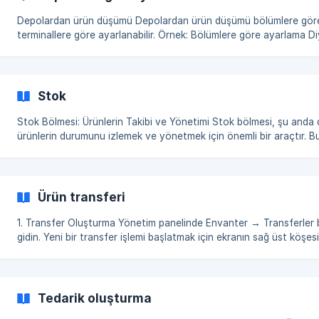
Depolardan ürün düşümü Depolardan ürün düşümü bölümlere göre veya
terminallere göre ayarlanabilir. Örnek: Bölümlere göre ayarlama Diyelim ki
işletmenizde 3 depo var: Bar, Mangal ve Mutfak. Aynı şekilde bu isi
gelen bölümleriniz de mevcut. Eğer konfigürasyonu her bölüm kendi deposuna
bağlı olacak şekilde ayarlarsanız: Mutfak bölümünden bir satış adisyonu
oluşturulduğunda, ürünler yalnızca Mutfak deposundan düşer
Stok
Stok Bölmesi: Ürünlerin Takibi ve Yönetimi Stok bölmesi, şu anda depodaki
ürünlerin durumunu izlemek ve yönetmek için önemli bir araçtır. 
ürünün ID kodu, adı, depodaki miktarı, toplam maliyeti (depo ürü
maliyeti), ortalama değeri (toplam değer / miktar), türü, kategorisi
depolarda mevcut olduğu ve bu depoların aktiflik durumu hakkında 
alabilirsiniz. Ürünlerin sıralanması için ****Mikta
Ürün transferi
1. Transfer Oluşturma Yönetim panelinde Envanter → Transferler bölümüne
gidin. Yeni bir transfer işlemi başlatmak için ekranın sağ üst köşesindeki “+
Oluştur” butonuna tıklayın. 2. Gönderici ve Alıcı Depo
Tedarik oluşturma