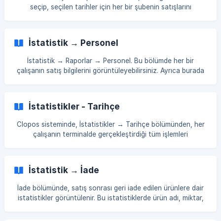
4/ecf430b7b7ebe000/72b2be9c-de05-45c6-8564-
seçip, seçilen tarihler için her bir şubenin satışlarını
b8beec_17
görüntüleyebilirsiniz. Ayrıca, verileri günlere, haftalara veya
aylara göre inceleyebilirsiniz. Grafik görünümünü de
ayarlayabilir
İstatistik → Personel
İstatistik → Raporlar → Personel. Bu bölümde her bir
çalışanın satış bilgilerini görüntüleyebilirsiniz. Ayrıca burada
servis ücreti, satıcılar ve kurye satış istatistikleri de yer
almaktadır. İhtiyacınız olan raporlama dönemini seçin.
Görüntülenen bilgileri çalışan ve kaynak araçlarıyla
İstatistikler - Tarihçe
sıralayabilirsiniz. 💡 Verileri dışa aktarmak için, sağ üst
köşedeki Dışa Aktar (eksport) butonuna tıklayarak çalışanlar
Clopos sisteminde, İstatistikler → Tarihçe bölümünden, her
ile ilgili satış istatistiklerini içeren bir Excel tab
çalışanın terminalde gerçekleştirdiği tüm işlemleri
görüntüleyebilirsiniz. Daha ayrıntılı analiz yapmak için tarih
filtresini kullanarak daha fazla bilgi alabilirsiniz. Şüpheli
işlemleri ve yapılan tüm işlemleri detaylı bir şekilde incelemek
İstatistik → İade
için Hareketler bölümüne gidin, filtreyi uygulayın ve gerekli
kategoriyi seçin. Ayrıca, ürünleri silme etiketini filtreleyerek
İade bölümünde, satış sonrası geri iade edilen ürünlere dair
personelleri ve terminalleri
istatistikler görüntülenir. Bu istatistiklerde ürün adı, miktar,
toplam maliyet vb. bilgiler yer alır. Yönetim paneline giriş
yapın. İstatistik → Raporlar → İade bölümüne gidin.