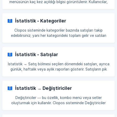
menüsünün kaç kez açıldığı bilgisi görüntülenir. Kullanıcılar,
bu verileri günlere, haftalara veya aylara göre inceleyebilir,
böylece seçilen dönem için aktivite analizini yapabilirler.
Yönetim Paneli'ni açın. İstatistik → QR-menü bölümüne gidin.
İstatistik - Kategoriler
Her bir grafik noktası "yeni dönem"i temsil eder. Grafikteki
bir noktaya fareyi getirdiğinizde, ziyaret sayısı bilgisi
Clopos sisteminde kategoriler bazında satışları takip
görüntülenir. [![](https://storage.cr
edebilirsiniz; yani her kategorideki toplam gelir ve satılan
ürünlerin toplam sayısı. Bunun için aşağıdaki talimatları
izleyin. Kontrol panelinde İstatistik → Raporlar →
Kategoriler sekmesine gidin. İhtiyacınız olan raporlama
İstatistik - Satışlar
dönemini seçin. 💡 Excel dosyasına dışa aktarmak için, sağ
üst köşedeki Dışa Aktar butonuna tıklayarak kategorilerle
İstatistik → Satış bölmesi seçilen dönemdeki satışları, ayrıca
ilgili satış istatistiklerini içeren Excel tablosunu indirin. Sonuç
günlük, haftalık veya aylık raporları gösterir. Satışların pik
olarak bir Ex
saatleri, günleri ve haftaları, ayrıca en çok satılan ürünler
hakkında bilgi de mevcuttur. Yönetim panelinize giriş yapın.
İstatistik → Satış bölümünü açın. []
İstatistik → Değiştiriciler
(https://storage.crisp.chat/users/helpdesk/
Değiştiriciler — bu özellik, kombo menü veya setler
oluşturmak için kullanılır. Clopos sisteminde Değiştiriciler
raporlarını görüntülemek için, İstatistik → Raporlar →
Değiştiriciler bölümüne gidin. Burada şunlar görüntülenir: ad,