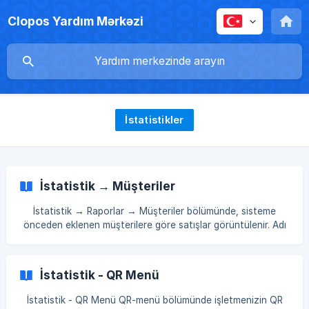
Clopos Yardım Mərkəzi
İstatistikler
İstatistik → Müşteriler
İstatistik → Raporlar → Müşteriler bölümünde, sisteme
önceden eklenen müşterilere göre satışlar görüntülenir. Adı
— müşterinin adı. Misafirler — müşteri başına fatura
üzerindeki misafir sayısı. Toplam adisyonlar — müşteri
tarafından oluşturulan toplam adisyon sayısı. Gelir —
İstatistik - QR Menü
müşterinin yaptığı toplam alışveriş tutarı. Nakit iade —
biriken bonuslar. Gerekli zaman aralığını belirtin. Kaynak
İstatistik - QR Menü QR-menü bölümünde işletmenizin QR
aracı ile satışları iki gruba ayırarak