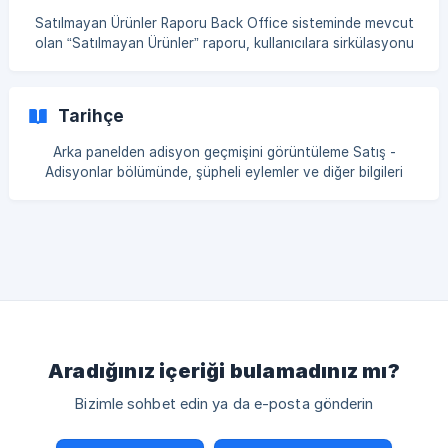
Satılmayan Ürünler Raporu Back Office sisteminde mevcut
olan “Satılmayan Ürünler” raporu, kullanıcılara sirkülasyonu
düşük olan veya belirli bir süre boyunca satışı
gerçekleşmeyen ürünleri takip etme imkânı sunar. Bu rapor,
envanter yönetiminin geliştirilmesi ve ürün portföyünün
Tarihçe
analiz edilmesi amacıyla hazırlanmıştır. Back Office →
İstatistik → Raporlar → Satılmayan Ürünler bölümünde yer
Arka panelden adisyon geçmişini görüntüleme Satış -
alan bu raporda, satılmayan ürünlere ait temel bilgiler tablo
Adisyonlar bölümünde, şüpheli eylemler ve diğer bilgileri
şeklinde sunulmaktadır. Raporda
takip etmek için aşağıdaki adımları izleyin: Satış →
Adisyonlar bölümünden görüntülemek istediğiniz fişin
ID'sine tıklayarak ilgili adisyona giriş yapın. Adisyona giriş
yaptıktan sonra Geçmiş bölümünde adisyonda yapılan
işlemleri takip edebilirsiniz. Geçmiş bölümünde fişteki
işlemlerin tarihi, saati, hangi terminalden gönderildiği ve
hangi çalışanın işlemi gerçekleştir
Aradığınız içeriği bulamadınız mı?
Bizimle sohbet edin ya da e-posta gönderin