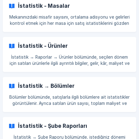
say, fiyat vb. İlgilendiğiniz değiştiriciye tıkladığınızda şunlar
İstatistik - Masalar
görüntülenir: № Adisyon: Kapalı adisyonlara atanan
evrensel ID numarasıdır. Bu sütunda değiştirici kullanılan/
Mekanınızdaki misafir sayısını, ortalama adisyonu ve gelirleri
satılan tüm adisyon gösterilir. ****M
kontrol etmek için her masa için satış istatistiklerini gözden
geçirin. Masalar için satış istatistiklerini görmek için: Kontrol
panelinde İstatistik → Raporlar → Masalar sekmesine gidin.
Sağ üst köşedeki takvime tıklayın ve raporlama dönemini
İstatistik - Ürünler
seçin. Daha ayrıntılı bir analiz yapmak için salon ve masa
araçlarını kullanın. 💡 Verileri dışa aktarmak için sağ üst
İstatistik → Raporlar → Ürünler bölümünde, seçilen dönem
köşede Dışa Aktar seçeneğine tıklayara
için satılan ürünlerle ilgili ayrıntılı bilgiler, gelir, kâr, maliyet ve
diğer göstergeler görüntülenir. Sağ üst köşedeki ızgaraya
tıkladığınızda, görüntülenen sütunları ve sıralamaları
ayarlayabilirsiniz. []
İstatistik → Bölümler
(https://storage.crisp.chat/users/helpdesk/website/-/e/4/8/
6/e486a385329db800/31f7f1e6-6deb-40ac-9459
Bölümler bölümünde, satışlarla ilgili bölümlere ait istatistikler
görüntülenir. Ayrıca satılan ürün sayısı, toplam maliyet ve
gelir bilgileri de sunulur. Yönetim panelinde İstatistik →
Raporlar → Bölümler bölümüne gidin. İhtiyacınıza göre
gerekli zaman aralığını belirtin. Görüntülenen bilgileri bölüm
İstatistik - Şube Raporları
ve kaynak gibi filtrelerle sıralayabilirsiniz. [![]
(https://storage.crisp.chat/users/helpdesk/website/-/e/c/f/
İstatistik → Şube Raporu bölümünde, istediğiniz dönemi