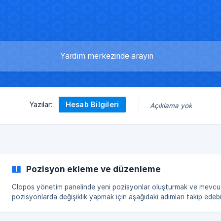
Hesab Bilgileri
Yazılar:
Açıklama yok
Pozisyon ekleme ve düzenleme
Clopos yönetim panelinde yeni pozisyonlar oluşturmak ve mevcu
pozisyonlarda değişiklik yapmak için aşağıdaki adımları takip edebil
Pozisyon Oluşturma Yönetim Paneline gidin → Personel→ Pozisyonlar. Sağ üst
köşede bulunan Oluştur butonuna tıklayın. []