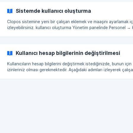
(https://storage.crisp.chat/users/helpdesk/website/-/6/9/1/d/69
Sistemde kullanıcı oluşturma
Clopos sistemine yeni bir çalışan eklemek ve maaşını ayarlamak içi
izleyebilirsiniz. kullanıcı oluşturma Yönetim panelinde Personel → Kullanıcılar sekmesine
gidin. Açılan sayfada sağ üst köşede bulunan Oluştur butonuna tıklayın. []
(https://storage.crisp.chat/users/helpdesk/website/-/a/2/e/b/
Kullanıcı hesap bilgilerinin değiştirilmesi
Kullanıcıların hesap bilgilerini değiştirmek istediğinizde, bunun için 
izinleriniz olması gerekmektedir. Aşağıdaki adımları izleyerek çalışan
güncelleyebilirsiniz: Çalışan Verilerini Nasıl Değiştirirsiniz? Yönetim Paneline
gidin → Personel→ Kullanıcılar. Değiştirilmesi gereken çalışanı seçi
adı yanındaki üç noktaya tıklayın. Düzenleme butonuna tıklayın. [![]
(https://storage.crisp.chat/users/helpdesk/websi