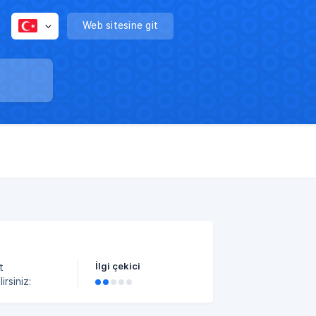
Web sitesine git
İlgi çekici
t
irsiniz: