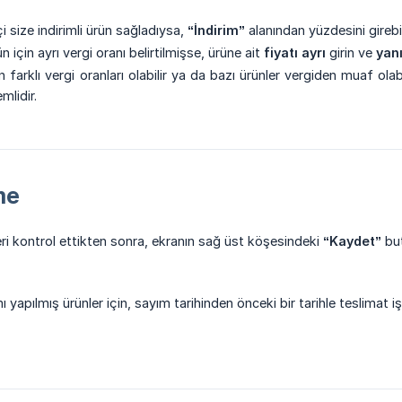
çi size indirimli ürün sağladıysa,
“İndirim”
alanından yüzdesini girebil
 için ayrı vergi oranı belirtilmişse, ürüne ait
fiyatı ayrı
girin ve
yanı
in farklı vergi oranları olabilir ya da bazı ürünler vergiden muaf olab
mlidir.
me
leri kontrol ettikten sonra, ekranın sağ üst köşesindeki
“Kaydet”
but
yapılmış ürünler için, sayım tarihinden önceki bir tarihle teslimat i