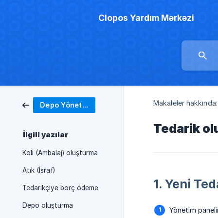
Clopos Yardım Mərkəzi
Makaleler hakkında:
Depo Yönetimi
Tedarik o
İlgili yazılar
Koli (Ambalaj) oluşturma
Atık (İsraf)
1. Yeni Te
Tedarikçiye borç ödeme
Depo oluşturma
Yönetim panel