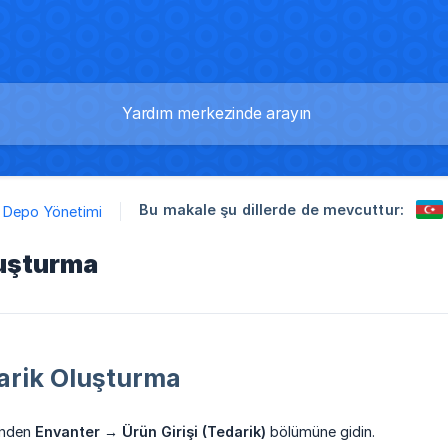
Bu makale şu dillerde de mevcuttur:
Depo Yönetimi
luşturma
darik Oluşturma
inden
Envanter → Ürün Girişi (Tedarik)
bölümüne gidin.