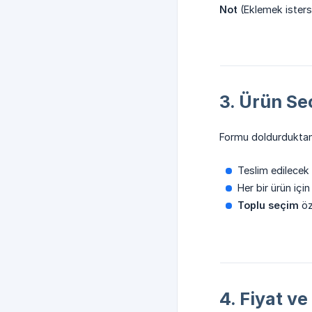
Not
(Eklemek isters
3. Ürün Seç
Formu doldurduktan
Teslim edilecek 
Her bir ürün içi
Toplu seçim
öze
4. Fiyat ve 