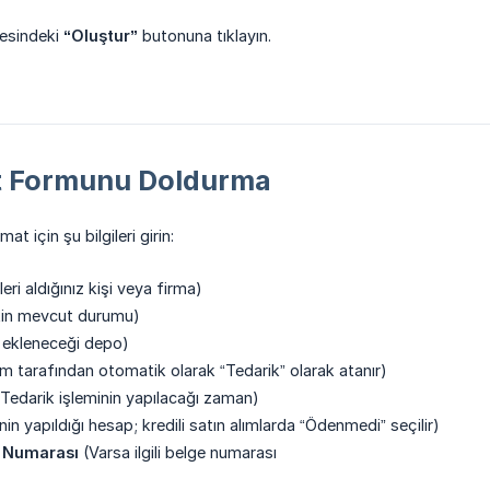
şesindeki
“Oluştur”
butonuna tıklayın.
at Formunu Doldurma
at için şu bilgileri girin:
eri aldığınız kişi veya firma)
kin mevcut durumu)
n ekleneceği depo)
m tarafından otomatik olarak “Tedarik” olarak atanır)
Tedarik işleminin yapılacağı zaman)
n yapıldığı hesap; kredili satın alımlarda “Ödenmedi” seçilir)
e Numarası
(Varsa ilgili belge numarası