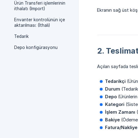
Ürün Transferi işlemlerinin
ithalatı (Import)
Ekranın sağ üst kö
Envanter kontrolünün içe
aktarılması: (İthalı)
Tedarik
Depo konfigürasyonu
2. Teslim
Açılan sayfada teslim
Tedarikçi
(Ürünl
Durum
(Tedari
Depo
(Ürünleri
Kategori
(Siste
İşlem Zamanı
(
Bakiye
(Ödemeni
Fatura/Nakliy