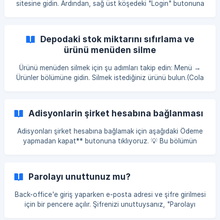
sitesine gidin. Ardından, sağ üst köşedeki "Login" butonuna
tıklayın. Açılan sayfada, önce marka adınızı, e-posta
adresinizi ve şifrenizi girin
Depodaki stok miktarını sıfırlama ve
ürünü menüden silme
Ürünü menüden silmek için şu adımları takip edin: Menü →
Ürünler bölümüne gidin. Silmek istediğiniz ürünü bulun.(Cola
330 ml) Ürünün satırına sağ tıklayın (veya satırın sonundaki
üç noktaya tıklayın) ve açılan menüden "Kaldırmak"
butonuna tıklayın. []
Adisyonlarin şirket hesabına bağlanması
(https://storage.crisp.chat/users/helpdesk/website/-/2/1/3/2
/2132d5f22a6d6c00/7d3ce292-41c1-40c8-ab25
Adisyonları şirket hesabına bağlamak için aşağıdaki Ödeme
yapmadan kapat** butonuna tıklıyoruz. 💡 Bu bölümün
görünmesi için görev izinlerinde uygun izinlerin aktif olması
gerekmektedir. Daha sonra açılan ekranda Şirket hesabına
seçeneğ
Parolayı unuttunuz mu?
Back-office'e giriş yaparken e-posta adresi ve şifre girilmesi
için bir pencere açılır. Şifrenizi unuttuysanız, "Parolayı
unuttunuz mu?" bağlantısına tıklayın. E-posta adresinizi