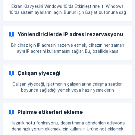
Ekran Klavyesini Windows 10'da Etkinleştirme ⬇︎ Windows
10'da sistem ayarlarını açın. Bunun için Başlat butonuna sağ
tıklayın ve Ayarlar(settings) sekmesini seçin. Açılan
pencerede Cihazlar(devices) bölümüne gidin. [!
Yönlendiricilerde IP adresi rezervasyonu
Bir cihaz için IP adresini rezerve etmek, cihazın her zaman
aynı IP adresini kullanmasını sağlar. Bu, özellikle kasa
terminalleri, yazıcılar veya belirli cihazların her zaman sabit
bir IP üzerinden bağlanmasını isteyen durumlar için faydalıdır.
TP-Link yönlendiricilerinde bu işlemi adım adım nasıl
Çalışan yiyeceği
yapacağınızı aşağıda bulabilirsiniz: Yönlendirici Yönetim
Paneline Giriş Yapın: Win + R tuşlarına basın, açılan
Çalışan yiyeceği, işletmenin çalışanlarına çalışma saatleri
pencerede cmd yazın ve Enter'a tıklayın. Komut satırında
boyunca sağladığı yemek veya hazır yemeklerin
****ipconf
tüketilmesidir. Bu işlem, ürünün satış amacıyla değil, işletme
içi ihtiyaçlar için kullanıldığını yansıtır. Doğru bir şekilde
yapılması, personel giderlerini kontrol etmeyi ve şeffaf bir
Pişirme etikerleri ekleme
kayıt tutmayı sağlar. Kullanılan ürünleri Atık (israf) olarak
Yönetim Paneli üzerinden kaydedin. Envanter → Atıklar
Hazırlık notu fonksiyonu, departmana gönderilen adisyona
(israf) bölümüne gidin ve Çalışan Yiyeceği sebebi
daha hızlı yorum eklemek için kullanılır. Ürüne not eklemek