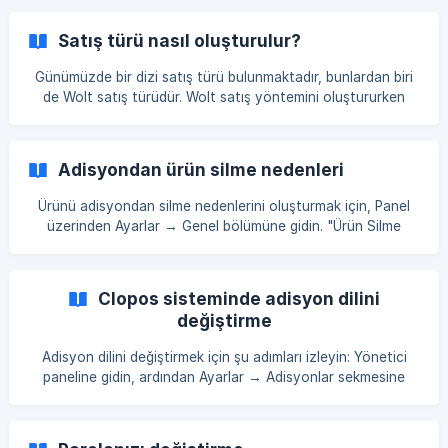
girdikten sonra açılan yeni pencerede "GÖNDER" b
Satış türü nasıl oluşturulur?
Günümüzde bir dizi satış türü bulunmaktadır, bunlardan biri
de Wolt satış türüdür. Wolt satış yöntemini oluştururken
öncelikle uygun bir finansal hesap oluşturulması
gerekmektedir. Finansal Hesap Oluşturma: Yönetim
panelinde Finanslar → Hesaplar bölümüne gidin. Açılan
Adisyondan ürün silme nedenleri
sayfada sağ üst köşede bulunan "Oluştur" butonuna
tıklayın. [![]
Ürünü adisyondan silme nedenlerini oluşturmak için, Panel
(https://storage.crisp.chat/users/helpdesk/website/-/b/2/8/1
üzerinden Ayarlar → Genel bölümüne gidin. "Ürün Silme
/b281d3822042f800/1f75e373-e79b-47c6-810
Etiketleri" kısmında üç noktaya tıklayın. Açılan pencerede
solda "+" butonuna tıklayın. Ardından, sağdaki p
Clopos sisteminde adisyon dilini
değiştirme
Adisyon dilini değiştirmek için şu adımları izleyin: Yönetici
paneline gidin, ardından Ayarlar → Adisyonlar sekmesine
tıklayın. Açılan pencerede, Adisyon sekmesinde, Adisyon dili
alanına istediğiniz dili seçin ve ardından Kaydet butonuna
tıklayın. []