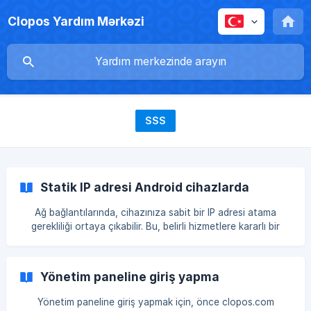
Clopos Yardım Mərkəzi
SSS
Statik IP adresi Android cihazlarda
Ağ bağlantılarında, cihazınıza sabit bir IP adresi atama
gerekliliği ortaya çıkabilir. Bu, belirli hizmetlere kararlı bir
bağlantı sağlamak, uzak erişimi yapılandırmak veya yerel
ağda çatışmaları gidermek için faydalıdır. Android
cihazlarında bu ayar manuel olarak yapılır ve sadece birkaç
Yönetim paneline giriş yapma
dakika sürer. Android cihazında Wi-Fi ağı için statik IP adresi
atamak için şu adımları izleyin: Ayarlar menüsünü açın.
Yönetim paneline giriş yapmak için, önce clopos.com
Ayarlara (Settings) gidin. Wi-Fi sekmesine gidin. [![](https://s