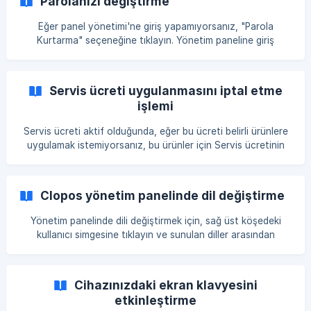
Parolanızı değiştirme
(https://storage.crisp.chat/users/helpdesk/website/-/4/c/7/
e/4c7ec44c134aa800/4d5a028a-e8
Eğer panel yönetimi'ne giriş yapamıyorsanız, "Parola
Kurtarma" seçeneğine tıklayın. Yönetim paneline giriş
parolanızı değiştirmek için şu adımları izleyin: Çalışan →
Kullanıcılar bölümüne gidin ve "Değiştir" butonuna tıklayın. []
(https://storage.crisp.chat/users/helpdesk/website/-/4/d/4/
Servis ücreti uygulanmasını iptal etme
b/4d4b236ccd7bd000/86ef5b02-3831-461f-b15b-
işlemi
0be7df_1la
Servis ücreti aktif olduğunda, eğer bu ücreti belirli ürünlere
uygulamak istemiyorsanız, bu ürünler için Servis ücretinin
uygulanmasını devre dışı bırakabilirsiniz. Bunu yapmak için,
gerekli ürüne imleci getirin, sağ tıklayın ve düzenleme
seçeneğini seçin. []
Clopos yönetim panelinde dil değiştirme
(https://storage.crisp.chat/users/helpdesk/website/-/b/b/a/
c/bbac72e3a828b800/093a1dbb-de4b
Yönetim panelinde dili değiştirmek için, sağ üst köşedeki
kullanıcı simgesine tıklayın ve sunulan diller arasından
istediğiniz dili seçin.
Cihazınızdaki ekran klavyesini
etkinleştirme