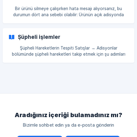
isimlendiriyoruz. Sütunlar aşağıdaki şekilde belirtilir: Name –
Bir ürünü silmeye çalışırken hata mesajı alıyorsanız, bu
Malzemenin adı belirtilir. Örneğin, un. **Type
durumun dört ana sebebi olabilir: Ürünün açık adisyonda
bulunması: Eğer ürün herhangi bir açık adisyonda yer
alıyorsa, yalnızca bu adisyon kapatıldıktan sonra silinebilir.
Bu hatayı
Şüpheli işlemler
Şüpheli Hareketlerin Tespiti Satışlar → Adisyonlar
bölümünde şüpheli hareketleri takip etmek için şu adımları
izleyebilirsiniz: Adisyon ID'sini Kontrol Edin Şüpheli
hareketleri izlemek için öncelikle Adisyon ID'si kontrol edilir.
Sarı Renkle İşaretlenmiş Adisyonları Takip Edin Eğer bir
adisyon sarı renkle işaretlenmişse, bu onun diğerlerinden
farklı olduğunu ve içinde şüpheli hareketler olabileceğini
gösterir. ****Uyarı İkonu Bulunan Ad
Aradığınız içeriği bulamadınız mı?
Bizimle sohbet edin ya da e-posta gönderin