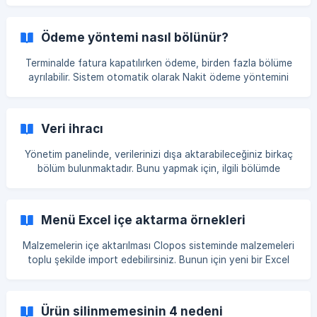
için, önce yönetim panelinde bu notu oluşturmanız
gerekmektedir. Fonksiyonu eklemek için, yönetim paneline
gidin ve Ayarlar → Genel sekmesine geçin. Ardından "Pişirme
Ödeme yöntemi nasıl bölünür?
etiketleri" bölümünde (ürünler için) notun adını girin ve
"Create option" butonuna tıklayın. [![]
Terminalde fatura kapatılırken ödeme, birden fazla bölüme
(https://storage.crisp.chat/users/helpdesk/website/-/5/b/0/
ayrılabilir. Sistem otomatik olarak Nakit ödeme yöntemini
9/5b096c73d9674c00/a0e2d2f
seçer. Ancak, faturayı birden fazla ödeme yöntemine
bölerek kapatabilirsiniz (Nakit, Kart, Müşteri Bakiyesi).
Bunun için gerekli tutarı ilgili ödeme yönteminin karşısına
Veri ihracı
girin. Örneğin: Aşağıda 543 manat tutarındaki bir fatura
gösterilmektedir, bu fatura şu ödeme yöntemlerine
Yönetim panelinde, verilerinizi dışa aktarabileceğiniz birkaç
bölünmüştür: "Nakit", "Kart", "Müşteri Bakiyesi". Ödeme
bölüm bulunmaktadır. Bunu yapmak için, ilgili bölümde
yöntemine göre
"İhracat" butonuna tıklamanız yeterlidir. Örneğin,
istatistikler bölümünden raporları dışa aktarmak istiyorsanız:
İstatistik → Raporlar → Ürünler bölümüne gidin ve İhracat
Menü Excel içe aktarma örnekleri
butonuna tıklayın. Veriler, Excel formatında bilgisayarınıza
indirilecektir. [![]
Malzemelerin içe aktarılması Clopos sisteminde malzemeleri
(https://storage.crisp.chat/users/helpdesk/website/-/5/4/b/
toplu şekilde import edebilirsiniz. Bunun için yeni bir Excel
4/54b402360ed3a000/105f134c-5c3c-4
belgesi oluşturup, malzemelerin adlarını, ölçü birimini,
kategorisini tablo şeklinde belirtmelisiniz. Import belgesinin
oluşturulma sırasını inceleyelim: MS Excel yeni bir dosya
Ürün silinmemesinin 4 nedeni
oluşturuyoruz. Sütunları sistemin talep ettiği şekilde