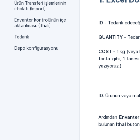
Ürün Transferi işlemlerinin
ithalatı (Import)
Envanter kontrolünün içe
ID
- Tedarik edeceğ
aktarılması: (İthalı)
Tedarik
QUANTITY
- Tedari
Depo konfigürasyonu
COST
- 1 kg (veya 
fanta gibi, 1 tane
yazıyoruz.)
ID
: Ürünün veya mal
Ardından
Envanter
bulunan
İthal
butonu