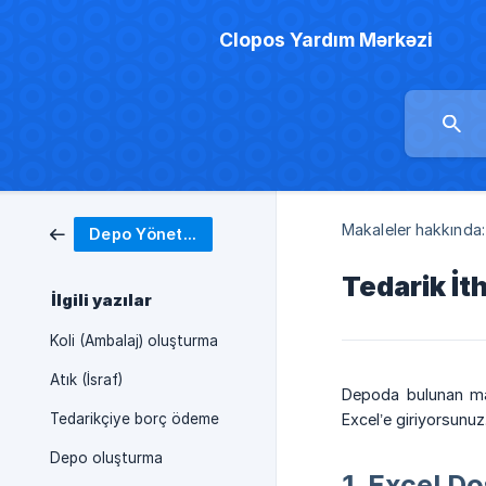
Clopos Yardım Mərkəzi
Makaleler hakkında:
Depo Yönetimi
Tedarik İth
İlgili yazılar
Koli (Ambalaj) oluşturma
Atık (İsraf)
Depoda bulunan mal
Tedarikçiye borç ödeme
Excel’e giriyorsunuz
Depo oluşturma
1. Excel D