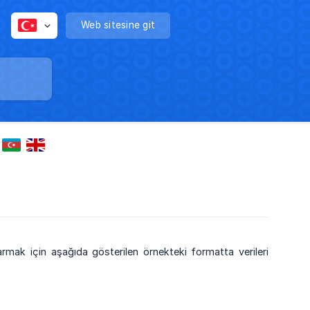
Web sitesine git
mak için aşağıda gösterilen örnekteki formatta verileri