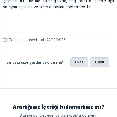
işleminin
ID koduna
tıkladığınızda, sağ tarafta işlemle ilgili
adisyon
açılacak ve işlem detayları gösterilecektir.
Tarihinde güncellendi: 27/10/2025
Evet
Hayır
Bu yazı size yardımcı oldu mu?
Aradığınız içeriği bulamadınız mı?
Bizimle sohbet edin ya da e-posta gönderin