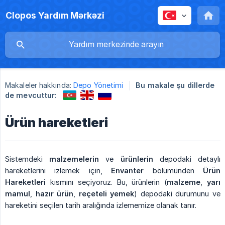
Clopos Yardım Mərkəzi
Makaleler hakkında:
Depo Yönetimi
Bu makale şu dillerde
de mevcuttur:
Ürün hareketleri
Sistemdeki
malzemelerin
ve
ürünlerin
depodaki detaylı
hareketlerini izlemek için,
Envanter
bölümünden
Ürün 
Hareketleri
kısmını seçiyoruz. Bu, ürünlerin (
malzeme
,
yarı 
mamul
,
hazır ürün
,
reçeteli yemek
) depodaki durumunu ve
hareketini seçilen tarih aralığında izlememize olanak tanır.