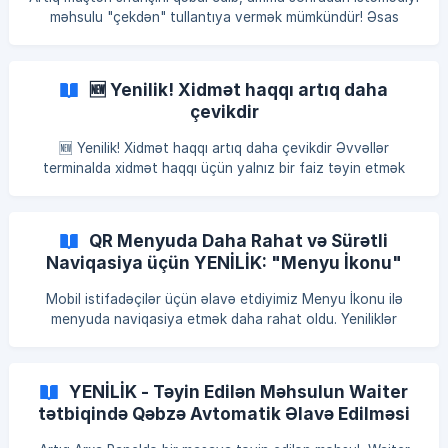
məhsulu "çekdən" tullantıya vermək mümkündür! Əsas
üstünlüklər: Çekdən tullantıya göndərmək: Məhsulun artıq
istənilmədiyi halda, "Çekdən tullantıya göndərmək"
əməliyyatını istifadə edə bilərsiniz. Silinmə səbəbinin
🆕 Yenilik! Xidmət haqqı artıq daha
seçilməsi: Məhsul tullantıya göndərilərkən, müvafiq silinmə
çevikdir
səbəbini seçməlisiniz. İzlənə bilərlik: Tullantıya atılmış
məhsulların əməliyyat tarixçəsini izləyin, hər əməliyyatın
🆕 Yenilik! Xidmət haqqı artıq daha çevikdir Əvvəllər
mənşəyini və hansı çekdən si
terminalda xidmət haqqı üçün yalnız bir faiz təyin etmək
mümkün idi (məsələn: 10%) və başqa seçim variantı mövcud
deyildi. ✨ İndi isə yeni “Əlavə xidmət haqqı faizləri”
funksiyası ilə: 📊 Bir neçə xidmət haqqı faizi əvvəlcədən
QR Menyuda Daha Rahat və Sürətli
təyin olunur 🖥 Terminalda bu faizlər arasından istənilənini
Naviqasiya üçün YENİLİK: "Menyu İkonu"
seçmək mümkündür ⚡ Operator kassada ehtiyacına uyğun
faizi tez və rahat dəyişə bilir 🍽 Bu yenilik: Banketlər Servis
Mobil istifadəçilər üçün əlavə etdiyimiz Menyu İkonu ilə
xidmətləri Çatdırılma
menyuda naviqasiya etmək daha rahat oldu. Yeniliklər
nələrdir? Yeni İkon: Menyuya daxil olduqda, sağ yuxarı
küncdə üç xəttli menyu ikonu görsənəcək. Kateqoriya
Siyahısı: Bu ikona klik etdiyiniz zaman, ekranın aşağı
YENİLİK - Təyin Edilən Məhsulun Waiter
hissəsində bütün kateqoriyaların olduğu panel açılacaq.
tətbiqində Qəbzə Avtomatik Əlavə Edilməsi
Sürətli Keçid: İstədiyiniz kateqoriyaya birbaşa və sürətlə
yönləndiriləcəksiniz.