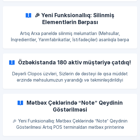
daha rahat yararlanmağa imkan yaradır.
🎉 Yeni Funksionallıq: Silinmiş
Elementlərin Bərpası
Artıq Arxa paneldə silinmiş məlumatları (Məhsullar,
İnqredientlər, Yarımfabrikatlar, İstifadəçilər) asanlıqla bərpa
edə bilərsiniz! ** Əsas yeniliklər: ** Silinmiş elementlər 60
gün saxlanılır İstənilən vaxt bir kliklə bərpa imkanı 60 gün
sonra avtomatik silinmə Yeni tablar: “Silinmiş Məhsullar”,
Özbəkistanda 180 aktiv müştəriyə çatdıq!
“Silinmiş İnqredientlər”, “Silinmiş Yarımfabrikatlar”, “Silinmiş
İstifadəçilər” ** İcazə ilə idarə et:** Vəzifələr bölməsində
Dəyərli Clopos üzvləri, Sizlərin də dəstəyi ilə qısa müddət
“Zibil qutusu” altındakı icazələrdən **“
ərzində məhsulumuzun yarandığı və təkminləşdirildiyi
ölkəmizdə restoran idarəetmə sistemləri arasında liderliyi
əldə etdik. Bu uğur bizi ölkə sərhədlərini aşaraq digər
ölkələrdə fəaliyyət göstərməyə təşviq elədi. Öncədən
Mətbəx Çeklərində “Note” Qeydinin
Səudiyyə Ərəbistanı, Türkiyə, Rusiya, Gürcüstan,
Göstərilməsi
Qazaxıstan, Polşa, Hollandiya kimi ölkələrdə müxtəlif
müştərilə
🎉 Yeni Funksionallıq: Mətbəx Çeklərində “Note” Qeydinin
Göstərilməsi Artıq POS terminaldan mətbəx printerinə
göndərilən çeklərdə məhsullarla yanaşı yazdığınız qeydlərin
qarşısında “Note:” sözü də avtomatik göstərilir. 🧾✏️ 💡 Əsas