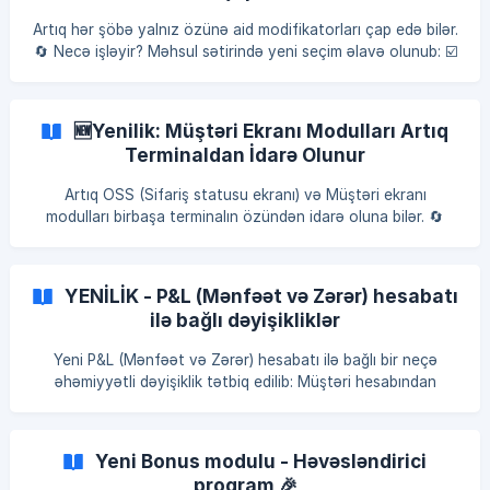
Artıq hər şöbə yalnız özünə aid modifikatorları çap edə bilər.
🔄 Necə işləyir? Məhsul sətirində yeni seçim əlavə olunub: ☑️
“Yalnız öz şöbə modifikatorlarını çap et” Seçim aktiv
olduqda: • Yalnız həmin şöbəyə aid modifikatorlar çap edilir •
Digər şöbələrə aid və ya şöbəsi olmayan modifikatorlar çap
🆕Yenilik: Müştəri Ekranı Modulları Artıq
olunmur Seçim aktiv deyilsə, sistem əvvəlki kimi bütün
Terminaldan İdarə Olunur
modifikatorları çap edir. 🎯 Nəticə: 🖨️ Çap daha səliqəli və
aydın olur 🏢 Şöbələr arasında qarışıqlıq azalır ⚙️ Mətbəxdə
Artıq OSS (Sifariş statusu ekranı) və Müştəri ekranı
və əməl
modulları birbaşa terminalın özündən idarə oluna bilər. 🔄
Necə işləyir? Terminal → Cihazlar → Monitorlar tabına daxil
ol. Terminala qoşulmuş bütün monitorlar siyahıda görünür.
Hər monitorun yanındakı dropdown-dan 3 seçimdən biri
YENİLİK - P&L (Mənfəət və Zərər) hesabatı
təyin edilir: Sifariş statusu modulu — sifariş statusu ekranı
ilə bağlı dəyişikliklər
Müştəri ekranı modulu —
Yeni P&L (Mənfəət və Zərər) hesabatı ilə bağlı bir neçə
əhəmiyyətli dəyişiklik tətbiq edilib: Müştəri hesabından
ödəniş və nisyə ödənişləri çıxarıldı: Hesabatdan müştəri
hesabına edilən ödənişlər və nisyə ödənişləri çıxarılıb. Bu,
hesabatın daha aydın və mükəmməl bir mənzərəsini təmin
Yeni Bonus modulu - Həvəsləndirici
edir, çünki bu ödənişlər artıq ümumi maliyyə vəziyyətinə
proqram 🎉