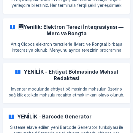
yerləşdirə bilərsiniz. Hər terminala fərqli şəkil yerləşdirmək
imkanı ilə satış terminallarını özəlləşdirin. Aşağıdakı linkə
keçid edərək daha ətraflı məlumat ala bilərsiniz. Terminalda
fon şəklinin dəyişdirilməsi
🆕Yenilik: Elektron Tərəzi İnteqrasiyası —
Merc və Rongta
Artıq Clopos elektron tərəzilərlə (Merc və Rongta) birbaşa
inteqrasiya olunub. Menyunu ayrıca tərəzinin proqramına
yükləməyə ehtiyac yoxdur — Clopos avtomatik olaraq hər
iki tərəf arasında sinxronlaşdırma aparır. 🔄 Necə işləyir?
İstifadəçi sadəcə Back Office-də məhsulu əlavə edir və
YENİLİK - Ehtiyat Bölməsində Məhsul
modul ayarlarından kateqoriya / etiket / şöbə seçir — qalan
Redaktəsi
hər şeyi sistem özü edir: 📤 Menyu avtomatik olaraq
tərəziyə göndərilir 🔢 PLU kodu avtomatik generasiya olunur
İnventar modulunda ehtiyat bölməsində məhsulun üzərinə
— əl ilə daxil etməyə ehtiyac yoxdur
sağ klik etdikdə məhsulu redaktə etmək imkanı əlavə olunub.
Bu ilkin versiyada aşağıdakı məlumatları dəyişmək
mümkündür: Məhsulun adı Barkodu Qiyməti İndi artıq ehtiyat
səhifəsini tərk etmədən məhsul məlumatlarını rahatlıqla
YENİLİK - Barcode Generator
redaktə edə bilərsiniz. Gələcək yeniləmələrdə daha çox
məlumat sahələrinin redaktəsi də dəstəklənəcək.
Sistemə əlavə edilən yeni Barcode Generator funksiyası ilə