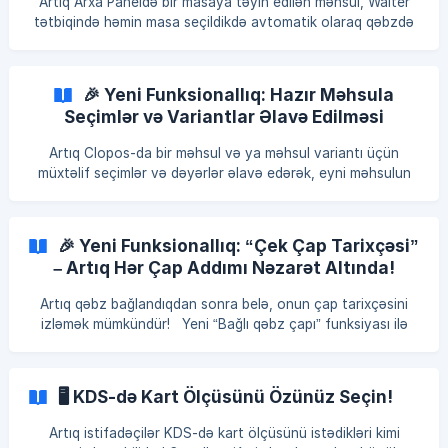
Artıq Arxa Paneldə bir masaya təyin edilən məhsul, Waiter
tətbiqində həmin masa seçildikdə avtomatik olaraq qəbzdə
göstəriləcək. Yeni Funksionallığın Detalları: Masa üzərində
təyin edilmiş məhsul seçildikdə, həmin məhsul qəbzdə
avtomatik olaraq göstəriləcək. Qəbzə əlavə edilən məhsul
🎉 Yeni Funksionallıq: Hazır Məhsula
istədiyiniz zaman silinə biləcək. Bu funksiya, digər qəbz
Seçimlər və Variantlar Əlavə Edilməsi
yaradılması və masa seçimi proseslərinə təsir etməyəcək.
Artıq Clopos-da bir məhsul və ya məhsul variantı üçün
müxtəlif seçimlər və dəyərlər əlavə edərək, eyni məhsulun
fərqli ölçü, rəng və digər xüsusiyyətlərinə görə avtomatik
variantlar yaratmaq mümkündür. Bu xüsusiyyət xüsusilə
geyim, ayaqqabı, aksesuar və digər bir neçə xüsusiyyəti
🎉 Yeni Funksionallıq: “Çek Çap Tarixçəsi”
olan məhsullar üçün çox faydalıdır. 💡 Əsas imkanlar: ✅ Bir
– Artıq Hər Çap Addımı Nəzarət Altında!
məhsula bir neçə seçim əlavə etmək - Məsələn, rəng, ölçü,
material və s. ✅ Seçimlərdən avtomatik variantlar yaratmaq
Artıq qəbz bağlandıqdan sonra belə, onun çap tarixçəsini
- Məsələn, “Ayaqqabı” məhsuluna hə
izləmək mümkündür! Yeni “Bağlı qəbz çapı” funksiyası ilə
hər bir çap əməliyyatı tarixçədə qeyd olunur — bu da sizə
tam şəffaflıq və nəzarət imkanı yaradır. ** Əsas
üstünlüklər: ** Çek bağlanana qədər və bağlandıqdan sonra
🖥️ KDS-də Kart Ölçüsünü Özünüz Seçin!
bütün əməliyyatlar Çek Tarixçəsi → Hərəkətlər (Actions)
bölməsində görünür. Artıq görə bilərsiniz: Qəbz neçə dəfə
Artıq istifadəçilər KDS-də kart ölçüsünü istədikləri kimi
çap olunub, kim tərəfindən, hansı terminalda və hansı