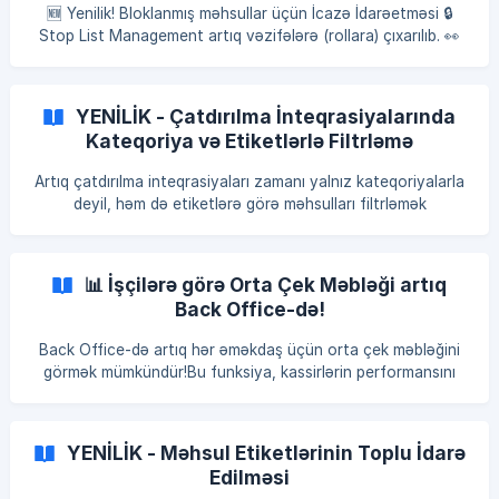
istədikləri adda yeni etiketlər yarada bilərlər. Etiketlər
🆕 Yenilik! Bloklanmış məhsullar üçün İcazə İdarəetməsi 🔒
istənilən
Stop List Management artıq vəzifələrə (rollara) çıxarılıb. 👀
Terminalda Bloklanmış məhsullar bütün əməkdaşlar
tərəfindən görülə bilər. ✏️ Lakin əlavə etmə, düzəliş və silmə
əməliyyatları yalnız icazəsi olan əməkdaşlar tərəfindən
YENİLİK - Çatdırılma İnteqrasiyalarında
həyata keçiriləcək. ⚙️ Bu yenilik: Daha təhlükəsiz idarəetmə
Kateqoriya və Etiketlərlə Filtrləmə
Səlahiyyətlərin düzgün bölüşdürülməsi Səhv dəyişikliklərin
qarşısının alınması 📲 Qeyd: Bu funksiyadan istifadə etmək
Artıq çatdırılma inteqrasiyaları zamanı yalnız kateqoriyalarla
üç
deyil, həm də etiketlərə görə məhsulları filtrləmək
mümkündür. İndi istifadəçilər inteqrasiya üzərindən,
kateqoriya seçdikdən sonra etiketləri də seçə biləcəklər.
Seçilən kateqoriya və etiketlərə uyğun məhsullar
📊 İşçilərə görə Orta Çek Məbləği artıq
inteqrasiya olunacaq, bu da məhsul seçimlərini daha dəqiq
Back Office-də!
və çevik şəkildə idarə etməyə imkan verəcək.
Back Office-də artıq hər əməkdaş üçün orta çek məbləğini
görmək mümkündür!Bu funksiya, kassirlərin performansını
daha asan müqayisə etməyə və satış tendensiyalarını daha
dəqiq izləməyəkömək edir. Necə işləyir: Yer: Back Office →
Statistikalar → Hesabatlar → İşçilər Yeni sütun: Orta çek
YENİLİK - Məhsul Etiketlərinin Toplu İdarə
məbləği (₼) İstədiyiniz əməkdaşa görə artan və ya azalan
Edilməsi
sıralama edə bilərsiniz. 🧮 Hesablama qaydası: Orta çek