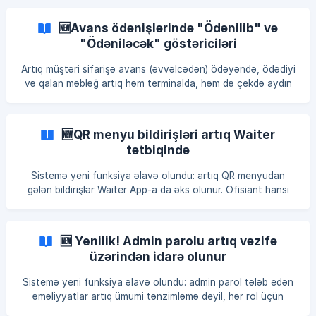
yeni "Çəki ilə / Dəyər ilə" keçidi əlavə olunub. ⚖️ Əvvəl necə
idi Çəki ilə satılan məhsulun qiyməti yalnız cəm məbləğ kimi
🆕Avans ödənişlərində "Ödənilib" və
dəyişdirilirdi. 1 kq-ın qiymətini dəyişmək üçün kassir cəmi
"Ödəniləcək" göstəriciləri
çəkiyə bölərək özü hesablamalı
Artıq müştəri sifarişə avans (əvvəlcədən) ödəyəndə, ödədiyi
və qalan məbləğ artıq həm terminalda, həm də çekdə aydın
şəkildə görünür. Bu məbləğləri əl ilə hesablamağa ehtiyac
qalmır. 🔄 Necə işləyir? Konstruktora iki yeni blok əlavə
olunub: Ödənilib və Ödəniləcək. Müştəri sifarişə avans
🆕QR menyu bildirişləri artıq Waiter
ödədikdə, bu bloklar həm terminalda, həm də çekdə görünür.
tətbiqində
🖥️ Terminal *Ödənilib və Ödəniləcək
Sistemə yeni funksiya əlavə olundu: artıq QR menyudan
gələn bildirişlər Waiter App-a da əks olunur. Ofisiant hansı
masaya nə vaxt lazım olduğunu anında telefonunda görür.
🔄 Hansı bildirişlər gəlir? Ofisiant çağırışı — "Masa 5 ofisiant
çağırır" Hesab istəyi — "Masa 5 hesab istəyir" Yeni sifariş —
🆕 Yenilik! Admin parolu artıq vəzifə
"Masa 5 yeni sifariş göndərdi" 🖥️ **N
üzərindən idarə olunur
Sistemə yeni funksiya əlavə olundu: admin parol tələb edən
əməliyyatlar artıq ümumi tənzimləmə deyil, hər rol üçün
ayrıca idarə olunur. || QEYD: Hazırda yalnız beta