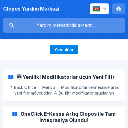
Clopos Yardım Mərkəzi
Yeniliklər
🆕 Yenilik! Modifikatorlar üçün Yeni Filtr
📍 Back Office → Menyu → Modifikatorlar səhifəsində artıq
yeni filtr mövcuddur! 🔍 Bu filtr modifikator qruplarının
məhsullarda istifadəsini daha tez və rahat anlamağa kömək
edir. ✨ Filtr seçimləri: 📋 Hamısı – bütün modifikator qrupları
(**İstifadədə olan **və İstifadədə olmayan) ✅ İstifadədə
OneClick E-Kassa Artıq Clopos ilə Tam
olan – məhsullara bağlanmış aktiv modifikator qrupları 🚫
İnteqrasiya Olundu!
İstifadədə olmayan – heç bir məhsula bağlanmamış
modifikator qrupları 🎯 Bu yeniliklə modifikatorların idarə