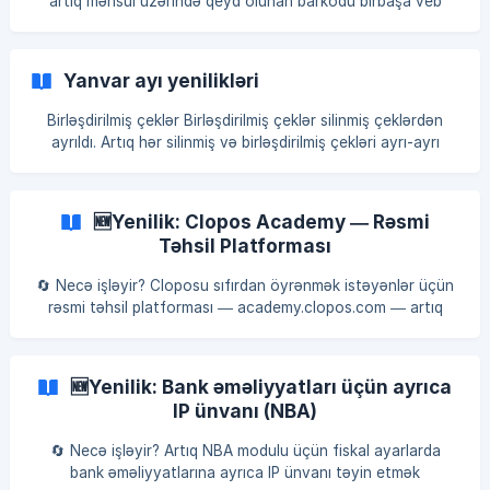
artıq məhsul üzərində qeyd olunan barkodu birbaşa veb
(client) interfeysdən çap etmək mümkündür! Cari
Funksionallıq **Məhsul daxilindəki barkodun çapı: **Hal-
hazırda hər bir məhsulun öz məlumatları daxilində
Yanvar ayı yenilikləri
saxlanılan tək bir barkod dəyəri veb interfeys üzərindən çap
edilə bilir. **Sadə və rahat istifadə: **Bu, fiziki etiketləmə
Birləşdirilmiş çeklər Birləşdirilmiş çeklər silinmiş çeklərdən
proseslərini sadələşdirir və məhsulların satışa və ya
ayrıldı. Artıq hər silinmiş və birləşdirilmiş çekləri ayrı-ayrı
anbardakı yerləşdirilməsi
bölmələrdən izləyə bilərsiniz. Xidmət haqqının tətbiqi toplu
dəyişə əlavə olundu Yeni dəyişiklik ilə artıq** Menyu**
Məhsullar bölməsində Toplu dəyiş funksiyasını istifadə
🆕Yenilik: Clopos Academy — Rəsmi
edərək seçilmiş məhsullara görə** **Xidmət haqqının tətbiq
Təhsil Platforması
olunub-olunmyacağın
🔄 Necə işləyir? Cloposu sıfırdan öyrənmək istəyənlər üçün
rəsmi təhsil platforması — academy.clopos.com — artıq
fəaliyyətdədir. Təlim qeydiyyatı, dərslər və imtahanların
hamısı bu platformadan aparılır. 🖥️ Nə var? 📚 Dərslər —
Clopos modulları üzrə video və yazılı dərslər. 📅 Təlim
🆕Yenilik: Bank əməliyyatları üçün ayrıca
qeydiyyatı — Qrup, fərdi və vebinar formatlarından birini
IP ünvanı (NBA)
seçib platformadan birbaşa qeydiyyatdan keçin. 📝 İmtahan
— Dərsləri tamamladıqdan sonra imtahana girin. 🎯 Nəticə
🔄 Necə işləyir? Artıq NBA modulu üçün fiskal ayarlarda
📜 İmtahanı
bank əməliyyatlarına ayrıca IP ünvanı təyin etmək