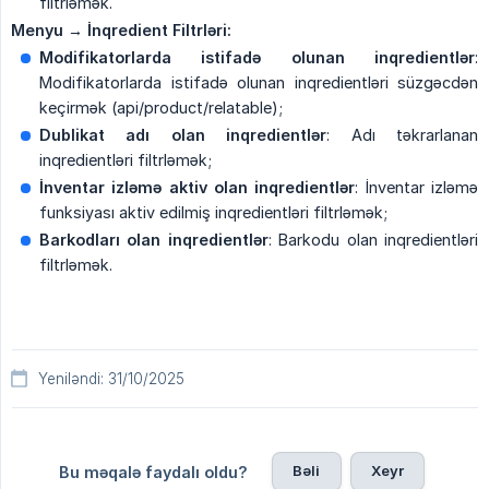
filtrləmək.
Menyu → İnqredient Filtrləri:
Modifikatorlarda istifadə olunan inqredientlər
:
Modifikatorlarda istifadə olunan inqredientləri süzgəcdən
keçirmək (api/product/relatable);
Dublikat adı olan inqredientlər
: Adı təkrarlanan
inqredientləri filtrləmək;
İnventar izləmə aktiv olan inqredientlər
: İnventar izləmə
funksiyası aktiv edilmiş inqredientləri filtrləmək;
Barkodları olan inqredientlər
: Barkodu olan inqredientləri
filtrləmək.
Yeniləndi: 31/10/2025
Bəli
Xeyr
Bu məqalə faydalı oldu?