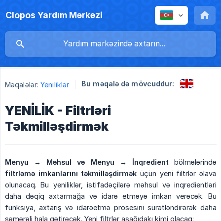
Clopos Yardım Mərkəzi
Bu məqalə də mövcuddur:
Məqalələr:
Yeniliklər
YENİLİK - Filtrləri
Təkmilləşdirmək
Menyu → Məhsul və Menyu → İnqredient
bölmələrində
filtrləmə imkanlarını təkmilləşdirmək
üçün yeni filtrlər əlavə
olunacaq. Bu yeniliklər, istifadəçilərə məhsul və inqredientləri
daha dəqiq axtarmağa və idarə etməyə imkan verəcək. Bu
funksiya, axtarış və idarəetmə prosesini sürətləndirərək daha
səmərəli hala gətirəcək. Yeni filtrlər aşağıdakı kimi olacaq: