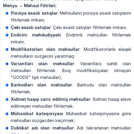
Menyu → Məhsul Filtrləri:
Porsiya əsaslı satışlar
: Məhsulların porsiya əsaslı satışlarını
filtrləmək imkanı;
Çəki əsaslı satışlar
: Çəki əsaslı satışları filtrləmək imkanı;
Endirim məhdudiyyəti
: Endirimli məhsulları filtrləmək
imkanı;
Modifikatorları olan məhsullar
: Modifikatorlarla əlaqəli
məhsulların süzgəcini yaratmaq;
Variantları olan məhsullar
: Variantlara sahib olan
məhsulları filtrləmək (boş modifikasiyaları olmayan
"GOODS" tipli məhsullar);
Barkodları olan məhsullar
: Barkodu olan məhsulları
filtrləmək;
Xidmət haqqı xaric edilmiş məhsullar
: Xidmət haqqı əlavə
edilməyən məhsulları filtrləmək;
Mühasibat kateqoriyası
: Mühasibat kateqoriyasına görə
məhsulları süzgəcdən keçirmək;
Dublikat adı olan məhsullar
: Adı təkrarlanan məhsulları