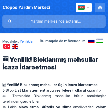
Clopos Yardım Mərkəzi
Bu məqalə də mövcuddur:
Məqalələr:
Yeniliklər
🆕 Yenilik! Bloklanmış məhsullar
İcazə İdarəetməsi
🆕
Yenilik! Bloklanmış məhsullar üçün İcazə İdarəetməsi
🔒
Stop List Management
artıq
vəzifələrə (rollara) çıxarılıb
.
👀 Terminalda Bloklanmış məhsullar bütün əməkdaşlar
tərəfindən
görülə bilər
.
✏️ Lakin
əlavə etmə, düzəliş və silmə
əməliyyatları
yalnız 