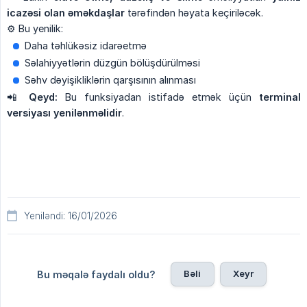
icazəsi olan əməkdaşlar
tərəfindən həyata keçiriləcək.
⚙️ Bu yenilik:
Daha təhlükəsiz idarəetmə
Səlahiyyətlərin düzgün bölüşdürülməsi
Səhv dəyişikliklərin qarşısının alınması
📲
Qeyd:
Bu funksiyadan istifadə etmək üçün
terminal 
versiyası yenilənməlidir
.
Yeniləndi: 16/01/2026
Bəli
Xeyr
Bu məqalə faydalı oldu?