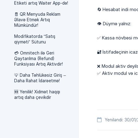
Etiketi artıq Waiter App-də!
🔄 Hesabat indi moda
🧾 QR Menyuda Reklam
Əlavə Etmək Artıq
👁️ Düymə yalnız:
Mümkündür!
Modifikatorda “Satış
✅ Kassa növbəsi mo
qiyməti” Sütunu
🔐 İstifadəçinin ica
💳 Omnitech ilə Geri
Qaytarılma (Refund)
Funksiyası Artıq Aktivdir!
❌ Modul aktiv deyi
✅ Aktiv modul və ica
💡 Daha Təhlükəsiz Giriş –
Daha Rahat İdarəetmə!
🆕 Yenilik! Xidmət haqqı
artıq daha çevikdir
Yeniləndi: 30/01