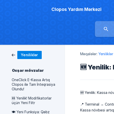
Clopos Yardım Mərkəzi
Məqalələr:
Yeniliklər
Yeniliklər
🆕 Yenilik
Oxşar mövzular
OneClick E-Kassa Artıq
Clopos ilə Tam İnteqrasiya
Olundu!
🆕 Yenilik: Kassa n
🆕 Yenilik! Modifikatorlar
üçün Yeni Filtr
📍 Terminal → Cont
Kassa növbəsi artıq
🍽️ Yeni Funksiya: Qəbz