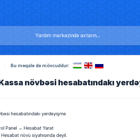
Bu məqalə də mövcuddur:
: Kassa növbəsi hesabatındakı yerd
övbəsi hesabatındakı yerdəyişmə
rol Panel → Hesabat Yarat
 Hesabat növü siyahısında deyil.