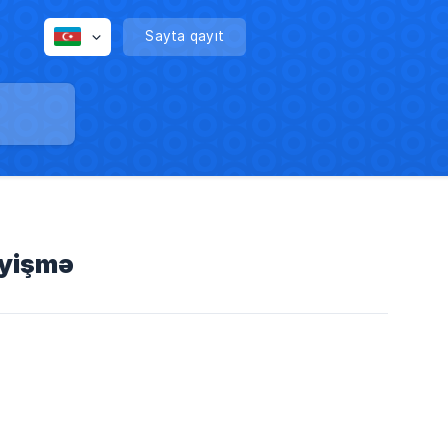
Sayta qayıt
əyişmə