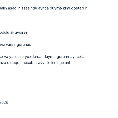
lın aşağı hissəsində ayrıca düymə kimi göstərilir.
dulu aktivdirsə
zəsi varsa görünür.
lsə və ya icazə yoxdursa, düymə görünməyəcək.
zə olduqda hesabat əvvəlki kimi çıxarılır.
/2026