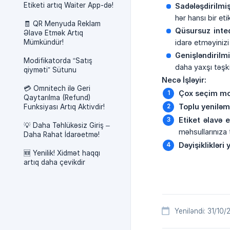
Etiketi artıq Waiter App-də!
Sadələşdirilmiş
hər hansı bir et
🧾 QR Menyuda Reklam
Qüsursuz inteq
Əlavə Etmək Artıq
Mümkündür!
idarə etməyinizi 
Genişləndirilmi
Modifikatorda “Satış
daha yaxşı təşkil
qiyməti” Sütunu
Necə İşləyir:
💳 Omnitech ilə Geri
Çox seçim mo
Qaytarılma (Refund)
Toplu yeniləm
Funksiyası Artıq Aktivdir!
Etiket əlavə 
💡 Daha Təhlükəsiz Giriş –
məhsullarınıza 
Daha Rahat İdarəetmə!
Dəyişiklikləri
🆕 Yenilik! Xidmət haqqı
artıq daha çevikdir
Yeniləndi: 31/10