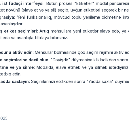
 istifadəçi interfeysi:
Bütün proses "Etiketlər" modal pəncərəsind
iket növünü (əlavə et və ya sil) seçib, uyğun etiketləri seçərək bir n
rasiya:
Yeni funksionallıq, mövcud toplu yeniləmə xidmətinə inteqr
asanlaşdırır.
ş etiket seçimləri:
Artıq məhsullara yeni etiketlər əlavə edə, ya da
 edə və asanlıqla filtrləyə bilərsiniz.
dunu aktiv edin:
Məhsullar bölməsində çox seçim rejimini aktiv ed
ə seçimlərinə daxil olun:
"Dəyişdir" düyməsinə kliklədikdən sonra "
etmə və ya silmə:
Modalda, əlavə etmək və ya silmək istədiyiniz et
tətbiq edin.
 yadda saxlayın:
Seçimlərinizi etdikdən sonra "Yadda saxla" düyməsinə
/2025