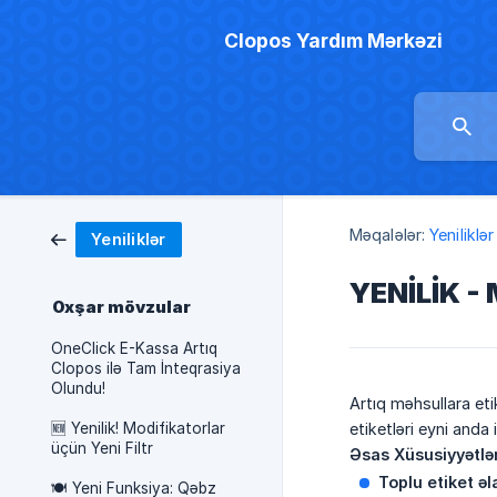
Clopos Yardım Mərkəzi
Məqalələr:
Yeniliklər
Yeniliklər
YENİLİK - 
Oxşar mövzular
OneClick E-Kassa Artıq
Clopos ilə Tam İnteqrasiya
Olundu!
Artıq məhsullara eti
🆕 Yenilik! Modifikatorlar
etiketləri eyni anda
üçün Yeni Filtr
Əsas Xüsusiyyətlər
Toplu etiket əl
🍽️ Yeni Funksiya: Qəbz