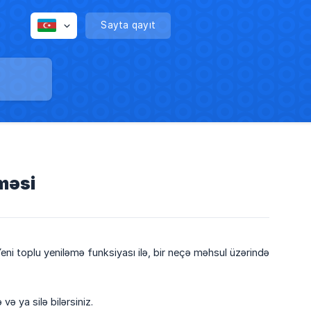
Sayta qayıt
lməsi
eni toplu yeniləmə funksiyası ilə, bir neçə məhsul üzərində
ə ya silə bilərsiniz.