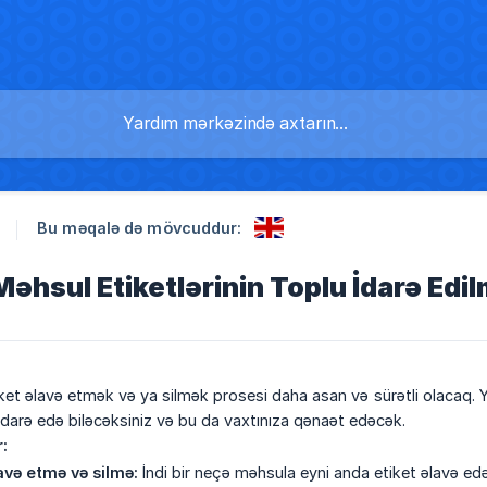
Bu məqalə də mövcuddur:
Məhsul Etiketlərinin Toplu İdarə Edi
ket əlavə etmək və ya silmək prosesi daha asan və sürətli olacaq. Y
 idarə edə biləcəksiniz və bu da vaxtınıza qənaət edəcək.
:
avə etmə və silmə:
İndi bir neçə məhsula eyni anda etiket əlavə edə v