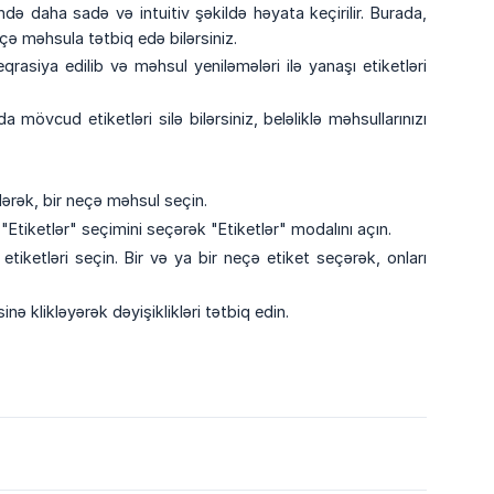
ə daha sadə və intuitiv şəkildə həyata keçirilir. Burada,
eçə məhsula tətbiq edə bilərsiniz.
asiya edilib və məhsul yeniləmələri ilə yanaşı etiketləri
 mövcud etiketləri silə bilərsiniz, beləliklə məhsullarınızı
ərək, bir neçə məhsul seçin.
Etiketlər" seçimini seçərək "Etiketlər" modalını açın.
iketləri seçin. Bir və ya bir neçə etiket seçərək, onları
 klikləyərək dəyişiklikləri tətbiq edin.