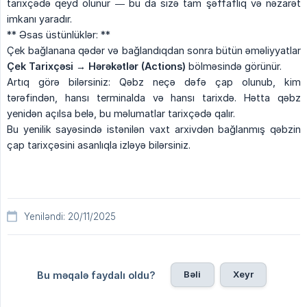
tarixçədə qeyd olunur — bu da sizə tam şəffaflıq və nəzarət
imkanı yaradır.
** Əsas üstünlüklər: **
Çek bağlanana qədər və bağlandıqdan sonra bütün əməliyyatlar
Çek Tarixçəsi → Hərəkətlər (Actions)
bölməsində görünür.
Artıq görə bilərsiniz: Qəbz neçə dəfə çap olunub, kim
tərəfindən, hansı terminalda və hansı tarixdə. Hətta qəbz
yenidən açılsa belə, bu məlumatlar tarixçədə qalır.
Bu yenilik sayəsində istənilən vaxt arxivdən bağlanmış qəbzin
çap tarixçəsini asanlıqla izləyə bilərsiniz.
Yeniləndi: 20/11/2025
Bəli
Xeyr
Bu məqalə faydalı oldu?