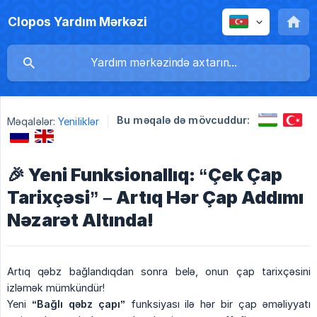
Clopos Yardım Mərkəzi
Bu məqalə də mövcuddur:
Məqalələr:
Yeniliklər
🎉 Yeni Funksionallıq: “Çek Çap
Tarixçəsi” – Artıq Hər Çap Addımı
Nəzarət Altında!
Artıq qəbz bağlandıqdan sonra belə, onun çap tarixçəsini
izləmək mümkündür!
Yeni
“Bağlı qəbz çapı”
funksiyası ilə hər bir çap əməliyyatı