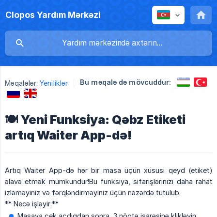
Clopos Yardım Mərkəzi
Bu məqalə də mövcuddur:
Məqalələr:
Yeniliklər
🍽️ Yeni Funksiya: Qəbz Etiketi
artıq Waiter App-də!
Artıq Waiter App-də hər bir masa üçün xüsusi qeyd (etiket)
əlavə etmək mümkündür!Bu funksiya, sifarişlərinizi daha rahat
izləməyiniz və fərqləndirməyiniz üçün nəzərdə tutulub.
** Necə işləyir:**
Masaya çek açdıqdan sonra, 3 nöqtə işarəsinə klikləyin.