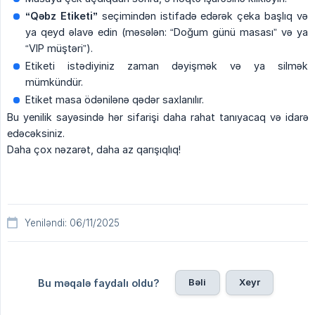
“Qəbz Etiketi”
seçimindən istifadə edərək çeka başlıq və
ya qeyd əlavə edin (məsələn: “Doğum günü masası” və ya
“VIP müştəri”).
Etiketi istədiyiniz zaman dəyişmək və ya silmək
mümkündür.
Etiket masa ödənilənə qədər saxlanılır.
Bu yenilik sayəsində hər sifarişi daha rahat tanıyacaq və idarə
edəcəksiniz.
Daha çox nəzarət, daha az qarışıqlıq!
Yeniləndi: 06/11/2025
Bəli
Xeyr
Bu məqalə faydalı oldu?