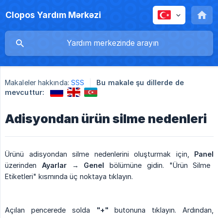
Clopos Yardım Mərkəzi
Makaleler hakkında:
SSS
Bu makale şu dillerde de
mevcuttur:
Adisyondan ürün silme nedenleri
Ürünü adisyondan silme nedenlerini oluşturmak için,
Panel
üzerinden
Ayarlar
→
Genel
bölümüne gidin. "Ürün Silme
Etiketleri" kısmında üç noktaya tıklayın.
Açılan pencerede solda
"+"
butonuna tıklayın. Ardından,