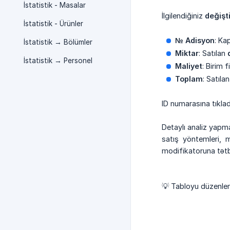
İstatistik - Masalar
İlgilendiğiniz
değişti
İstatistik - Ürünler
№ Adisyon
: Ka
İstatistik → Bölümler
Miktar
: Satılan
İstatistik → Personel
Maliyet
: Birim f
Toplam
: Satıla
ID numarasına tıkladı
Detaylı analiz yapm
satış yöntemleri, m
modifikatoruna tətb
💡 Tabloyu düzenlem