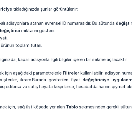
riciye
tıkladığınızda şunlar görüntülenir:
palı adisyonlara atanan evrensel ID numarasıdır. Bu sütunda
değiştir
değiştirici
miktarını gösterir.
iyatı.
n ürünün toplam tutarı.
ğınızda, kapalı adisyonla ilgili bilgiler içeren bir sekme açılacaktır.
ak için aşağıdaki parametrelerle
Filtreler
kullanılabilir: adisyon numar
üşteriler, ikram.Burada gösterilen fiyat
değiştiriciye uygulanm
iq edilərsə və satış həyata keçirilərsə, hesabatda həmin qiymət ək
ek için, sağ üst köşede yer alan
Tablo
sekmesinden gerekli sütunlar