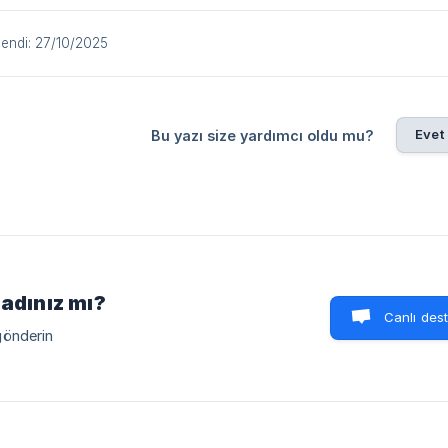
lendi: 27/10/2025
Evet
Bu yazı size yardımcı oldu mu?
madınız mı?
Canlı des
gönderin