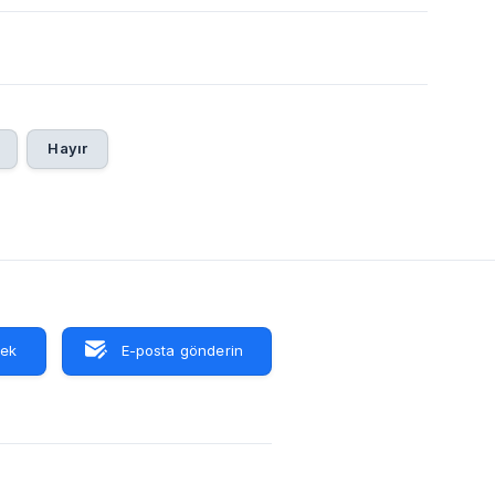
Hayır
tek
E-posta gönderin