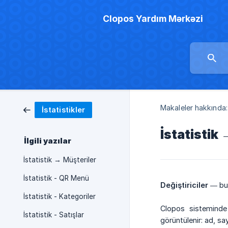
Clopos Yardım Mərkəzi
Makaleler hakkında:
İstatistikler
İstatistik 
İlgili yazılar
İstatistik → Müşteriler
İstatistik - QR Menü
Değiştiriciler
— bu 
İstatistik - Kategoriler
Clopos sistemind
İstatistik - Satışlar
görüntülenir: ad, say