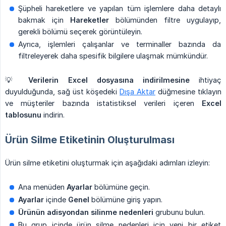
Şüpheli hareketlere ve yapılan tüm işlemlere daha detaylı
bakmak için
Hareketler
bölümünden filtre uygulayıp,
gerekli bölümü seçerek görüntüleyin.
Ayrıca, işlemleri çalışanlar ve terminaller bazında da
filtreleyerek daha spesifik bilgilere ulaşmak mümkündür.
💡
Verilerin Excel dosyasına indirilmesine
ihtiyaç
duyulduğunda, sağ üst köşedeki
Dışa Aktar
düğmesine tıklayın
ve müşteriler bazında istatistiksel verileri içeren
Excel 
tablosunu
indirin.
Ürün Silme Etiketinin Oluşturulması
Ürün silme etiketini oluşturmak için aşağıdaki adımları izleyin:
Ana menüden
Ayarlar
bölümüne geçin.
Ayarlar
içinde
Genel
bölümüne giriş yapın.
Ürünün adisyondan silinme nedenleri
grubunu bulun.
Bu grup içinde ürün silme nedenleri için yeni bir etiket