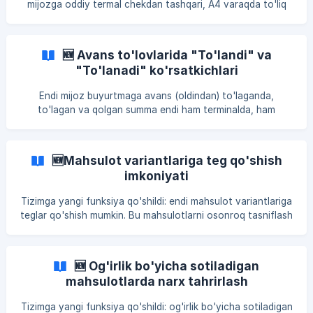
mijozga oddiy termal chekdan tashqari, A4 varaqda to'liq
hisob-faktura (invoice) ham chop etish mumkin.
🔄** Qanday ishlaydi?** Sozlash ikki joyda amalga
oshiriladi: Back Officeda hisob-fakturaning ko'rinishi
🆕 Avans to'lovlarida "To'landi" va
sozlanadi, Terminalda esa qaysi printer hisob-faktura chop
"To'lanadi" ko'rsatkichlari
etishi tanlanadi. 🖥️ Back Office — Hisob-faktura ko'rinishi
Sozlamalar → Cheklar bo'limiga yangi yorliq qo'shildi: Hisob-
Endi mijoz buyurtmaga avans (oldindan) to'laganda,
faktura konstruktori. Mavjud Chek konstruktori bil
to'lagan va qolgan summa endi ham terminalda, ham
chekda aniq ko'rinadi. Bu summalarni qo'lda hisoblashga
hojat qolmaydi. 🔄 Qanday ishlaydi? Konstruktorga ikkita
yangi blok qo'shildi: To'landi va To'lanadi. Mijoz buyurtmaga
🆕Mahsulot variantlariga teg qo'shish
avans to'laganda, bu bloklar ham terminalda, ham chekda
imkoniyati
ko'rinadi. 🖥️ Terminal To'landi va To'lanadi bloklar
Tizimga yangi funksiya qo'shildi: endi mahsulot variantlariga
teglar qo'shish mumkin. Bu mahsulotlarni osonroq tasniflash
va topishga yordam beradi. 🔄 Qanday ishlaydi? Mahsulot
yaratish va tahrirlash ekranlarida har bir variant uchun
Teglar deb nomlanuvchi ko'p tanlovli maydon qo'shildi, bu
🆕 Og'irlik bo'yicha sotiladigan
yerdan mavjud teglarni tanlash mumkin. Mahsulot
mahsulotlarda narx tahrirlash
tahrirlanayotganda, variantlarga oldindan tayinlangan
teglar avtomatik yuklanadi va ko'rsatiladi. Tanlangan teglar
Tizimga yangi funksiya qo'shildi: og'irlik bo'yicha sotiladigan