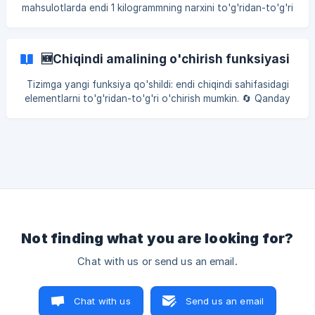
variantning tafsilotlar
mahsulotlarda endi 1 kilogrammning narxini to'g'ridan-to'g'ri
tahrirlash mumkin. 🔄 Qanday ishlaydi? Chek tahrirlash
modalida yangi "Vazn bo'yicha / Narxi bo'yicha"
almashtiruvchi qo'shildi. ⚖️ Ilgari qanday edi Og'irlik bo'yicha
🆕Chiqindi amalining o'chirish funksiyasi
sotiladigan mahsulot narxi faqat jami summa sifatida
o'zgartirilar edi. 1 kg narxini o'
Tizimga yangi funksiya qo'shildi: endi chiqindi sahifasidagi
elementlarni to'g'ridan-to'g'ri o'chirish mumkin. 🔄 Qanday
ishlaydi? Chiqindi sahifasidagi elementlar ustiga o'ng tugma
bosilganda ochiladigan menyuga O'chirish tanlovi qo'shildi.
O'chirish tanloviga bosilganda amalni tasdiqlash uchun
oyna ochiladi. || Bu funksiya ham Terminal, ham Back Office
orqali yaratilgan chiqindi hu
Not finding what you are looking for?
Chat with us or send us an email.
Chat with us
Send us an email