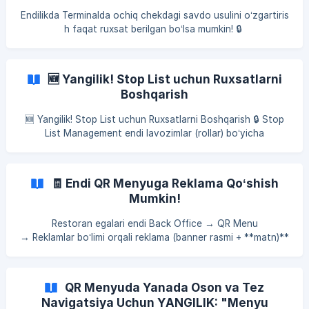
Xodimlarga qarab o‘sish yoki kamayish tartibida saralash mu
Endilikda Terminalda ochiq chekdagi savdo usulini o‘zgartiris
mkin. 🧮 Hisoblash usuli: O‘rtacha chek sum
h faqat ruxsat berilgan bo‘lsa mumkin! 🔒
Bu yangilik savdo jarayonida nazorat va xavfsizlikni kuchay
tiradi. ✨ Nima o‘zgardi:
Avval har bir foydalanuvchi chek ochgandan so‘ng savdo u
🆕 Yangilik! Stop List uchun Ruxsatlarni
sulini cheklovsiz o‘zgartira olardi.
Boshqarish
Endi bu amal faqat quyidagi ruxsat berilganda amalga oshiril
adi: Back Office
🆕 Yangilik! Stop List uchun Ruxsatlarni Boshqarish 🔒 Stop
→ Xodimlar → Rollar → Yaratish & Tahrirlash →
List Management endi lavozimlar (rollar) bo‘yicha
Chek boshqaruvi → Savdo *
boshqariladi. 👀 Terminalda Stop Listni barcha xodimlar ko‘ra
oladi. ✏️ Ammo qo‘shish, tahrirlash va o‘chirish amallari
faqat ruxsatga ega xodimlar tomonidan bajariladi. ⚙️ Bu
🧾 Endi QR Menyuga Reklama Qo‘shish
yangilik quyidagilarni ta’minlaydi: Yanada xavfsiz boshqaruv
Mumkin!
Vakolatlarni to‘g‘ri taqsimlash Xato o‘zgarishlarning oldini
olish 📲 Eslatma: Bu funksiyadan foydalanish uchun terminal
Restoran egalari endi Back Office → QR Menu
versiyasin
→ Reklamlar bo‘limi orqali reklama (banner rasmi + **matn)**
yaratishlari mumkin! 🎉
Mijoz menyuni ochganda, reklama popup tarzida chiqadi.
🔑 Asosiy afzalliklar:
QR Menyuda Yanada Oson va Tez
Chegirmalar, aksiyalar va maxsus menyularni bevosita QR m
Navigatsiya Uchun YANGILIK: "Menyu
enyuda targ‘ib qilish imkoniyati