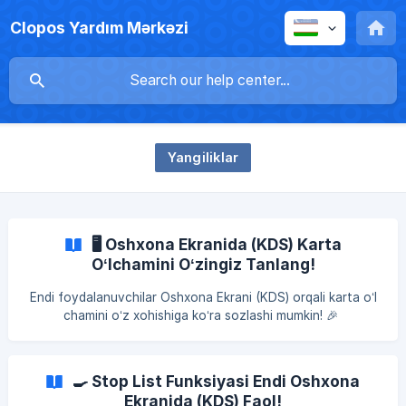
Clopos Yardım Mərkəzi
Yangiliklar
🖥️ Oshxona Ekranida (KDS) Karta
O‘lchamini O‘zingiz Tanlang!
Endi foydalanuvchilar Oshxona Ekrani (KDS) orqali karta o‘l
chamini o‘z xohishiga ko‘ra sozlashi mumkin! 🎉
Avval buyurtma kartalari faqat katta o‘lchamda ko‘rsatilardi.
Endi esa KDS → Sozlamalar bo‘limida ikkita variant mavjud:
Kichik Katta
🍳 Stop List Funksiyasi Endi Oshxona
Foydalanuvchi “Kichik” variantini yoqganda, karta o‘lchamla
Ekranida (KDS) Faol!