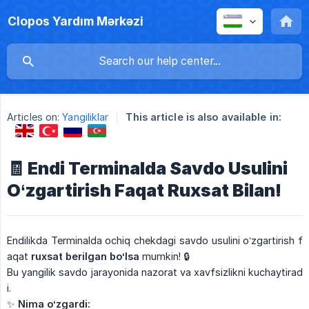
Clopos Yardım Mərkəzi
Articles on:
Yangiliklar
This article is also available in:
🧾 Endi Terminalda Savdo Usulini
O‘zgartirish Faqat Ruxsat Bilan!
Endilikda Terminalda ochiq chekdagi savdo usulini o‘zgartirish f
aqat
ruxsat
berilgan
bo‘lsa
mumkin! 🔒
Bu yangilik savdo jarayonida nazorat va xavfsizlikni kuchaytirad
i.
✨
Nima
o‘zgardi: