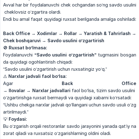
Avval har bir foydalanuvchi chek ochgandan so‘ng savdo usulini
cheklovsiz o‘zgartira olardi.
Endi bu amal faqat quyidagi ruxsat berilganda amalga oshiriladi:
Back Office →
Xodimlar
→
Rollar
→
Yaratish
&
Tahrirlash
→ 
Chek
boshqaruvi
→
Savdo
usulini
o‘zgartirish
🚫
Ruxsat
bo‘lmasa:
Foydalanuvchi
“Savdo
usulini
o‘zgartirish”
tugmasini bosgan
da quyidagi ogohlantirish chiqadi:
“Savdo usulini o‘zgartirish uchun ruxsatingiz yo‘q.”
⚠️
Narxlar
jadvali
faol
bo‘lsa:
Agar
Back Office 
→
Ilovalar
→
Narxlar
jadvallari
faol bo‘lsa, tizim savdo usulini
o‘zgartirishga ruxsat bermaydi va quyidagi xabarni ko‘rsatadi:
“Ushbu chekga narxlar jadvali qo‘llangani uchun savdo usuli o‘zg
artirilmaydi.”
💡
Foydasi:
Bu o‘zgarish orqali restoranlar savdo jarayonini yanada qat’iy na
zorat qiladi va ruxsatsiz o‘zgarishlarning oldini oladi.