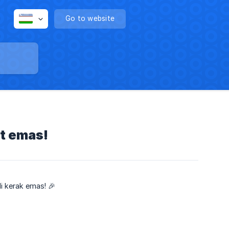
Go to website
rt emas!
di kerak emas! 🎉