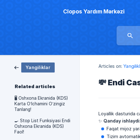
Clopos Yardım Mərkəzi
Articles on:
Yangilik
Yangiliklar
💸 Endi Ca
Related articles
🖥️ Oshxona Ekranida (KDS)
Karta O‘lchamini O‘zingiz
Tanlang!
Loyallik dasturida 
🍳 Stop List Funksiyasi Endi
✨
Qanday
ishlaydi
Oshxona Ekranida (KDS)
Faqat mijoz yar
Faol!
Tizim avtomatik