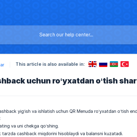
This article is also available in:
lar
shback uchun ro‘yxatdan o‘tish sha
cashback yig‘ish va ishlatish uchun QR Menuda ro‘yxatdan o‘tish en
:
ating va uni chekga qo‘shing.
 tarzda cashback miqdorini hisoblaydi va balansni kuzatadi.