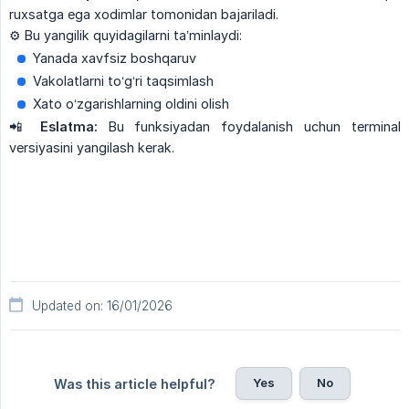
ruxsatga ega xodimlar tomonidan bajariladi.
⚙️ Bu yangilik quyidagilarni ta’minlaydi:
Yanada xavfsiz boshqaruv
Vakolatlarni to‘g‘ri taqsimlash
Xato o‘zgarishlarning oldini olish
📲
Eslatma:
Bu funksiyadan foydalanish uchun terminal
versiyasini yangilash kerak.
Updated on: 16/01/2026
Yes
No
Was this article helpful?