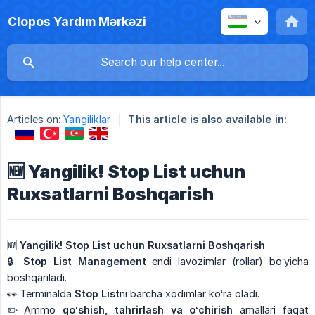
Clopos Yardım Mərkəzi
Articles on:
Yangiliklar
This article is also available in:
🆕 Yangilik! Stop List uchun
Ruxsatlarni Boshqarish
🆕
Yangilik! Stop List uchun Ruxsatlarni Boshqarish
🔒
Stop List Management
endi lavozimlar (rollar) bo‘yicha
boshqariladi.
👀 Terminalda
Stop List
ni barcha xodimlar ko‘ra oladi.
✏️ Ammo
qo‘shish, tahrirlash va o‘chirish
amallari faqat