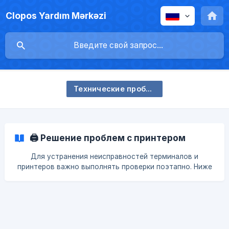
Clopos Yardım Mərkəzi
Технические проблемы и их решения
🖨️ Решение проблем с принтером
Для устранения неисправностей терминалов и
принтеров важно выполнять проверки поэтапно. Ниже
приведены простые инструкции с пояснениями для
случаев ошибок LAN/USB-принтера, e-кассы, интернета
и роутера. 🌐 Проверка интернета и LAN Убедитесь в
наличии интернета 🌎 Проверьте, работает ли интернет
в целом (на других устройствах). Проверьте LAN-
кабель и индикаторы 💡 Зелёный индикатор должен