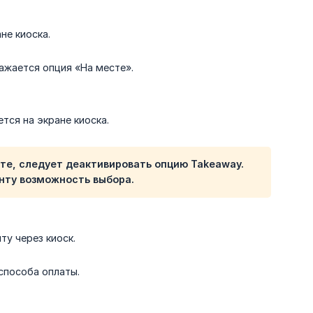
не киоска.
ажается опция «На месте».
тся на экране киоска.
те, следует деактивировать опцию Takeaway.
нту возможность выбора.
ту через киоск.
способа оплаты.