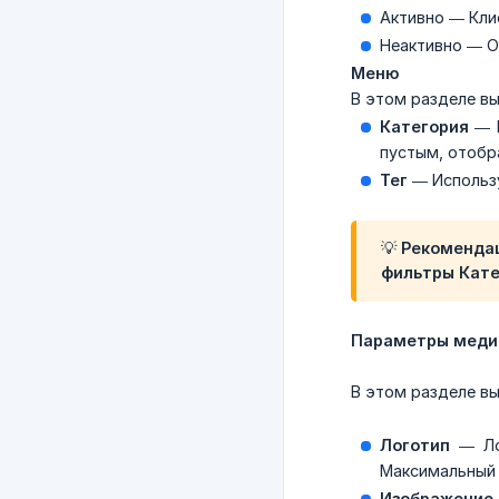
Активно — Кли
Неактивно — Оп
Меню
В этом разделе вы
Категория
— Е
пустым, отобр
Тег
— Использу
💡 Рекомендац
фильтры Кате
Параметры меди
В этом разделе вы
Логотип
— Лог
Максимальный 
Изображение