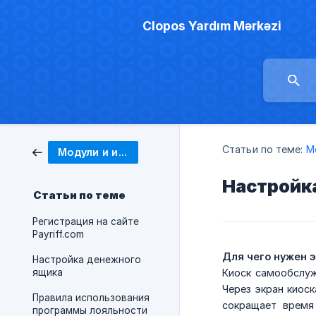
Clopos Yardım Mərkəzi
Статьи по теме:
М
Модули и интеграции
Настройк
Статьи по теме
Регистрация на сайте
Payriff.com
Для чего нужен 
Настройка денежного
ящика
Киоск самообслуж
Через экран киоск
Правила использования
сокращает время
программы лояльности