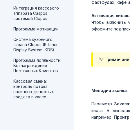
фастфудах, кафе 
Интеграция кассового
аппарата Caspos
Активация киоск
системой Clopos
Чтобы включить м
оформите подписку
Программа мотивации
Система кухонного
экрана Clopos (Kitchen
Display System, KDS)
💡 Примечани
Программа лояльности:
Вознаграждение
Постоянных Клиентов.
Кассовая смена:
контроль потока
Мелодия звонка
наличных денежных
средств в кассе.
Параметр
Заказа
киоск. В выпад
например,
Проигр