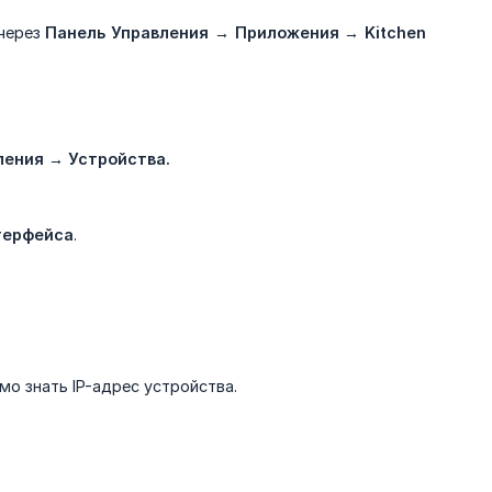
через
Панель Управления → Приложения → Kitchen 
ления → Устройства.
терфейса
.
о знать IP-адрес устройства.