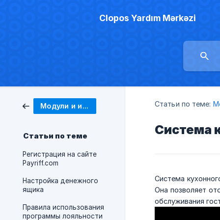
Clopos Yardım Mərkəzi
Статьи по теме:
М
Модули и интеграции
Система к
Статьи по теме
Регистрация на сайте
Payriff.com
Система кухонного
Настройка денежного
ящика
Она позволяет от
обслуживания гост
Правила использования
программы лояльности