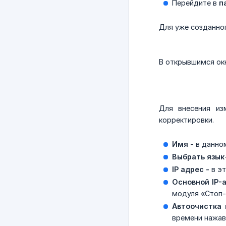
Перейдите в
п
Для уже созданног
В открывшимся ок
Для внесения из
корректировки.
Имя
- в данно
Выбрать язык
IP адрес -
в эт
Основной IP-
модуля «Стоп-
Автоочистка 
времени нажав