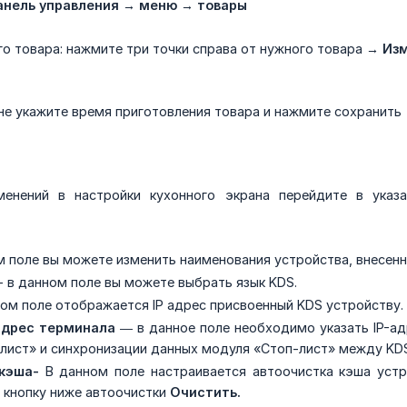
анель управления → меню → товары
о товара: нажмите три точки справа от нужного товара
→
Из
не укажите время приготовления товара и нажмите сохранить
менений в настройки кухонного экрана перейдите в ука
м поле вы можете изменить наименования устройства, внесен
- в данном поле вы можете выбрать язык KDS.
ом поле отображается IP адрес присвоенный KDS устройству.
адрес терминала
— в данное поле необходимо указать IP-ад
лист» и синхронизации данных модуля «Стоп-лист» между KD
кэша-
В данном поле настраивается автоочистка кэша устр
 кнопку ниже автоочистки
Очистить.