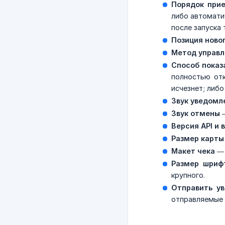
Порядок прие
либо автомати
после запуска 
Позиция новог
Метод управл
Способ показ
полностью отк
исчезнет; либо
Звук уведомл
Звук отмены
—
Версия API и
Размер карты
Макет чека
— 
Размер шриф
крупного.
Отправить у
отправляемые 