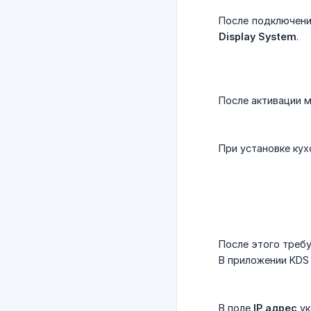
После подключен
Display System
.
После активации 
При установке ку
После этого требу
В приложении KDS 
В поле
IP адрес
ук