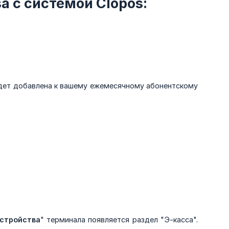
a с системой Clopos:
удет добавлена к вашему ежемесячному абонентскому
стройства
" терминала появляется раздел "Э-касса".