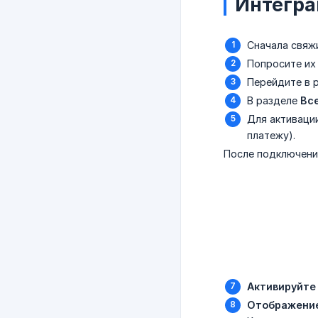
Интегра
Сначала свяж
Попросите их
Перейдите в 
В разделе
Вс
Для активаци
платежу).
После подключени
Активируйте 
Отображение