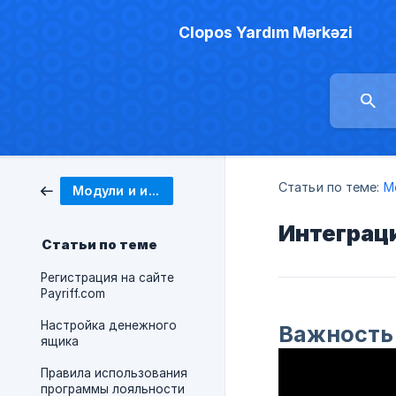
Clopos Yardım Mərkəzi
Статьи по теме:
М
Модули и интеграции
Интеграци
Статьи по теме
Регистрация на сайте
Payriff.com
Настройка денежного
Важность 
ящика
Правила использования
программы лояльности