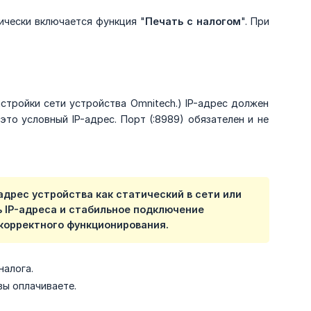
ически включается функция "
Печать с налогом
". При
астройки сети устройства Omnitech.) IP-адрес должен
— это условный IP-адрес. Порт (:8989) обязателен и не
дрес устройства как статический в сети или
ь IP-адреса и стабильное подключение
 корректного функционирования.
налога.
вы оплачиваете.