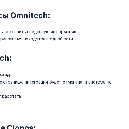
сы Omnitech:
обы сохранить введённую информацию.
приложения находятся в одной сети.
ch:
Вход
.
е страницу, интеграция будет отменена, и система не
 работать.
е Clopos: