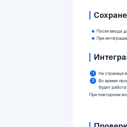
Сохране
После ввода д
При интеграци
Интегра
На странице 
Во время проц
будет работа
При повторном вх
Проверк