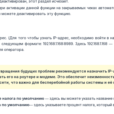
деактивирован, этот раздел исчезает.
при активации данной функции на закрываемых чеках автомат
 можете деактивировать эту функцию.
рес. (Для того чтобы узнать IP-адрес, необходимо войти в н
 следующем формате: 192.168.1.168:8989. Здесь 192.168.1.168 
ля оператора.
твращения будущих проблем рекомендуется назначить IP-а
ать его на роутере и модеме. Это обеспечит неизменност
 сети, что важно для бесперебойной работы системы и её
 налога по умолчанию
— здесь вы можете указать название 
а по умолчанию
— здесь указываете процент налога, который 