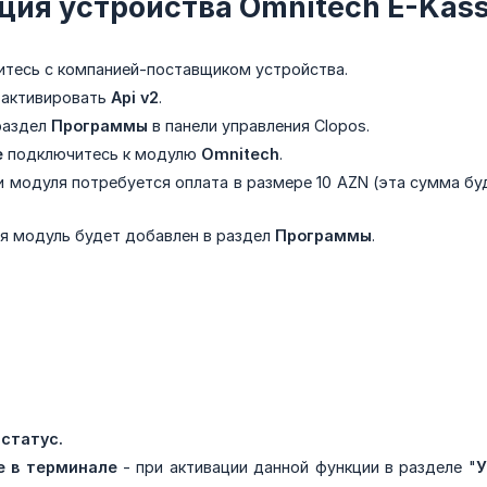
ция устройства Omnitech E-Kass
итесь с компанией-поставщиком устройства.
 активировать
Api v2
.
раздел
Программы
в панели управления Clopos.
е
подключитесь к модулю
Omnitech
.
и модуля потребуется оплата в размере 10 AZN (эта сумма б
я модуль будет добавлен в раздел
Программы
.
статус.
 в терминале
- при активации данной функции в разделе "
У