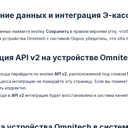
ние данных и интеграция Э-кас
анных нажмите кнопку
Сохранить
в правом верхнем углу, чт
и устройства Omnitech с системой Clopos убедитесь, что оба 
ция API v2 на устройстве Omnite
входа перейдите по кнопке
API v2
, расположенной под словом
есса интеграции не покидайте эту страницу. Если вы покинет
ть корректно.
оде в
API v2
интеграция будет восстановлена и система начнёт
а устройства Omnitech в систем