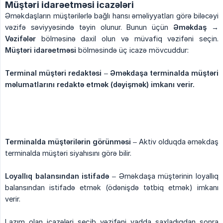
Müştəri idarəetməsi icazələri
Əməkdaşların müştərilərlə bağlı hansı əməliyyatları görə biləcəyi
vəzifə səviyyəsində təyin olunur. Bunun üçün
Əməkdaş → 
Vəzifələr
bölməsinə daxil olun və müvafiq vəzifəni seçin.
Müştəri idarəetməsi
bölməsində üç icazə mövcuddur:
Terminal müştəri redaktəsi
–
Əməkdaşa terminalda müştəri 
məlumatlarını redaktə etmək (dəyişmək) imkanı verir.
Terminalda müştərilərin görünməsi
– Aktiv olduqda əməkdaş
terminalda müştəri siyahısını görə bilir.
Loyallıq balansından istifadə
– Əməkdaşa müştərinin loyallıq
balansından istifadə etmək (ödənişdə tətbiq etmək) imkanı
verir.
Lazım olan icazələri seçib vəzifəni yadda saxladıqdan sonra