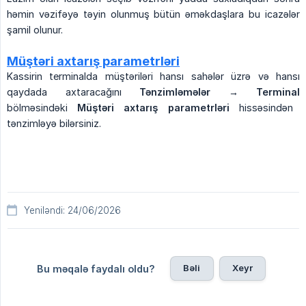
həmin vəzifəyə təyin olunmuş bütün əməkdaşlara bu icazələr
şamil olunur.
Müştəri axtarış parametrləri
Kassirin terminalda müştəriləri hansı sahələr üzrə və hansı
qaydada axtaracağını
Tənzimləmələr → Terminal
bölməsindəki
Müştəri axtarış parametrləri
hissəsindən
tənzimləyə bilərsiniz.
Yeniləndi: 24/06/2026
Bəli
Xeyr
Bu məqalə faydalı oldu?