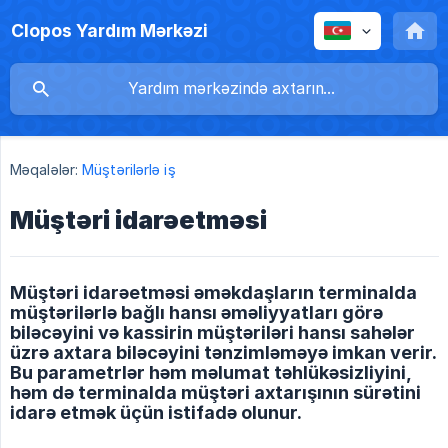
Clopos Yardım Mərkəzi
Məqalələr:
Müştərilərlə iş
Müştəri idarəetməsi
Müştəri idarəetməsi əməkdaşların terminalda
müştərilərlə bağlı hansı əməliyyatları görə
biləcəyini və kassirin müştəriləri hansı sahələr
üzrə axtara biləcəyini tənzimləməyə imkan verir.
Bu parametrlər həm məlumat təhlükəsizliyini,
həm də terminalda müştəri axtarışının sürətini
idarə etmək üçün istifadə olunur.