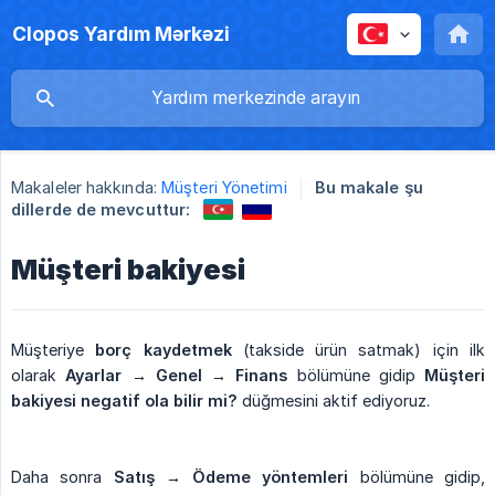
Clopos Yardım Mərkəzi
Makaleler hakkında:
Müşteri Yönetimi
Bu makale şu
dillerde de mevcuttur:
Müşteri bakiyesi
Müşteriye
borç kaydetmek
(takside ürün satmak) için ilk
olarak
Ayarlar → Genel → Finans
bölümüne gidip
Müşteri 
bakiyesi negatif ola bilir mi?
düğmesini aktif ediyoruz.
Daha sonra
Satış → Ödeme yöntemleri
bölümüne gidip,