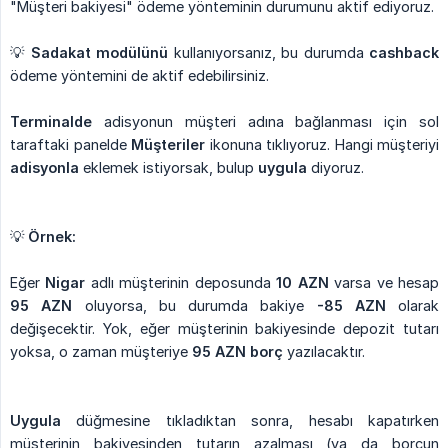
"Müşteri bakiyesi" ödeme yönteminin durumunu aktif ediyoruz.
💡
Sadakat modülünü
kullanıyorsanız, bu durumda
cashback
ödeme yöntemini de aktif edebilirsiniz.
Terminalde
adisyonun müşteri adına bağlanması için sol
taraftaki panelde
Müşteriler
ikonuna tıklıyoruz. Hangi müşteriyi
adisyonla
eklemek istiyorsak, bulup
uygula
diyoruz.
💡
Örnek:
Eğer
Nigar
adlı müşterinin deposunda
10 AZN
varsa ve hesap
95 AZN
oluyorsa, bu durumda bakiye
-85 AZN
olarak
değişecektir. Yok, eğer müşterinin bakiyesinde depozit tutarı
yoksa, o zaman müşteriye
95 AZN borç
yazılacaktır.
Uygula
düğmesine tıkladıktan sonra, hesabı kapatırken
müşterinin bakiyesinden tutarın azalması (ya da borcun