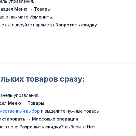
ель управления.
раздел
Меню → Товары
.
ар и нажмите
Изменить
.
не активируйте параметр
Запретить скидку
.
льких товаров сразу:
анель управления.
здел
Меню → Товары
.
жественный выбор
и выделите нужные товары.
актировать → Массовые операции
.
не в поле
Разрешить скидку?
выберите
Нет
.