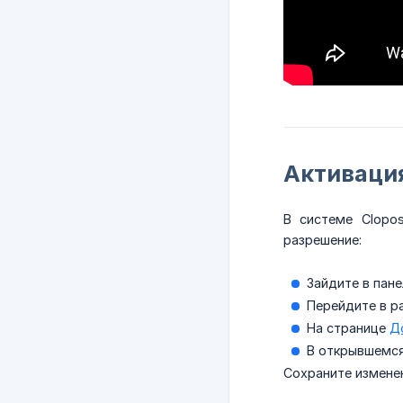
Активация
В системе Clopo
разрешение:
Зайдите в пане
Перейдите в р
На странице
Д
В открывшемся
Сохраните измене