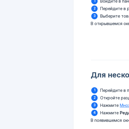
Войдите в пан
Перейдите в 
Выберите тов
В открывшемся ок
Для неско
Перейдите в п
Откройте ра
Нажмите
Мно
Нажмите
Ред
В появившемся ок