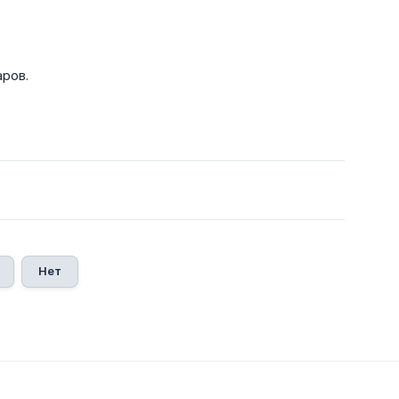
аров.
Нет