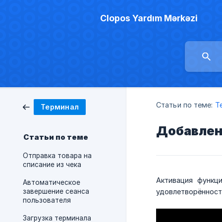
Clopos Yardım Mərkəzi
Статьи по теме:
Т
Терминал
Добавлени
Статьи по теме
Отправка товара на
списание из чека
Активация функц
Автоматическое
завершение сеанса
удовлетворённост
пользователя
Загрузка терминала