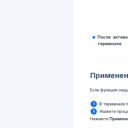
После актива
терминале.
Применен
Если функция скид
В терминале п
Укажите проц
Нажмите
Примен