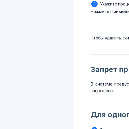
Укажите проце
Нажмите
Примен
Чтобы удалить ски
Запрет п
В системе предус
запрещены.
Для одног