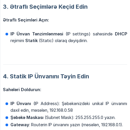
3. Ətraflı Seçimlərə Keçid Edin
Ətraflı Seçimləri Açın:
IP Ünvan Tənzimlənməsi
(IP settings) sahəsində
DHCP
rejimini
Statik
(Static) olaraq dəyişdirin.
4. Statik IP Ünvanını Təyin Edin
Sahələri Doldurun:
IP Ünvanı
(IP Address): Şəbəkənizdəki unikal IP ünvanını
daxil edin, məsələn, 192.168.0.58
Şəbəkə Maskası
(Subnet Mask): 255.255.255.0 yazın.
Gateway
: Routerin IP ünvanını yazın (məsələn, 192.168.0.1).