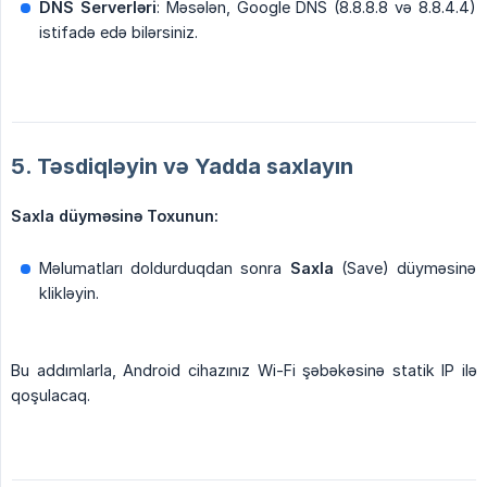
DNS Serverləri
: Məsələn, Google DNS (8.8.8.8 və 8.8.4.4)
istifadə edə bilərsiniz.
5. Təsdiqləyin və Yadda saxlayın
Saxla düyməsinə Toxunun:
Məlumatları doldurduqdan sonra
Saxla
(Save) düyməsinə
klikləyin.
Bu addımlarla, Android cihazınız Wi-Fi şəbəkəsinə statik IP ilə
qoşulacaq.