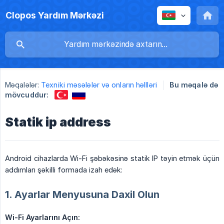
Clopos Yardım Mərkəzi
Məqalələr:
Texniki məsələlər və onların həllləri
Bu məqalə də
mövcuddur:
Statik ip address
Android cihazlarda Wi-Fi şəbəkəsinə statik IP təyin etmək üçün
addımları şəkilli formada izah edək:
1. Ayarlar Menyusuna Daxil Olun
Wi-Fi Ayarlarını Açın: