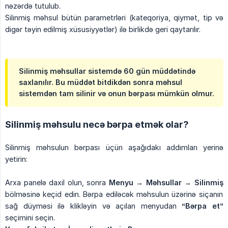
nəzərdə tutulub.
Silinmiş məhsul bütün parametrləri (kateqoriya, qiymət, tip və
digər təyin edilmiş xüsusiyyətlər) ilə birlikdə geri qaytarılır.
Silinmiş məhsullar sistemdə 60 gün müddətində
saxlanılır. Bu müddət bitdikdən sonra məhsul
sistemdən tam silinir və onun bərpası mümkün olmur.
Silinmiş məhsulu necə bərpa etmək olar?
Silinmiş məhsulun bərpası üçün aşağıdakı addımları yerinə
yetirin:
Arxa panelə daxil olun, sonra
Menyu → Məhsullar → Silinmiş
bölməsinə keçid edin. Bərpa ediləcək məhsulun üzərinə siçanın
sağ düyməsi ilə klikləyin və açılan menyudan
“Bərpa et”
seçimini seçin.