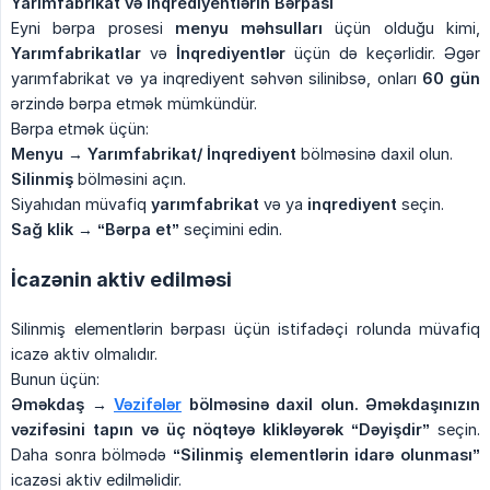
Yarımfabrikat və İnqrediyentlərin Bərpası
Eyni bərpa prosesi
menyu məhsulları
üçün olduğu kimi,
Yarımfabrikatlar
və
İnqrediyentlər
üçün də keçərlidir. Əgər
yarımfabrikat və ya inqrediyent səhvən silinibsə, onları
60 gün
ərzində bərpa etmək mümkündür.
Bərpa etmək üçün:
Menyu → Yarımfabrikat/ İnqrediyent
bölməsinə daxil olun.
Silinmiş
bölməsini açın.
Siyahıdan müvafiq
yarımfabrikat
və ya
inqrediyent
seçin.
Sağ klik
→
“Bərpa et”
seçimini edin.
İcazənin aktiv edilməsi
Silinmiş elementlərin bərpası üçün istifadəçi rolunda müvafiq
icazə aktiv olmalıdır.
Bunun üçün:
Əməkdaş → 
Vəzifələr
 bölməsinə daxil olun. Əməkdaşınızın 
vəzifəsini tapın və üç nöqtəyə klikləyərək “Dəyişdir”
seçin.
Daha sonra bölmədə
“Silinmiş elementlərin idarə olunması”
icazəsi aktiv edilməlidir.