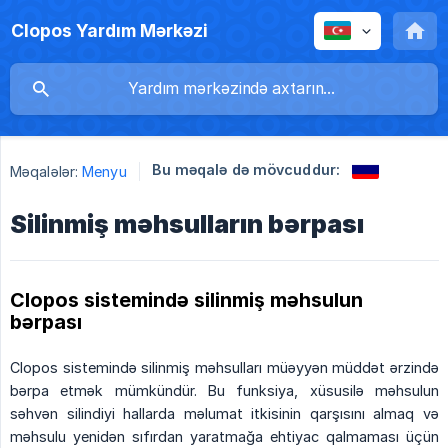
Clopos Yardım Mərkəzi
Bu məqalə də mövcuddur:
Məqalələr:
Menyu
Silinmiş məhsulların bərpası
Clopos sistemində silinmiş məhsulun
bərpası
Clopos sistemində silinmiş məhsulları müəyyən müddət ərzində
bərpa etmək mümkündür. Bu funksiya, xüsusilə məhsulun
səhvən silindiyi hallarda məlumat itkisinin qarşısını almaq və
məhsulu yenidən sıfırdan yaratmağa ehtiyac qalmaması üçün