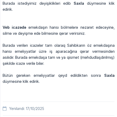
Burada istədiyimiz dəyişiklikləri edib
Saxla
düyməsinə klik
edirik.
Veb icazədə
əməkdaşın hansı bölmələrə nəzarət edəcəyinə,
silmə və dəyişmə edə bilməsinə qərar verirsiniz.
Burada verilən icazələr tam olaraq Sahibkarın öz əməkdaşına
hansı əməliyyatlar üzrə iş aparacağına qərar verməsindən
asılıdır. Burada əməkdaşa tam və ya qismət (məhdudlaşdırılmış)
şəkildə icazə verilə bilər.
Bütün gərəkən əməliyyatlar qeyd edildiktən sonra
Saxla
düyməsinə klik edirik.
Yeniləndi: 17/10/2025