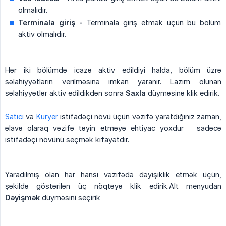
olmalıdır.
Terminala giriş -
Terminala giriş etmək üçün bu bölüm
aktiv olmalıdır.
Hər iki bölümdə icazə aktiv edildiyi halda, bölüm üzrə
səlahiyyətlərin verilməsinə imkan yaranır. Lazım olunan
səlahiyyətlər aktiv edildikdən sonra
Saxla
düyməsinə klik edirik.
Satıcı
və
Kuryer
istifadəçi növü üçün vəzifə yaratdığınız zaman,
əlavə olaraq vəzifə təyin etməyə ehtiyac yoxdur – sadəcə
istifadəçi növünü seçmək kifayətdir.
Yaradılmış olan hər hansı vəzifədə dəyişiklik etmək üçün,
şəkildə göstərilən üç nöqtəyə klik edirik.Alt menyudan
Dəyişmək
düyməsini seçirik