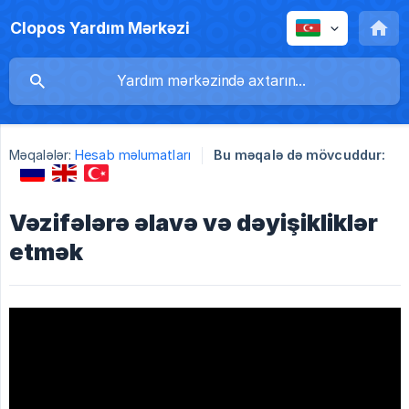
Clopos Yardım Mərkəzi
Məqalələr:
Hesab məlumatları
Bu məqalə də mövcuddur:
Vəzifələrə əlavə və dəyişikliklər
etmək