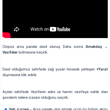
Clopos arxa panelə daxil oluruq. Daha sonra
Əməkdaş → 
Vəzifələr
bölməsinə keçirik.
Daxil olduğumuz səhifədə sağ yuxarı hissədə yerləşən
+Yarat
düyməsinə klik edirik.
Açılan səhifədə Vəzifənin adını və həmin vəzifəyə sahib olan
şəxslərin nələrə icazəsi olduğunu seçirik.
Veb icazəsi -
Arxa panelə giriş etmək üçün bu bölüm aktiv