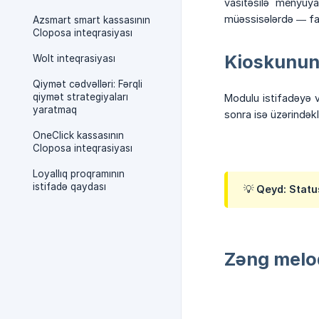
vasitəsilə menyuya
müəssisələrdə — fas
Azsmart smart kassasının
Cloposa inteqrasiyası
Kioskunun 
Wolt inteqrasiyası
Qiymət cədvəlləri: Fərqli
qiymət strategiyaları
Modulu istifadəyə
yaratmaq
sonra isə üzərindək
OneClick kassasının
Cloposa inteqrasiyası
Loyallıq proqramının
istifadə qaydası
💡 Qeyd: Statu
Zəng melo