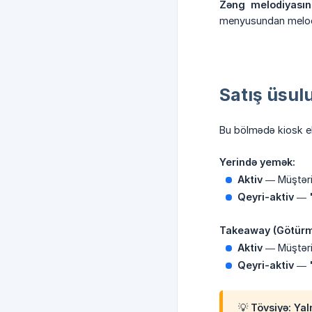
Zəng melodiyasını
menyusundan melodi
Satış üsul
Bu bölmədə kiosk ekr
Yerində yemək:
Aktiv
— Müştəril
Qeyri-aktiv
—
Takeaway (Götürm
Aktiv
— Müştəril
Qeyri-aktiv
—
💡 Tövsiyə: Ya