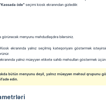
"Kassada ödə"
seçimi kiosk ekranından gizlədilir.
 görünəcək menyunu məhdudlaşdıra bilərsiniz.
iosk ekranında yalnız seçilmiş kateqoriyanı göstərmək istəyirsi
rünür.
kranında yalnız müəyyən etiketə sahib məhsulları göstərmək üçün i
skda bütün menyunu deyil, yalnız müəyyən məhsul qrupunu gös
tifadə edin.
metrləri