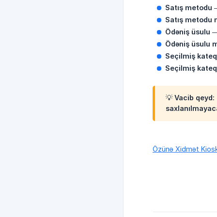
Satış metodu
—
Satış metodu 
Ödəniş üsulu
— 
Ödəniş üsulu 
Seçilmiş kateq
Seçilmiş kateq
💡
Vacib qeyd:
saxlanılmayaca
Özünə Xidmət Kiosk