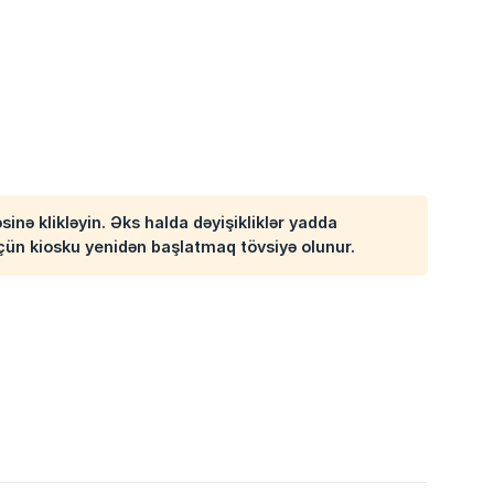
nə klikləyin. Əks halda dəyişikliklər yadda
çün kiosku yenidən başlatmaq tövsiyə olunur.