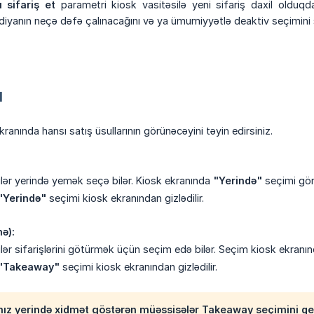
 sifariş et
parametri kiosk vasitəsilə yeni sifariş daxil oldu
yanın neçə dəfə çalınacağını və ya ümumiyyətlə deaktiv seçimini 
u
anında hansı satış üsullarının görünəcəyini təyin edirsiniz.
ər yerində yemək seçə bilər. Kiosk ekranında
"Yerində"
seçimi gör
"Yerində"
seçimi kiosk ekranından gizlədilir.
ə):
ər sifarişlərini götürmək üçün seçim edə bilər. Seçim kiosk ekranın
"Takeaway"
seçimi kiosk ekranından gizlədilir.
lnız yerində xidmət göstərən müəssisələr Takeaway seçimini qeyr