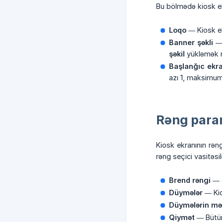
Bu bölmədə kiosk ekr
Loqo
— Kiosk ek
Banner şəkli
— 
şəkil
yükləmək 
Başlanğıc ekran
azı 1, maksimu
Rəng param
Kiosk ekranının rən
rəng seçici vasitə
Brend rəngi
— Ə
Düymələr
— Kio
Düymələrin mə
Qiymət
— Bütün