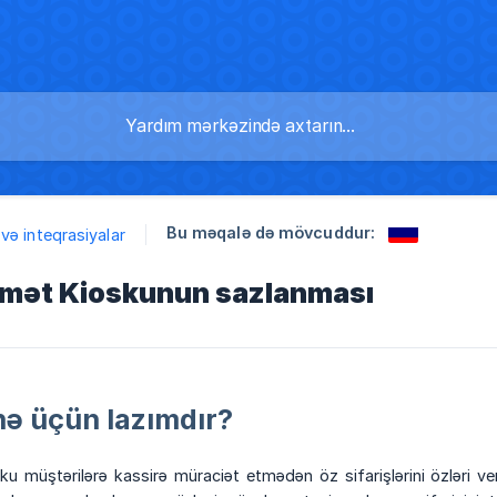
Bu məqalə də mövcuddur:
və inteqrasiyalar
mət Kioskunun sazlanması
ə üçün lazımdır?
u müştərilərə kassirə müraciət etmədən öz sifarişlərini özləri v