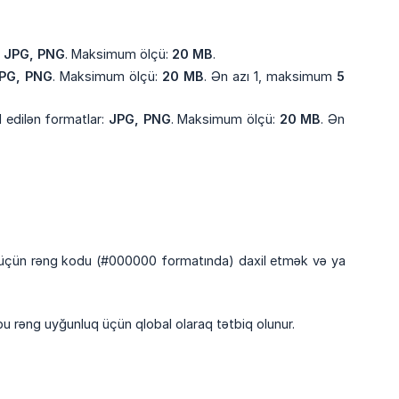
 JPG, PNG
. Maksimum ölçü:
20 MB
.
PG, PNG
. Maksimum ölçü:
20 MB
. Ən azı 1, maksimum
5 
l edilən formatlar:
JPG, PNG
. Maksimum ölçü:
20 MB
. Ən
hə üçün rəng kodu (#000000 formatında) daxil etmək və ya
u rəng uyğunluq üçün qlobal olaraq tətbiq olunur.