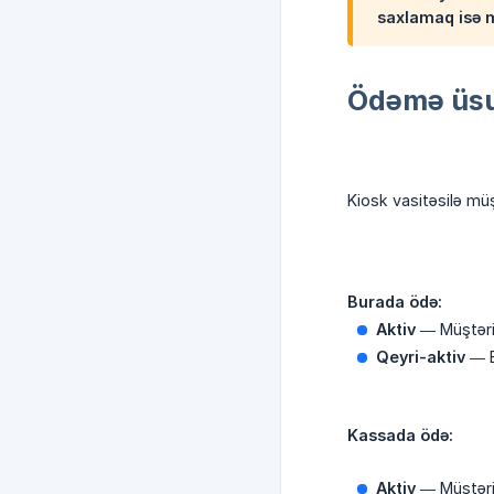
saxlamaq isə m
Ödəmə üsu
Kiosk vasitəsilə mü
Burada ödə:
Aktiv
— Müştəril
Qeyri-aktiv
— B
Kassada ödə:
Aktiv
— Müştəril