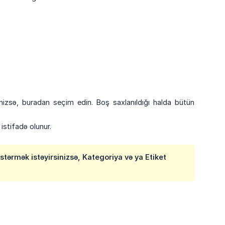
nizsə, buradan seçim edin. Boş saxlanıldığı halda bütün
stifadə olunur.
tərmək istəyirsinizsə,
Kategoriya
və ya
Etiket