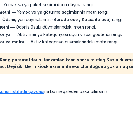
 Yemək və ya paket seçimi üçün düymə rəngi.
mətni
— Yemək və ya götürmə seçimlərinin mətn rəngi.
Ödəniş yeri düymələrinin (
Burada ödə / Kassada ödə
) rəngi.
mətni
— Ödəniş üsulu düymələrindəki mətn rəngi.
oriya
— Aktiv menyu kateqoriyası üçün vizual göstərici rəngi.
oriya mətni
— Aktiv kateqoriya düymələrindəki mətn rəngi.
Rəng parametrlərini tənzimlədikdən sonra mütləq
Saxla
düyməsi
q. Dəyişikliklərin kiosk ekranında əks olunduğunu yoxlamaq ü
unun istifadə qaydası
na bu məqalədən baxa bilərsiniz.