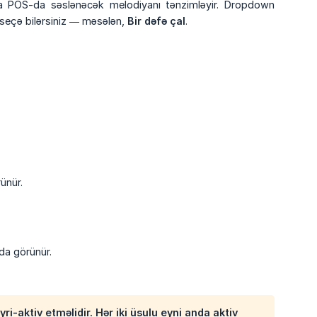
qda POS-da səslənəcək melodiyanı tənzimləyir. Dropdown
seçə bilərsiniz — məsələn,
Bir dəfə çal
.
ünür.
da görünür.
i-aktiv etməlidir. Hər iki üsulu eyni anda aktiv