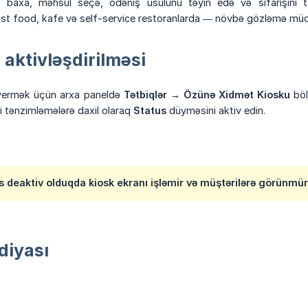
 baxa, məhsul seçə, ödəniş üsulunu təyin edə və sifarişini ta
t food, kafe və self-service restoranlarda — növbə gözləmə müddəti
aktivləşdirilməsi
 vermək üçün arxa paneldə
Tətbiqlər → Özünə Xidmət Kiosku
böl
li tənzimləmələrə daxil olaraq
Status
düyməsini aktiv edin.
s deaktiv olduqda kiosk ekranı işləmir və müştərilərə görünmür
diyası