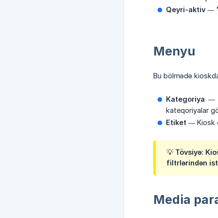
Qeyri-aktiv
—
Menyu
Bu bölmədə kioskda
Kategoriya
— K
kateqoriyalar gö
Etiket
— Kiosk e
💡
Tövsiyə:
Kio
filtrlərindən is
Media para