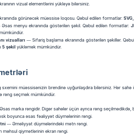
anının vizual elementlərini yükləyə bilərsiniz.
ranında görünəcək müəssisə loqosu. Qəbul edilən formatlar:
SVG,
Əsas menyu ekranında göstərilən şəkil. Qəbul edilən formatlar:
J
mümkündür.
ı vizualları
— Sifariş başlama ekranında göstərilən şəkillər. Qəbu
m
5 şəkil
yükləmək mümkündür.
etrləri
g sxemini müəssisənizin brendinə uyğunlaşdıra bilərsiniz. Hər sa
silə rəng seçmək mümkündür.
sas marka rəngidir. Digər sahələr üçün ayrıca rəng seçilmədikdə, b
sk boyunca əsas fəaliyyət düymələrinin rəngi.
tni
— Əməliyyat düymələrindəki mətn rəngi.
 məhsul qiymətlərinin ekran rəngi.