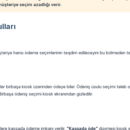
üştəriyə seçim azadlığı verir.
lları
ştəriyə hansı ödəmə seçimlərinin təqdim ediləcəyini bu bölmədən tən
ər birbaşa kiosk üzərindən ödəyə bilər. Ödəniş üsulu seçimi tələb o
irbaşa ödəniş seçimi kiosk ekranından gizlədilir.
ərə kassada ödəmə imkanı verilir.
"Kassada ödə"
düyməsi kiosk e