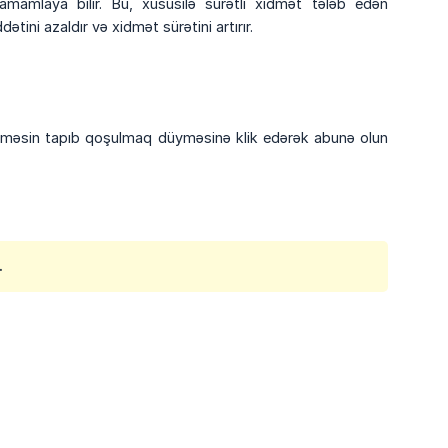
mamlaya bilir. Bu, xüsusilə sürətli xidmət tələb edən
ni azaldır və xidmət sürətini artırır.
məsin tapıb qoşulmaq düyməsinə klik edərək abunə olun
.