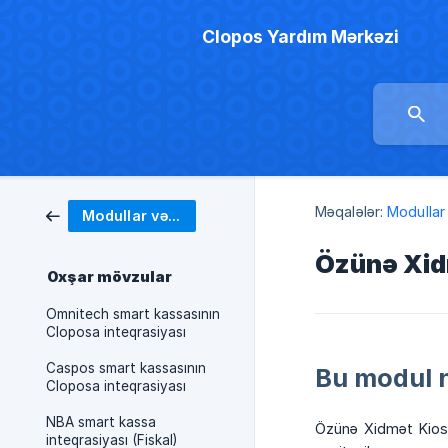
Clopos Yardım Mərkəzi
Məqalələr:
Modullar 
Modullar və inteqrasiyalar
Özünə Xid
Oxşar mövzular
Omnitech smart kassasının
Cloposa inteqrasiyası
Caspos smart kassasının
Bu modul n
Cloposa inteqrasiyası
NBA smart kassa
Özünə Xidmət Kiosk
inteqrasiyası (Fiskal)