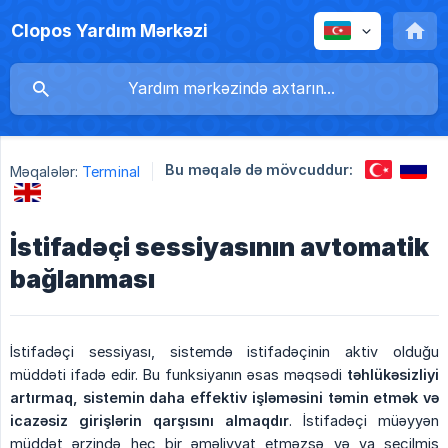
Clopos Yardım Mərkəzi
Bu məqalə də mövcuddur:
Məqalələr:
Terminal
İstifadəçi sessiyasının avtomatik
bağlanması
İstifadəçi sessiyası, sistemdə istifadəçinin aktiv olduğu
müddəti ifadə edir. Bu funksiyanın əsas məqsədi
təhlükəsizliyi 
artırmaq, sistemin daha effektiv işləməsini təmin etmək və 
icazəsiz girişlərin qarşısını almaqdır
. İstifadəçi müəyyən
müddət ərzində heç bir əməliyyat etməzsə və ya seçilmiş