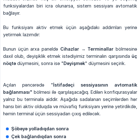
funksiyalardan biri icra olunarsa, sistem sessiyanı avtomatik
bağlayır.
Bu funksiyanı aktiv etmək üçün aşağıdakı addımları yerinə
yetirmək lazımdır:
Bunun üçün arxa paneldə
Cihazlar → Terminallar
bölməsinə
daxil olub, dəyişiklik etmək istədiyimiz terminalın qarşısında
üç 
nöqtə
düyməsini, sonra isə "
Dəyişmək
" düyməsini seçirik.
Açılan pəncərədə "
İstifadəçi sessiyasının avtomatik 
bağlanması"
bölməsi ilə qarşılaşacağıq. Edilən konfiqurasyalar
yalnız bu terminala aiddir. Aşağıda sadalanan seçimlərdən hər
hansı biri aktiv olduqda və müvafiq funksiyanı yerinə yetirdikdə,
həmin terminal üçün sessiyadan çıxış ediləcək.
Şöbəyə yolladıqdan sonra
Çek bağlandıqdan sonra