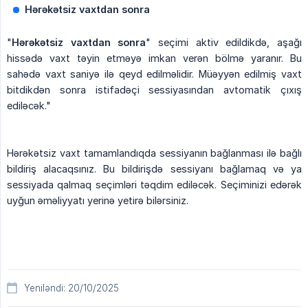
Hərəkətsiz vaxtdan sonra
"
Hərəkətsiz vaxtdan sonra
" seçimi aktiv edildikdə, aşağı
hissədə vaxt təyin etməyə imkan verən bölmə yaranır. Bu
sahədə vaxt saniyə ilə qeyd edilməlidir. Müəyyən edilmiş vaxt
bitdikdən sonra istifadəçi sessiyasından avtomatik çıxış
ediləcək."
Hərəkətsiz vaxt tamamlandıqda sessiyanın bağlanması ilə bağlı
bildiriş alacaqsınız. Bu bildirişdə sessiyanı bağlamaq və ya
sessiyada qalmaq seçimləri təqdim ediləcək. Seçiminizi edərək
uyğun əməliyyatı yerinə yetirə bilərsiniz.
Yeniləndi: 20/10/2025