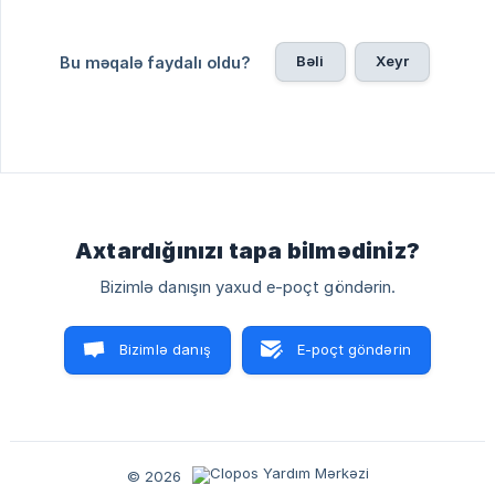
Bəli
Xeyr
Bu məqalə faydalı oldu?
Axtardığınızı tapa bilmədiniz?
Bizimlə danışın yaxud e-poçt göndərin.
Bizimlə danış
E-poçt göndərin
© 2026