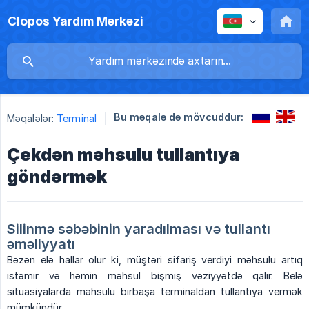
Clopos Yardım Mərkəzi
Bu məqalə də mövcuddur:
Məqalələr:
Terminal
Çekdən məhsulu tullantıya
göndərmək
Silinmə səbəbinin yaradılması və tullantı 
əməliyyatı
Bəzən elə hallar olur ki, müştəri sifariş verdiyi məhsulu artıq
istəmir və həmin məhsul bişmiş vəziyyətdə qalır. Belə
situasiyalarda məhsulu birbaşa terminaldan tullantıya vermək
mümkündür.