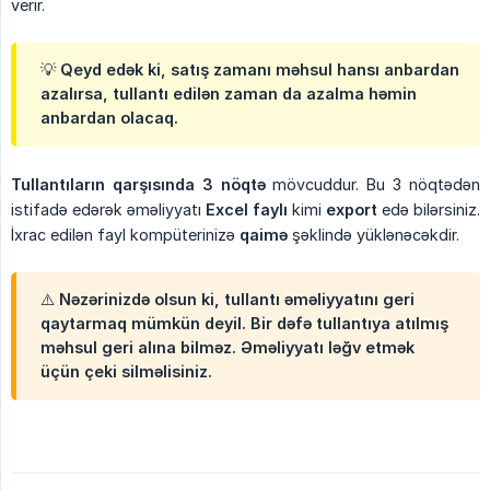
verir.
💡 Qeyd edək ki, satış zamanı məhsul hansı anbardan
azalırsa, tullantı edilən zaman da azalma həmin
anbardan olacaq.
Tullantıların qarşısında 3 nöqtə
mövcuddur. Bu 3 nöqtədən
istifadə edərək əməliyyatı
Excel faylı
kimi
export
edə bilərsiniz.
İxrac edilən fayl kompüterinizə
qaimə
şəklində yüklənəcəkdir.
⚠️ Nəzərinizdə olsun ki, tullantı əməliyyatını geri
qaytarmaq mümkün deyil. Bir dəfə tullantıya atılmış
məhsul geri alına bilməz. Əməliyyatı ləğv etmək
üçün çeki silməlisiniz.