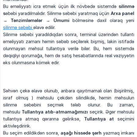
Bu əməliyyatı icra etmək üçün ilk növbədə sistemdə
silinmə 
s
əbəbi yaradılmalıdır. Silinmə səbəbi yaratmaq üçün
Arxa panel 
→ Tənzimləmələr → Ümumi
bölməsinə daxil olaraq yeni
silinmə səbəbi
əlavə edilir.
Silinmə səbəbi yaradıldıqdan sonra, terminal üzərindən tullantı
əməliyyatı zamanı həmin səbəb seçilərək bişmiş, lakin istifadə
olunmayan məhsul tullantıya verilə bilər. Bu, həm sistemdə
dəqiqliyi qorumağa, həm də satış hesabatlarında real vəziyyətin
əks olunmasına kömək edir.
Səhvən çekə əlavə olunub, anbara qayıtmamalı olan (bişirilmiş,
israf olmuş ) məhsulu çekdən silindikdə, həmin məhsulun
silinmə səbəbini seçmək tələb olunur. Bu zaman,
məhsulu
Tullantıya atıb-atmamağımızı
seçirik. Əgər məhsulu
tullantıya atmaq qərarına gəliriksə,
Tullantıya at
seçimini
aktivləşdiririk.
Bu seçim edildikdən sonra,
aşağı hissədə şərh
yazmaq imkanı