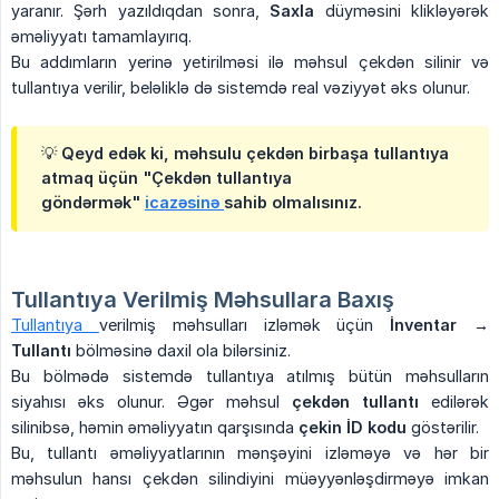
yaranır. Şərh yazıldıqdan sonra,
Saxla
düyməsini klikləyərək
əməliyyatı tamamlayırıq.
Bu addımların yerinə yetirilməsi ilə məhsul çekdən silinir və
tullantıya verilir, beləliklə də sistemdə real vəziyyət əks olunur.
💡 Qeyd edək ki, məhsulu çekdən birbaşa tullantıya
atmaq üçün "Çekdən tullantıya
göndərmək"
icazəsinə
sahib olmalısınız.
Tullantıya Verilmiş Məhsullara Baxış
Tullantıya
verilmiş məhsulları izləmək üçün
İnventar → 
Tullantı
bölməsinə daxil ola bilərsiniz.
Bu bölmədə sistemdə tullantıya atılmış bütün məhsulların
siyahısı əks olunur. Əgər məhsul
çekdən tullantı
edilərək
silinibsə, həmin əməliyyatın qarşısında
çekin İD kodu
göstərilir.
Bu, tullantı əməliyyatlarının mənşəyini izləməyə və hər bir
məhsulun hansı çekdən silindiyini müəyyənləşdirməyə imkan