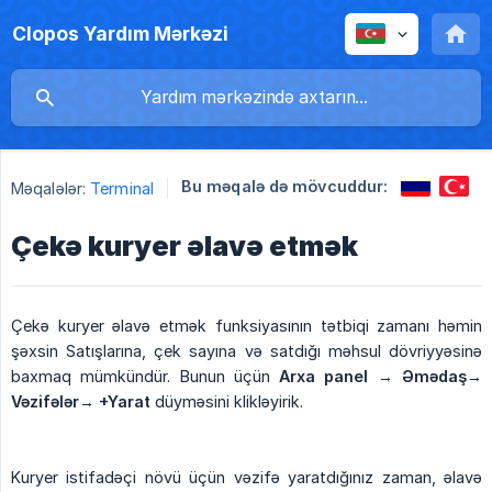
Clopos Yardım Mərkəzi
Bu məqalə də mövcuddur:
Məqalələr:
Terminal
Çekə kuryer əlavə etmək
Çekə kuryer əlavə etmək funksiyasının tətbiqi zamanı həmin
şəxsin Satışlarına, çek sayına və satdığı məhsul dövriyyəsinə
baxmaq mümkündür. Bunun üçün
Arxa panel → Əmədaş→ 
Vəzifələr→ +Yarat
düyməsini klikləyirik.
Kuryer istifadəçi növü üçün vəzifə yaratdığınız zaman, əlavə