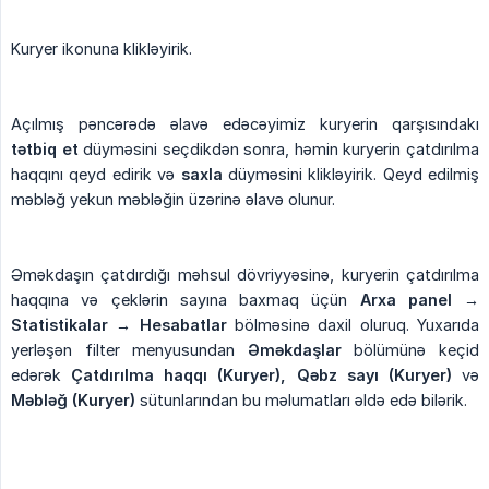
Kuryer ikonuna klikləyirik.
Açılmış pəncərədə əlavə edəcəyimiz kuryerin qarşısındakı
tətbiq et
düyməsini seçdikdən sonra, həmin kuryerin çatdırılma
haqqını qeyd edirik və
saxla
düyməsini klikləyirik. Qeyd edilmiş
məbləğ yekun məbləğin üzərinə əlavə olunur.
Əməkdaşın çatdırdığı məhsul dövriyyəsinə, kuryerin çatdırılma
haqqına və çeklərin sayına baxmaq üçün
Arxa panel → 
Statistikalar → Hesabatlar
bölməsinə daxil oluruq. Yuxarıda
yerləşən filter menyusundan
Əməkdaşlar
bölümünə keçid
edərək
Çatdırılma haqqı (Kuryer), Qəbz sayı (Kuryer)
və
Məbləğ (Kuryer)
sütunlarından bu məlumatları əldə edə bilərik.