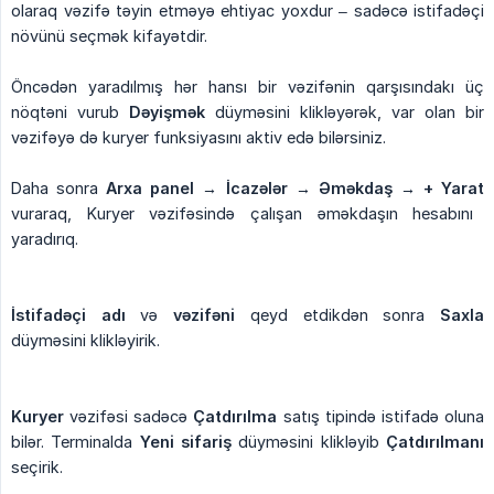
olaraq vəzifə təyin etməyə ehtiyac yoxdur – sadəcə istifadəçi
növünü seçmək kifayətdir.
Öncədən yaradılmış hər hansı bir vəzifənin qarşısındakı üç
nöqtəni vurub
Dəyişmək
düyməsini klikləyərək, var olan bir
vəzifəyə də kuryer funksiyasını aktiv edə bilərsiniz.
Daha sonra
Arxa panel → İcazələr → Əməkdaş → + Yarat
vuraraq, Kuryer vəzifəsində çalışan əməkdaşın hesabını
yaradırıq.
İstifadəçi adı
və
vəzifəni
qeyd etdikdən sonra
Saxla
düyməsini klikləyirik.
Kuryer
vəzifəsi sadəcə
Çatdırılma
satış tipində istifadə oluna
bilər. Terminalda
Yeni sifariş
düyməsini klikləyib
Çatdırılmanı
seçirik.