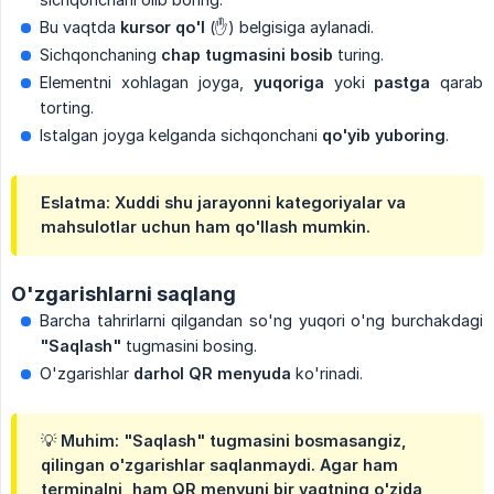
Bu vaqtda
kursor qo'l
(✋) belgisiga aylanadi.
Sichqonchaning
chap tugmasini bosib
turing.
Elementni xohlagan joyga,
yuqoriga
yoki
pastga
qarab
torting.
Istalgan joyga kelganda sichqonchani
qo'yib yuboring
.
Eslatma: Xuddi shu jarayonni kategoriyalar va
mahsulotlar uchun ham qo'llash mumkin.
O'zgarishlarni saqlang
Barcha tahrirlarni qilgandan so'ng yuqori o'ng burchakdagi
"Saqlash"
tugmasini bosing.
O'zgarishlar
darhol QR menyuda
ko'rinadi.
💡 Muhim: "Saqlash" tugmasini bosmasangiz,
qilingan o'zgarishlar saqlanmaydi. Agar ham
terminalni, ham QR menyuni bir vaqtning o'zida