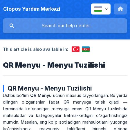
Clopos Yardım Mərkəzi
This article is also available in:
QR Menyu - Menyu Tuzilishi
QR Menyu - Menyu Tuzilishi
Ushbu bo'lim
QR Menyu
uchun maxsus tayyorlangan. Bu yerda
qilingan o'zgarishlar faqat QR menyuga ta'sir qiladi —
terminalda ko'rinadigan menyuga emas. QR Menyu tuzilishida
mahsulotlar va kategoriyalar ketma-ketligini o'zgartirishingiz
mumkin. Masalan, eng ko'p sotiladigan mahsulotlarni yuqoriga
ko'chirishingiz, mavsumiy takliflarni birinchi o'ringa