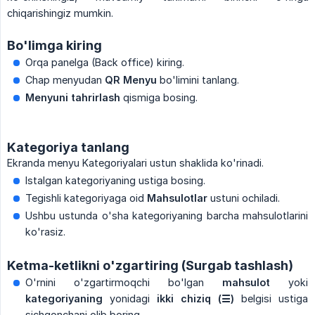
chiqarishingiz mumkin.
Bo'limga kiring
Orqa panelga (Back office) kiring.
Chap menyudan
QR Menyu
bo'limini tanlang.
Menyuni tahrirlash
qismiga bosing.
Kategoriya tanlang
Ekranda menyu Kategoriyalari ustun shaklida ko'rinadi.
Istalgan kategoriyaning ustiga bosing.
Tegishli kategoriyaga oid
Mahsulotlar
ustuni ochiladi.
Ushbu ustunda o'sha kategoriyaning barcha mahsulotlarini
ko'rasiz.
Ketma-ketlikni o'zgartiring (Surgab tashlash)
O'rnini o'zgartirmoqchi bo'lgan
mahsulot
yoki
kategoriyaning
yonidagi
ikki chiziq (☰)
belgisi ustiga
sichqonchani olib boring.