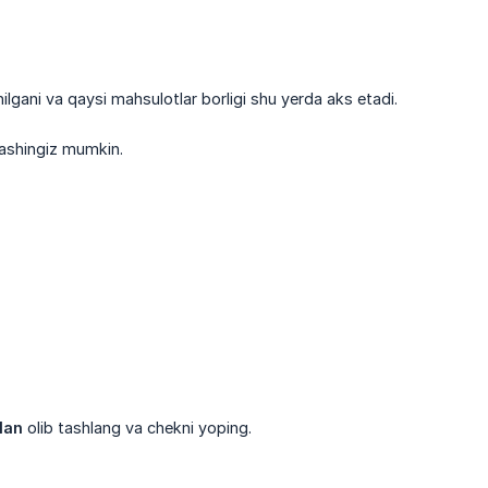
lgani va qaysi mahsulotlar borligi shu yerda aks etadi.
lashingiz mumkin.
lan
olib tashlang va chekni yoping.