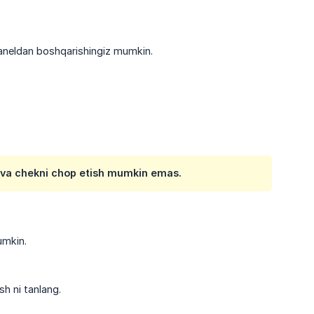
paneldan boshqarishingiz mumkin.
h va chekni chop etish mumkin emas.
umkin.
h ni tanlang.