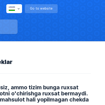
Go to website
eklar
asiz, ammo tizim bunga ruxsat
otni o'chirishga ruxsat bermaydi.
 mahsulot hali yopilmagan chekda