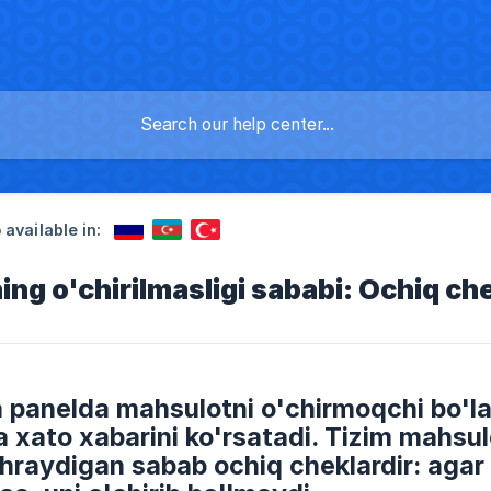
 available in:
ng o'chirilmasligi sababi: Ochiq ch
 panelda mahsulotni o'chirmoqchi bo'l
 xato xabarini ko'rsatadi. Tizim mahsul
hraydigan sabab ochiq cheklardir: agar