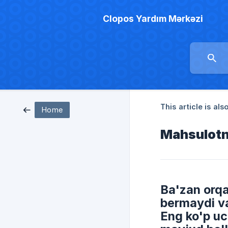
Clopos Yardım Mərkəzi
This article is also
Home
Mahsulotni
Ba'zan orqa
bermaydi va
Eng ko'p uc