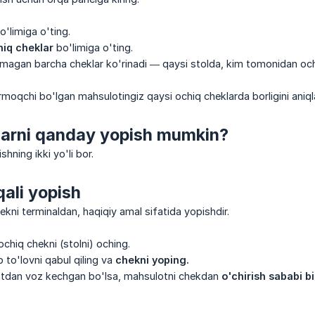
o'limiga o'ting.
iq cheklar
bo'limiga o'ting.
lmagan barcha cheklar ko'rinadi — qaysi stolda, kim tomonidan ochi
irmoqchi bo'lgan mahsulotingiz qaysi ochiq cheklarda borligini aniq
larni qanday yopish mumkin?
hning ikki yo'li bor.
qali yopish
hekni terminaldan, haqiqiy amal sifatida yopishdir.
ochiq chekni (stolni) oching.
 to'lovni qabul qiling va
chekni yoping.
tdan voz kechgan bo'lsa, mahsulotni chekdan
o'chirish sababi bi