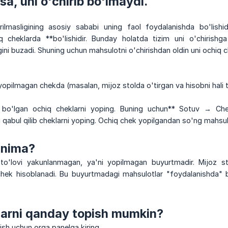
sa, uni o'chirib bo'lmaydi.
rilmasligining asosiy sababi uning faol foydalanishda bo'lish
 cheklarda **bo'lishidir. Bunday holatda tizim uni o'chirishga
igini buzadi. Shuning uchun mahsulotni o'chirishdan oldin uni ochiq 
yopilmagan chekda (masalan, mijoz stolda o'tirgan va hisobni hali 
 bo'lgan ochiq cheklarni yoping. Buning uchun** Sotuv → Chek
i qabul qilib cheklarni yoping. Ochiq chek yopilgandan so'ng mahsul
 nima?
to'lovi yakunlanmagan, ya'ni yopilmagan buyurtmadir. Mijoz st
hek hisoblanadi. Bu buyurtmadagi mahsulotlar "foydalanishda" bo
larni qanday topish mumkin?
ish uchun orqa panelga kiring.