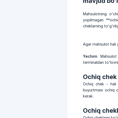
mavjud bo'l
Mahsulotning o'chi
yopilmagan **ochiq
cheklarning to'g'ril
Agar mahsulot hali 
Yechim
: Mahsulot
terminaldan to'lovn
Ochiq chek
Ochiq chek - hali 
buyurtmasi ochiq c
kerak.
Ochiq chek
Ochiq cheklarni ko'r