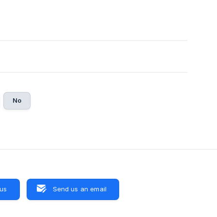
No
 us
Send us an email