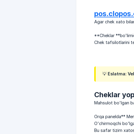
pos.clopos
Agar chek xato bila
**Cheklar **bo'limi
Chek tafsilotlarini 
💡 Eslatma: Ve
Cheklar yop
Mahsulot bo'lgan ba
Orqa panelda** Men
O'chirmoqchi bo'lga
Bu safar tizim xatos