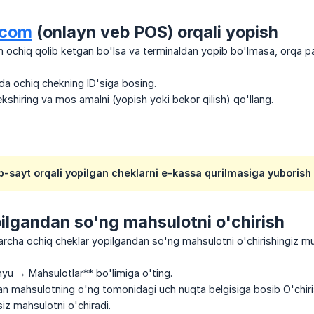
.com
(onlayn veb POS) orqali yopish
n ochiq qolib ketgan bo'lsa va terminaldan yopib bo'lmasa, orqa 
da ochiq chekning ID'siga bosing.
tekshiring va mos amalni (yopish yoki bekor qilish) qo'llang.
b-sayt orqali yopilgan cheklarni e-kassa qurilmasiga yuboris
ilgandan so'ng mahsulotni o'chirish
rcha ochiq cheklar yopilgandan so'ng mahsulotni o'chirishingiz m
yu → Mahsulotlar** bo'limiga o'ting.
n mahsulotning o'ng tomonidagi uch nuqta belgisiga bosib O'chiris
iz mahsulotni o'chiradi.