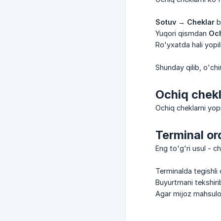
Sotuv → Cheklar
b
Yuqori qismdan
Och
Ro'yxatda hali yopi
Shunday qilib, o'ch
Ochiq chek
Ochiq cheklarni yopis
Terminal or
Eng to'g'ri usul - c
Terminalda tegishli 
Buyurtmani tekshirib
Agar mijoz mahsulo