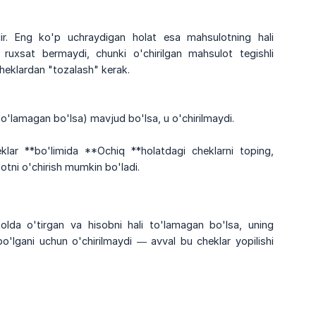
idir. Eng ko'p uchraydigan holat esa mahsulotning hali
 ruxsat bermaydi, chunki o'chirilgan mahsulot tegishli
cheklardan "tozalash" kerak.
to'lamagan bo'lsa) mavjud bo'lsa, u o'chirilmaydi.
lar **bo'limida **Ochiq **holatdagi cheklarni toping,
otni o'chirish mumkin bo'ladi.
olda o'tirgan va hisobni hali to'lamagan bo'lsa, uning
'lgani uchun o'chirilmaydi — avval bu cheklar yopilishi