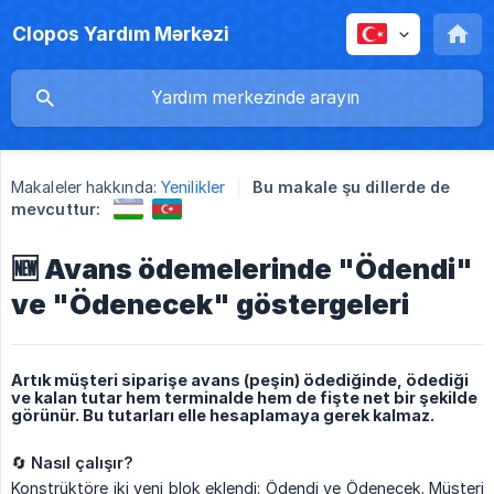
Clopos Yardım Mərkəzi
Makaleler hakkında:
Yenilikler
Bu makale şu dillerde de
mevcuttur:
🆕 Avans ödemelerinde "Ödendi"
ve "Ödenecek" göstergeleri
Artık müşteri siparişe avans (peşin) ödediğinde, ödediği
ve kalan tutar hem terminalde hem de fişte net bir şekilde
görünür. Bu tutarları elle hesaplamaya gerek kalmaz.
🔄
Nasıl çalışır?
Konstrüktöre iki yeni blok eklendi: Ödendi ve Ödenecek. Müşteri