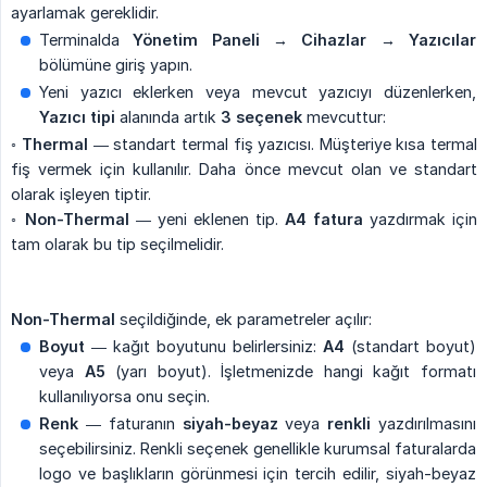
ayarlamak gereklidir.
Terminalda
Yönetim Paneli → Cihazlar → Yazıcılar
bölümüne giriş yapın.
Yeni yazıcı eklerken veya mevcut yazıcıyı düzenlerken,
Yazıcı tipi
alanında artık
3 seçenek
mevcuttur:
◦
Thermal
— standart termal fiş yazıcısı. Müşteriye kısa termal
fiş vermek için kullanılır. Daha önce mevcut olan ve standart
olarak işleyen tiptir.
◦
Non-Thermal
— yeni eklenen tip.
A4 fatura
yazdırmak için
tam olarak bu tip seçilmelidir.
Non-Thermal
seçildiğinde, ek parametreler açılır:
Boyut
— kağıt boyutunu belirlersiniz:
A4
(standart boyut)
veya
A5
(yarı boyut). İşletmenizde hangi kağıt formatı
kullanılıyorsa onu seçin.
Renk
— faturanın
siyah-beyaz
veya
renkli
yazdırılmasını
seçebilirsiniz. Renkli seçenek genellikle kurumsal faturalarda
logo ve başlıkların görünmesi için tercih edilir, siyah-beyaz