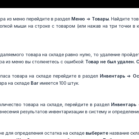
ара из меню перейдите в раздел
Меню
=>
Товары
. Найдите то
нопкой мыши на строке с товаром (или нажав на три точки в
удаляемого товара на складе равно нулю, то удаление пройдет
ра из меню вы столкнетесь с ошибкой:
Товар не был удален.
паса товара на складе перейдите в раздел
Инвентарь
=>
Ос
ара на складе
Bar
имеется 100 штук.
оличество товара на складе, перейдите в раздел
Инвентарь
внесения результатов инвентаризации в систему и определения
не для определения остатка на складе
выберите
название скл