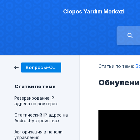
Clopos Yardım Mərkəzi
Статьи по теме:
В
Вопросы-Ответы
Обнуление
Статьи по теме
Резервирование IP-
адреса на роутерах
Статический IP-адрес на
Android-устройствах
Авторизация в панели
управления