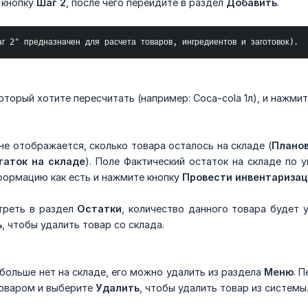
 кнопку
Шаг 2
, после чего перейдите в раздел
Добавить
.
г 2" предназначен для расчета товаров, ингредиентов и заготовок).
оторый хотите пересчитать (например: Coca-cola 1л), и нажми
е отображается, сколько товара осталось на складе (
Планов
таток
на складе
). Поле Фактический остаток на складе по 
формацию как есть и нажмите кнопку
Провести инвентариза
треть в раздел
Остатки
, количество данного товара будет уж
ь
, чтобы удалить товар со склада.
больше нет на складе, его можно удалить из раздела
Меню
. 
товаром и выберите
Удалить
, чтобы удалить товар из системы