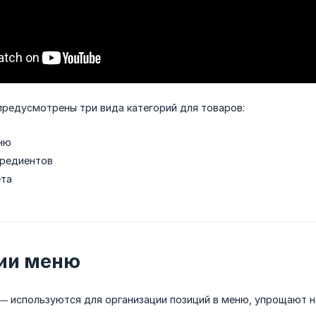
предусмотрены три вида категорий для товаров:
ню
гредиентов
ета
ии меню
— используются для организации позиций в меню, упрощают на