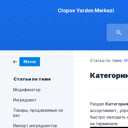
Clopos Yardım Mərkəzi
Статьи по теме:
М
Меню
Категори
Статьи по теме
Модификатор
Ингредиент
Раздел
Категори
Товары, продаваемые на
ассортимент, упр
вес
быстро находить н
на терминале.
Импорт ингредиентов