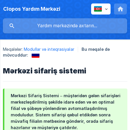
Clopos Yardım Mərkəzi
Məqalələr:
Modullar və inteqrasiyalar
Bu məqalə də
mövcuddur:
Mərkəzi sifariş sistemi
Mərkəzi Sifariş Sistemi – müştəridən gələn sifarişləri
mərkəzləşdirilmiş şəkildə idarə edən və ən optimal
filial və şöbəyə yönləndirən avtomatlaşdırılmış
moduludur. Sistem sifarişi qəbul etdikdən sonra
müvafiq filialın mətbəxinə göndərir, orada sifariş
hazırlanır və müştəriyə çatdırılır.