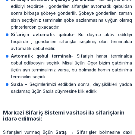
edildiyi təqdirdə , göndərilən sifarişlər avtomatik qəbuldan
sonra birbaşa şöbəyə göndərilir. Şöbəyə göndərilən zaman
sizin seçtiyiniz terminalın şöbə sazlanmasına uyğun olaraq
printerlərdən çıxacaqdır.
Sifarişin avtomatik qəbulu-
Bu düymə aktiv edildiyi
təqdirdə , göndərilən sifarişlər seçilmiş olan terminalda
avtomatik qəbul edilir.
Avtomatik qəbul terminalı-
Sifarişin hansı terminalda
qəbul ediləcəyini seçirik. Misal üçün: Əgər bizim çatdırılma
üçün ayrı terminalımız varsa, bu bölmədə həmin çatdırılma
terminalını seçirik.
Saxla
- Seçimlərimizi etdikdən sonra, dəyişiklikləri yadda
saxlamaq üçün Saxla düyməsinə klik edirik.
Mərkəzi Sifariş Sistemi vasitəsi ilə sifarişlərin
idarə edilməsi:
Sifarişləri vurmaq üçün
Satış → Sifarişlər
bölməsinə daxil