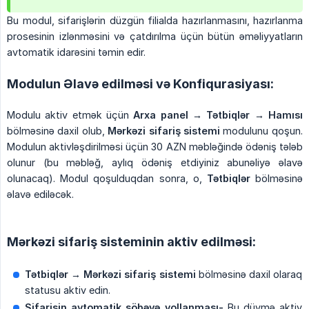
Bu modul, sifarişlərin düzgün filialda hazırlanmasını, hazırlanma
prosesinin izlənməsini və çatdırılma üçün bütün əməliyyatların
avtomatik idarəsini təmin edir.
Modulun Əlavə edilməsi və Konfiqurasiyası:
Modulu aktiv etmək üçün
Arxa panel → Tətbiqlər → Hamısı
bölməsinə daxil olub,
Mərkəzi sifariş sistemi
modulunu qoşun.
Modulun aktivləşdirilməsi üçün 30 AZN məbləğində ödəniş tələb
olunur (bu məbləğ, aylıq ödəniş etdiyiniz abunəliyə əlavə
olunacaq). Modul qoşulduqdan sonra, o,
Tətbiqlər
bölməsinə
əlavə ediləcək.
Mərkəzi sifariş sisteminin aktiv edilməsi:
Tətbiqlər → Mərkəzi sifariş sistemi
bölməsinə daxil olaraq
statusu aktiv edin.
Sifarişin avtomatik şöbəyə yollanması-
Bu düymə aktiv