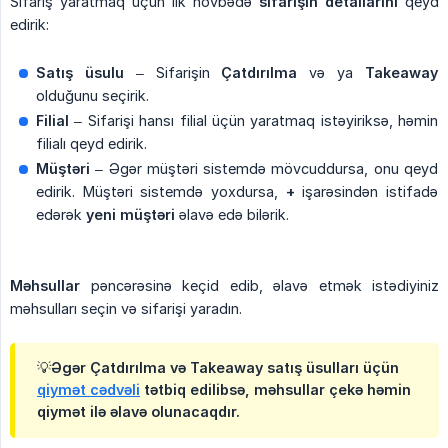
Sifariş yaratmaq üçün ilk növbədə
sifarişin detallarını
qeyd
edirik:
Satış üsulu
– Sifarişin
Çatdırılma
və ya
Takeaway
olduğunu seçirik.
Filial
– Sifarişi hansı filial üçün yaratmaq istəyiriksə, həmin
filialı qeyd edirik.
Müştəri
– Əgər müştəri sistemdə mövcuddursa, onu qeyd
edirik. Müştəri sistemdə yoxdursa,
+
işarəsindən istifadə
edərək
yeni müştəri
əlavə edə bilərik.
Məhsullar
pəncərəsinə keçid edib, əlavə etmək istədiyiniz
məhsulları seçin və sifarişi yaradın.
💡Əgər Çatdırılma və Takeaway satış üsulları üçün
qiymət cədvəli
tətbiq edilibsə, məhsullar çekə həmin
qiymət ilə əlavə olunacaqdır.