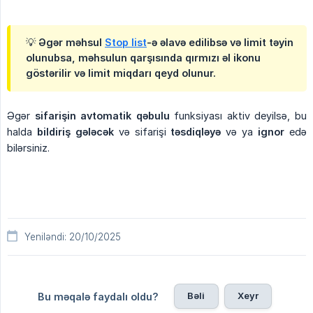
💡 Əgər məhsul
Stop list
-ə əlavə edilibsə və limit təyin
olunubsa, məhsulun qarşısında qırmızı əl ikonu
göstərilir və limit miqdarı qeyd olunur.
Əgər
sifarişin avtomatik qəbulu
funksiyası aktiv deyilsə, bu
halda
bildiriş gələcək
və sifarişi
təsdiqləyə
və ya
ignor
edə
bilərsiniz.
Yeniləndi: 20/10/2025
Bəli
Xeyr
Bu məqalə faydalı oldu?