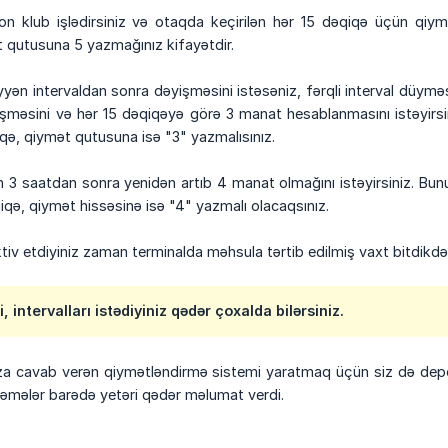
ion klub işlədirsiniz və otaqda keçirilən hər 15 dəqiqə üçün q
 qutusuna 5 yazmağınız kifayətdir.
ən intervaldan sonra dəyişməsini istəsəniz, fərqli interval düyməs
üşməsini və hər 15 dəqiqəyə görə 3 manat hesablanmasını istəyir
ə, qiymət qutusuna isə "3" yazmalısınız.
tin 3 saatdan sonra yenidən artıb 4 manat olmağını istəyirsiniz. Bu
qə, qiymət hissəsinə isə "4" yazmalı olacaqsınız.
tiv etdiyiniz zaman terminalda məhsula tərtib edilmiş vaxt bitdikdə sə
, intervalları istədiyiniz qədər çoxalda bilərsiniz.
ıza cavab verən qiymətləndirmə sistemi yaratmaq üçün siz də depozi
əmələr barədə yetəri qədər məlumat verdi.