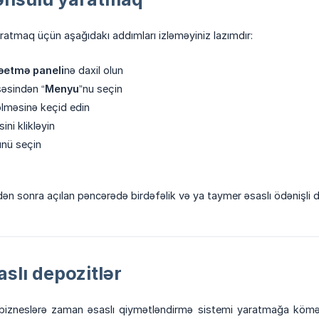
atmaq üçün aşağıdakı addımları izləməyiniz lazımdır:
rəetmə paneli
nə daxil olun
səsindən “
Menyu
”nu seçin
ölməsinə keçid edin
ini klikləyin
ünü seçin
kdən sonra açılan pəncərədə birdəfəlik və ya taymer əsaslı ödənişli 
slı depozitlər
bizneslərə zaman əsaslı qiymətləndirmə sistemi yaratmağa kömək 