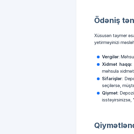
Ödəniş tən
Xüsusən taymer əsas
yetirməyinizi məslə
Vergilər
: Məhsul
Xidmət haqqı
:
məhsula xidmət
Sifarişlər
: Dep
seçilərsə, müştə
Qiymət
: Depozi
isstəyirsinizsə,
Qiymətlən