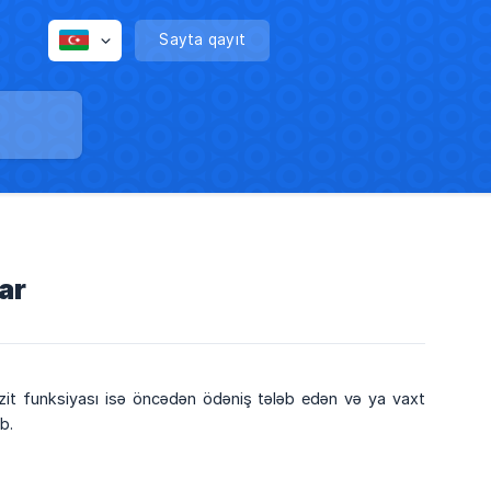
Sayta qayıt
ar
pozit funksiyası isə öncədən ödəniş tələb edən və ya vaxt
b.