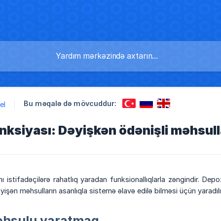
Bu məqalə də mövcuddur:
el
nksiyası: Dəyişkən ödənişli məhsull
 istifadəçilərə rahatlıq yaradan funksionallıqlarla zəngindir. De
işən məhsulların asanlıqla sistemə əlavə edilə bilməsi üçün yaradılı
əhsulu yaratmaq