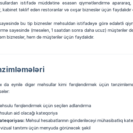
ullardan istifadə müddətinə əsasən qiymətləndirmə apararaq, 
r, kabinet təklif edən restoranlar və oxşar bizneslər üçün faydalıdır 
ayəsində bu tip bizneslər məhsuldan istifadəyə görə ədalətli qiy
rmə sayəsində (məsələn, 1 saatdan sonra daha ucuz) müştərilər də
əm bizneslər, həm də müştərilər üçün faydalıdır.
nzimləmələri
nı da eynilə digər məhsullar kimi fərqləndirmək üçün tənzimləm
sələr:
əhsulu fərqləndirmək üçün seçilən adlandırma
hsulun aid olacağı kateqoriya
ateqoriyası:
Məhsul hesabatlarının göndəriləcəyi mühasibatlıq kate
 vizual tanıtımı üçün menyuda görünəcək şəkil