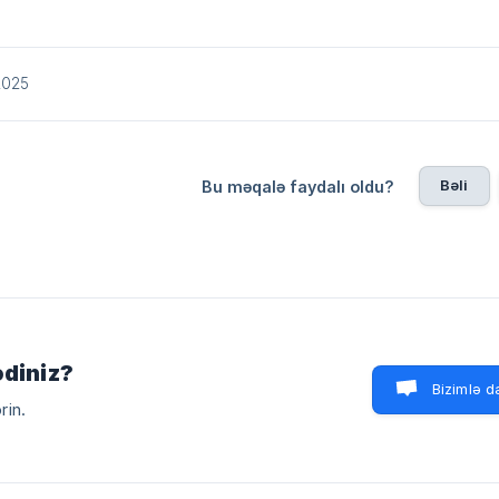
/2025
Bəli
Bu məqalə faydalı oldu?
ədiniz?
Bizimlə d
rin.