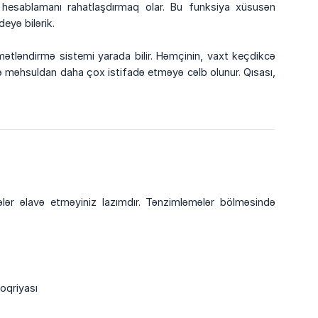
hesablamanı rahatlaşdırmaq olar. Bu funksiya xüsusən
deyə bilərik.
mətləndirmə sistemi yarada bilir. Həmçinin, vaxt keçdikcə
 məhsuldan daha çox istifadə etməyə cəlb olunur. Qısası,
ələr əlavə etməyiniz lazımdır. Tənzimləmələr bölməsində
oqriyası