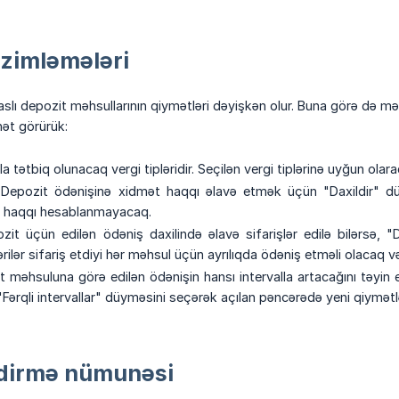
zimləmələri
lı depozit məhsullarının qiymətləri dəyişkən olur. Buna görə də 
hət görürük:
a tətbiq olunacaq vergi tipləridir. Seçilən vergi tiplərinə uyğun olar
 Depozit ödənişinə xidmət haqqı əlavə etmək üçün "Daxildir" dü
 haqqı hesablanmayacaq.
ozit üçün edilən ödəniş daxilində əlavə sifarişlər edilə bilərsə,
rilər sifariş etdiyi hər məhsul üçün ayrılıqda ödəniş etməli olacaq
t məhsuluna görə edilən ödənişin hansı intervalla artacağını təyin
 "Fərqli intervallar" düyməsini seçərək açılan pəncərədə yeni qiymətl
dirmə nümunəsi