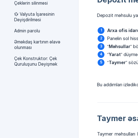
Çeklərin silinməsi
💱 Valyuta İşarəsinin
Depozit məhsulu yar
Dəyişdirilməsi
Arxa ofis ida
Admin parolu
Panelin sol his
Əməkdaş kartının əlavə
“
Məhsullar
” b
olunması
“
Yarat
” düyməs
Çek Konstruktor: Çek
“
Taymer
” söz
Quruluşunu Dəyişmək
Bu addımları izlədi
Taymer əsa
Taymer məhsulları 