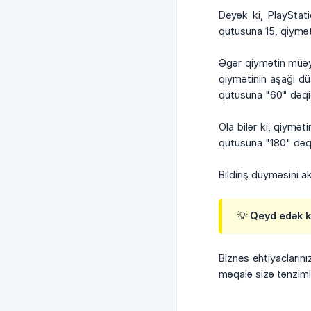
Deyək ki, PlayStat
qutusuna 15, qiymət
Əgər qiymətin müəyy
qiymətinin aşağı d
qutusuna "60" dəqiq
Ola bilər ki, qiymə
qutusuna "180" dəqi
Bildiriş düyməsini ak
💡 Qeyd edək ki
Biznes ehtiyacların
məqalə sizə tənziml