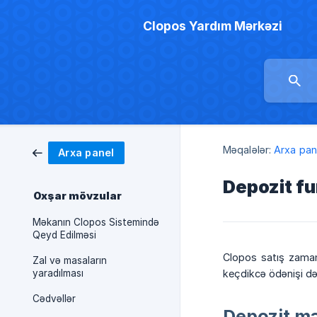
Clopos Yardım Mərkəzi
Məqalələr:
Arxa pan
Arxa panel
Depozit fu
Oxşar mövzular
Məkanın Clopos Sistemində
Qeyd Edilməsi
Clopos satış zamanı
Zal və masaların
yaradılması
keçdikcə ödənişi dəy
Cədvəllər
Depozit m