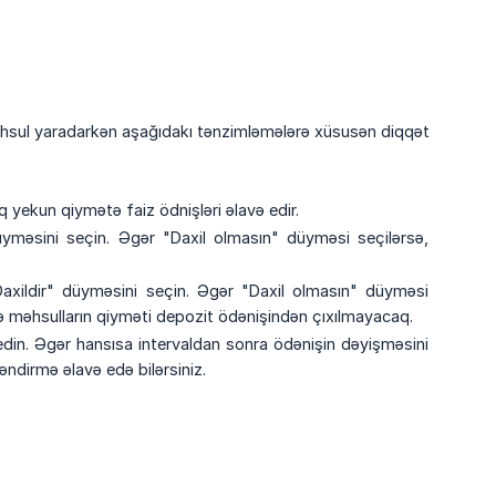
məhsul yaradarkən aşağıdakı tənzimləmələrə xüsusən diqqət
aq yekun qiymətə faiz ödnişləri əlavə edir.
yməsini seçin. Əgər "Daxil olmasın" düyməsi seçilərsə,
 "Daxildir" düyməsini seçin. Əgər "Daxil olmasın" düyməsi
 və məhsulların qiyməti depozit ödənişindən çıxılmayacaq.
 edin. Əgər hansısa intervaldan sonra ödənişin dəyişməsini
əndirmə əlavə edə bilərsiniz.