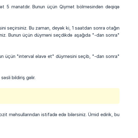
iymət 5 manatdır. Bunun üçün Qiymət bölməsindən dəqiqə
ini seçirsiniz. Bu zaman, deyək ki, 1 saatdan sonra otağın
siniz. Bunun üçün düyməni seçdikdə aşağıda "-dan sonra"
nun üçün "interval əlavə et" düyməsini seçib, "-dan sonra"
sli bildiriş gəlir.
t məhsullarından istifadə edə bilərsiniz. Ümid edirik, bu