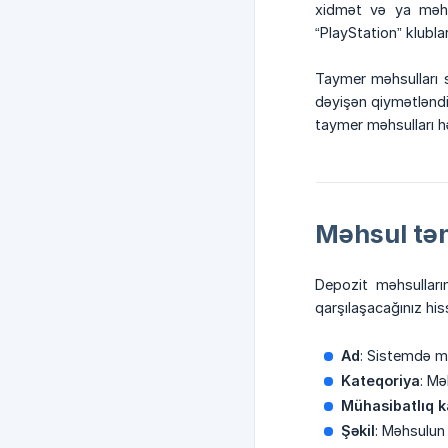
xidmət və ya məhs
“PlayStation” klubla
Taymer məhsulları s
dəyişən qiymətləndi
taymer məhsulları h
Məhsul tə
Depozit məhsulları
qarşılaşacağınız his
Ad
: Sistemdə m
Kateqoriya
: Mə
Mühasibatlıq k
Şəkil
: Məhsulun