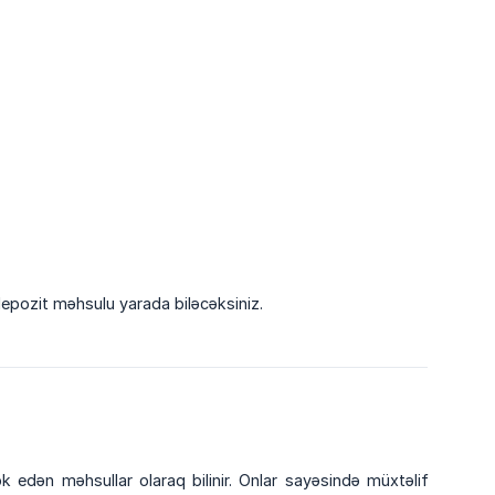
depozit məhsulu yarada biləcəksiniz.
edən məhsullar olaraq bilinir. Onlar sayəsində müxtəlif