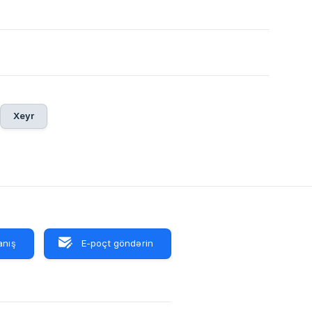
Xeyr
anış
E-poçt göndərin