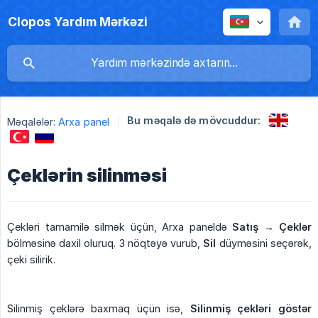
Clopos Yardım Mərkəzi
Bu məqalə də mövcuddur:
Məqalələr:
Arxa panel
Çeklərin silinməsi
Çekləri tamamilə silmək üçün, Arxa paneldə
Satış
→
Çeklər
bölməsinə daxil oluruq. 3 nöqtəyə vurub,
Sil
düyməsini seçərək,
çeki silirik.
Silinmiş çeklərə baxmaq üçün isə,
Silinmiş çekləri göstər