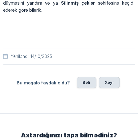
düyməsini yandıra və ya
Silinmiş çeklər
səhifəsinə keçid
edərək görə bilərik.
Yeniləndi: 14/10/2025
Bəli
Xeyr
Bu məqalə faydalı oldu?
Axtardığınızı tapa bilmədiniz?