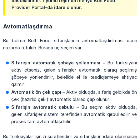
dəstəklənmir. 1 yönlü rejimdə menyu Bolt Food
Provider Portal-da idarə olunur.
Avtomatlaşdırma
Bu bölmə Bolt Food sifarişlərinin avtomatlaşdırılması üçün
nəzərdə tutulub. Burada üç seçim var:
Sifarişin avtomatik şöbəyə yollanması
– Bu funksiyanı
aktiv etsəniz, gələn sifarişlər avtomatik olaraq seçilmiş
şöbəyə yönləndirilir, beləliklə əl ilə təsdiqləməyə ehtiyac
qalmır.
Avtomatik ön çek çapı
– Aktiv olduqda, sifariş gəldikdə ön
çek (hazırlıq çeki) avtomatik olaraq çap olunur.
Sifarişin avtomatik qəbulu
– Bu seçim aktiv olduqda,
gələn sifarişlər sistem tərəfindən avtomatik qəbul edilir və
proses tam avtomatlaşdırılır.
Bu funksiyalar işinizi sürətləndirir və sifarişlərin idarə olunmasını