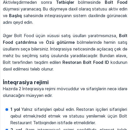
Aktivləşdirmədən sonra
Tətbiqlər
bölməsində
Bolt Food
düyməsi yaranacaq. Bu düyməyə daxil olaraq statusu aktiv edin
və
Başlıq
sahəsində inteqrasiyanın sistem daxilində görünəcək
adını qeyd edin.
Əgər Bolt Food üçün xüsusi satış üsulları yaratmısınızsa,
Bolt 
Food çatdırılma
və
Özü götürmə
bölmələrində həmin satış
üsullarını seçə bilərsiniz. İnteqrasiya nəticəsində açılacaq çek də
məhz bu seçilmiş satış üsulunda yaradılacaqdır. Bundan əlavə,
Bolt tərəfindən təqdim edilən
Restoran Bolt Food ID
kodunun
daxil edilməsi tələb olunur.
İnteqrasiya rejimi
Hazırda 2 İnteqrasiya rejimi mövcuddur və sifarişlərin necə idarə
olunacağını müəyyən edir.
1 yol
Yalnız sifarişləri qəbul edin. Restoran işçiləri sifarişləri
qəbul etmək/rədd etmək və statusu yeniləmək üçün Bolt
Restaurant Tətbiqindən istifadə etməlidirlər.
2 yol
(tam inteqrasiya) rejimi seçildikdə planşet tələb