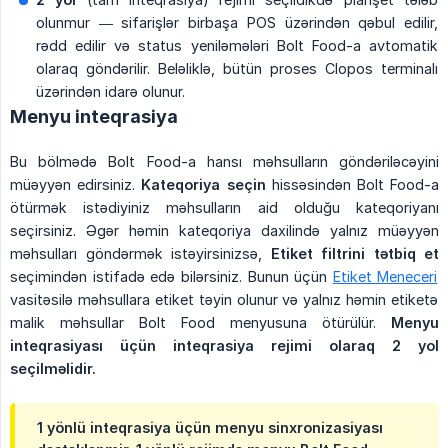
olunmur — sifarişlər birbaşa POS üzərindən qəbul edilir,
rədd edilir və status yeniləmələri Bolt Food-a avtomatik
olaraq göndərilir. Beləliklə, bütün proses Clopos terminalı
üzərindən idarə olunur.
Menyu inteqrasiya
Bu bölmədə Bolt Food-a hansı məhsulların göndəriləcəyini
müəyyən edirsiniz.
Kateqoriya seçin
hissəsindən Bolt Food-a
ötürmək istədiyiniz məhsulların aid olduğu kateqoriyanı
seçirsiniz. Əgər həmin kateqoriya daxilində yalnız müəyyən
məhsulları göndərmək istəyirsinizsə,
Etiket filtrini tətbiq et
seçimindən istifadə edə bilərsiniz. Bunun üçün
Etiket Meneceri
vasitəsilə məhsullara etiket təyin olunur və yalnız həmin etiketə
malik məhsullar Bolt Food menyusuna ötürülür.
Menyu 
inteqrasiyası üçün inteqrasiya rejimi olaraq 2 yol 
seçilməlidir.
1 yönlü inteqrasiya üçün menyu sinxronizasiyası