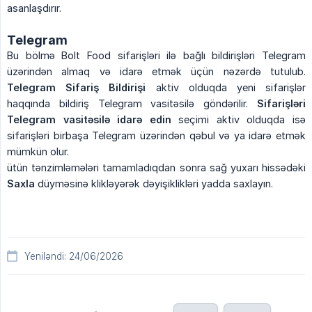
asanlaşdırır.
Telegram
Bu bölmə Bolt Food sifarişləri ilə bağlı bildirişləri Telegram
üzərindən almaq və idarə etmək üçün nəzərdə tutulub.
Telegram Sifariş Bildirişi
aktiv olduqda yeni sifarişlər
haqqında bildiriş Telegram vasitəsilə göndərilir.
Sifarişləri 
Telegram vasitəsilə idarə edin
seçimi aktiv olduqda isə
sifarişləri birbaşa Telegram üzərindən qəbul və ya idarə etmək
mümkün olur.
ütün tənzimləmələri tamamladıqdan sonra sağ yuxarı hissədəki
Saxla
düyməsinə klikləyərək dəyişiklikləri yadda saxlayın.
Yeniləndi: 24/06/2026