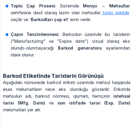
Toplu Çap Prosesi:
Sistemdə
Menyu → Məhsullar
səhifəsinə daxil olaraq lazım olan məhsullar
toplu şəkildə
seçilir və “
Barkodları çap et
” əmri verilir.
Çapın Tənzimlənməsi:
Barkodun üzərində bu tarixlərin
("Manufacturing" və "Expire date") vizual olaraq əks
olunub-olunmayacağı
Barkod generatoru
ayarlarından
idarə olunur.
Barkod Etiketində Tarixlərin Görünüşü
Aşağıdakı nümunədə barkod etiketi üzərində məhsul haqqında
əsas məlumatların necə əks olunduğu göstərilir. Etiketdə
məhsulun adı, barkod nömrəsi, qiyməti, həmçinin
istehsal 
tarixi (Mfg. Date)
və
son istifadə tarixi (Exp. Date)
məlumatları yer alır.