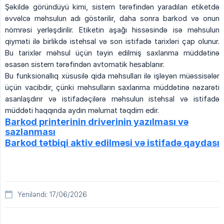
Şəkildə göründüyü kimi, sistem tərəfindən yaradılan etiketdə
əvvəlcə məhsulun adı göstərilir, daha sonra barkod və onun
nömrəsi yerləşdirilir. Etiketin aşağı hissəsində isə məhsulun
qiyməti ilə birlikdə istehsal və son istifadə tarixləri çap olunur.
Bu tarixlər məhsul üçün təyin edilmiş saxlanma müddətinə
əsasən sistem tərəfindən avtomatik hesablanır.
Bu funksionallıq xüsusilə qida məhsulları ilə işləyən müəssisələr
üçün vacibdir, çünki məhsulların saxlanma müddətinə nəzarəti
asanlaşdırır və istifadəçilərə məhsulun istehsal və istifadə
müddəti haqqında aydın məlumat təqdim edir.
Barkod printerinin driverinin yazılması və
sazlanması
Barkod tətbiqi aktiv edilməsi və istifadə qaydası
Yeniləndi: 17/06/2026