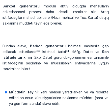
Barkod generatoru
modulu aktiv olduqda məhsulların
etiketlənməsi prosesi daha detallı xarakter alır. Artıq
istifadəçilər məhsul tipi üzrə (Hazır məhsul və Tex. Karta) dəqiq
saxlanma müddəti təyin edə bilərlər.
Bundan əlavə,
Barkod generatoru
bölməsi vasitəsilə çap
ediləcək etiketlərdə** İstehsal tarixi** (Mfg. Date) və
Son 
istifadə tarixinin
(Exp. Date) görünüb-görünməməsi tamamilə
istifadəçinin seçiminə və müəssisənin ehtiyaclarına uyğun
tənzimlənə bilər.\
Müddətin Təyini:
Yeni məhsul yaradılarkən və ya redaktə
edilərkən onun xüsusiyyətlərinə saxlanma müddəti (saat və
ya gün formatında) əlavə edilir.