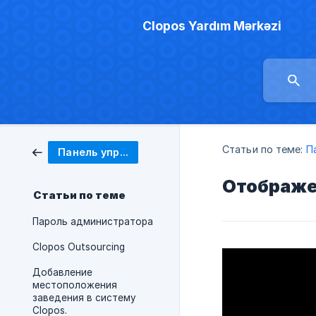
Clopos Yardım Mərkəzi
Статьи по теме:
П
Панель управления
Отображен
Статьи по теме
Пароль администратора
Clopos Outsourcing
Добавление
местоположения
заведения в систему
Clopos.