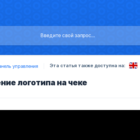
Эта статья также доступна на:
анель управления
ие логотипа на чеке