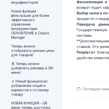
Фискализация и 
модификаторов
возврат будет заф
Новая функция
Выбор налога по
фильтрации для более
продан по стандар
эффективного
Передача данн
управления
ингредиентами:
Государственную
ОБНОВЛЕНИЕ в Clopos
системы.
Manager
**Дополнительная
Теперь можно
ставкой. Это дел
отображать разные цены
Результат:
Благод
для товаров!
удобство клиентов
🧾 Теперь можно
добавлять рекламу в QR-
меню!
🎉 Новый функционал:
добавление опций и
Последнее изме
вариантов к готовому
товару
НОВАЯ ФУНКЦИЯ - QR
меню теперь доступно