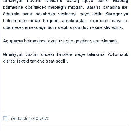
Əməliyyat növünü
Məxaric
olaraq qeyd edirik.
Məbləğ
bölməsinə ödəniləcək məbləğin miqdarı,
Balans
xanasına isə
ödənişin hansı hesabdan veriləcəyi qeyd edilir.
Kateqoriya
bölümündən
əmək haqqını
,
əməkdaşlar
bölümdən məvacib
ödəniləcək əməkdaşın adını seçib saxla düyməsinə klik edirik.
Açıqlama
bölməsində özünüz üçün qeydlər yaza bilərsiniz.
Əməliyyat vaxtını öncəki tarixlərə seçə bilərsiniz. Avtomatik
olaraq faktiki tarix və saat seçilir.
Yeniləndi: 17/10/2025