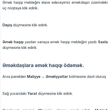
Əmək haqqı məbləğini əlavə edəcəyimiz əməkdaşın üzərindəki
üç nöqtəyə klik edirik.
Dəyiş
düyməsinə klik edirik.
Əmək haqqı
yazılan xanaya əmək haqqı məbləğini yazıb
Saxla
düyməsinə klik edirik.
Əməkdaşlara əmək haqqı ödəmək.
Arxa paneldən
Maliyyə → Əməliyyatlar
bölməsinə daxil oluruq
Sağ yuxarıdakı
Yarat
düyməsinə klik edirik.