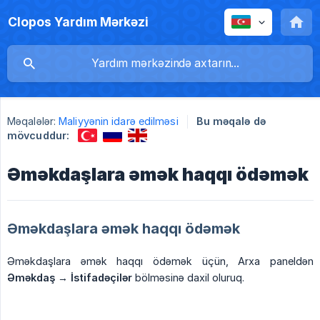
Clopos Yardım Mərkəzi
Məqalələr:
Maliyyənin idarə edilməsi
Bu məqalə də
mövcuddur:
Əməkdaşlara əmək haqqı ödəmək
Əməkdaşlara əmək haqqı ödəmək
Əməkdaşlara əmək haqqı ödəmək üçün, Arxa paneldən
Əməkdaş
→
İstifadəçilər
bölməsinə daxil oluruq.